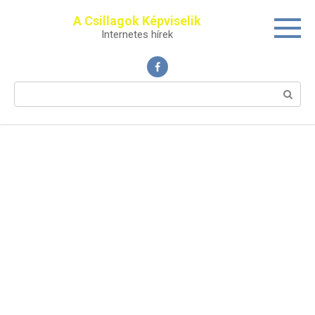
Перейти
A Csillagok Képviselik
к
Internetes hírek
контенту
Поиск: