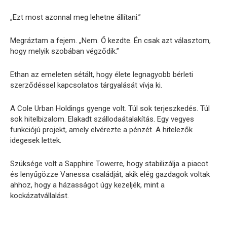
„Ezt most azonnal meg lehetne állítani.”
Megráztam a fejem. „Nem. Ő kezdte. Én csak azt választom,
hogy melyik szobában végződik.”
Ethan az emeleten sétált, hogy élete legnagyobb bérleti
szerződéssel kapcsolatos tárgyalását vívja ki.
A Cole Urban Holdings gyenge volt. Túl sok terjeszkedés. Túl
sok hitelbizalom. Elakadt szállodaátalakítás. Egy vegyes
funkciójú projekt, amely elvérezte a pénzét. A hitelezők
idegesek lettek.
Szüksége volt a Sapphire Towerre, hogy stabilizálja a piacot
és lenyűgözze Vanessa családját, akik elég gazdagok voltak
ahhoz, hogy a házasságot úgy kezeljék, mint a
kockázatvállalást.