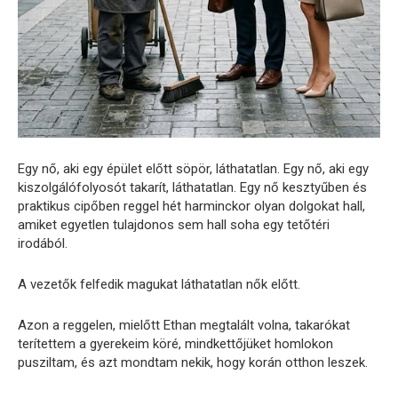
Egy nő, aki egy épület előtt söpör, láthatatlan. Egy nő, aki egy
kiszolgálófolyosót takarít, láthatatlan. Egy nő kesztyűben és
praktikus cipőben reggel hét harminckor olyan dolgokat hall,
amiket egyetlen tulajdonos sem hall soha egy tetőtéri
irodából.
A vezetők felfedik magukat láthatatlan nők előtt.
Azon a reggelen, mielőtt Ethan megtalált volna, takarókat
terítettem a gyerekeim köré, mindkettőjüket homlokon
pusziltam, és azt mondtam nekik, hogy korán otthon leszek.