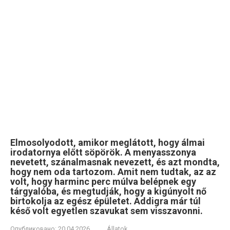
Elmosolyodott, amikor meglátott, hogy álmai
irodatornya előtt söpörök. A menyasszonya
nevetett, szánalmasnak nevezett, és azt mondta,
hogy nem oda tartozom. Amit nem tudtak, az az
volt, hogy harminc perc múlva belépnek egy
tárgyalóba, és megtudják, hogy a kigúnyolt nő
birtokolja az egész épületet. Addigra már túl
késő volt egyetlen szavukat sem visszavonni.
Опубликовано:
20.04.2026
Állatok