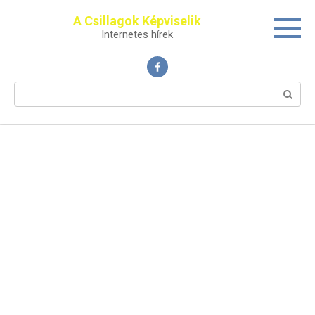
Перейти
A Csillagok Képviselik
к
Internetes hírek
контенту
Поиск: