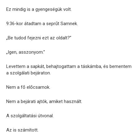
Ez mindig is a gyengeségük volt.
9:36-kor átadtam a seprűt Samnek.
„Be tudod fejezni ezt az oldalt?”
„Igen, asszonyom.”
Levettem a sapkát, behajtogattam a táskámba, és bementem
a szolgálati bejáraton.
Nem a fő előcsarnok.
Nem a bejárati ajtók, amiket használt.
A szolgáltatási útvonal.
Az is számított.