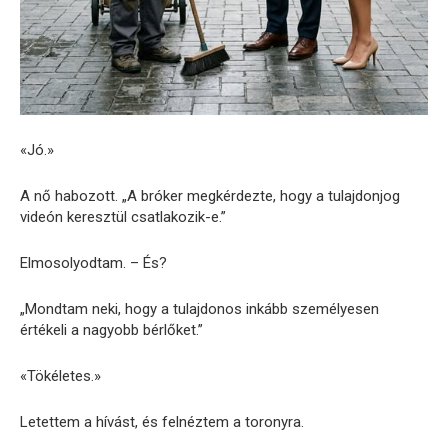
«Jó.»
A nő habozott. „A bróker megkérdezte, hogy a tulajdonjog
videón keresztül csatlakozik-e.”
Elmosolyodtam. – És?
„Mondtam neki, hogy a tulajdonos inkább személyesen
értékeli a nagyobb bérlőket.”
«Tökéletes.»
Letettem a hívást, és felnéztem a toronyra.