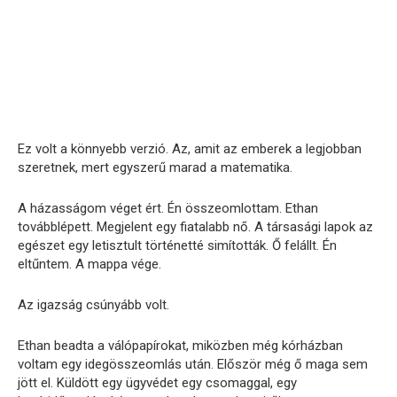
Ez volt a könnyebb verzió. Az, amit az emberek a legjobban
szeretnek, mert egyszerű marad a matematika.
A házasságom véget ért. Én összeomlottam. Ethan
továbblépett. Megjelent egy fiatalabb nő. A társasági lapok az
egészet egy letisztult történetté simították. Ő felállt. Én
eltűntem. A mappa vége.
Az igazság csúnyább volt.
Ethan beadta a válópapírokat, miközben még kórházban
voltam egy idegösszeomlás után. Először még ő maga sem
jött el. Küldött egy ügyvédet egy csomaggal, egy