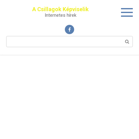
Перейти
A Csillagok Képviselik
к
Internetes hírek
контенту
Поиск: