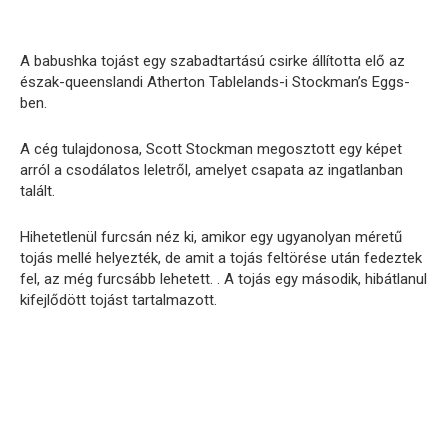
A babushka tojást egy szabadtartású csirke állította elő az
észak-queenslandi Atherton Tablelands-i Stockman’s Eggs-
ben.
A cég tulajdonosa, Scott Stockman megosztott egy képet
arról a csodálatos leletről, amelyet csapata az ingatlanban
talált.
Hihetetlenül furcsán néz ki, amikor egy ugyanolyan méretű
tojás mellé helyezték, de amit a tojás feltörése után fedeztek
fel, az még furcsább lehetett. . A tojás egy második, hibátlanul
kifejlődött tojást tartalmazott.