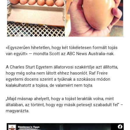
«Egyszerűen hihetetlen, hogy két tökéletesen formált tojás
van együtt» — mondta Scott az ABC News Australia-nak.
A Charles Sturt Egyetem állatorvosi szakértője azt állította,
hogy még soha nem látott ehhez hasonlót. Raf Freire
egyetemi docens szerint a tyúknak a szokásos módon
kialakulhatott a tojása, de valamiért nem tojta.
„Majd másnap ahelyett, hogy a tojást lerakták volna, mint
általában, az történt, hogy egy másik petesejt szabadult fel” –
magyarázta.