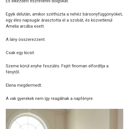
És elkezdett észrevenni dolgokat.
Egyik délután, amikor széthúzta a nehéz bársonyfüggönyöket,
egy éles napsugár árasztotta el a szobát, és közvetlenül
Amelia arcába esett.
A lány összerezzent.
Csak egy kicsit.
Szeme körül enyhe feszülés. Fejét finoman elfordítja a
fénytől.
Elena megdermedt.
A vak gyerekek nem így reagálnak a napfényre.