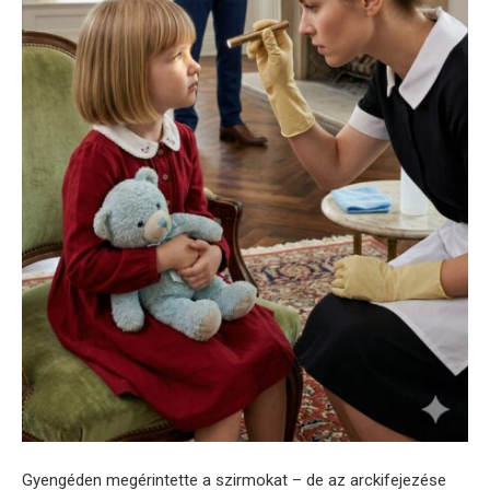
Gyengéden megérintette a szirmokat – de az arckifejezése