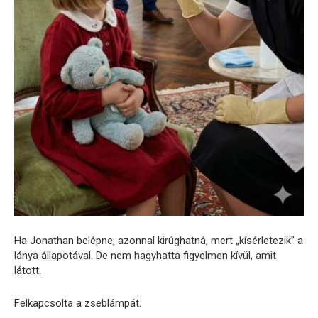
Ha Jonathan belépne, azonnal kirúghatná, mert „kísérletezik” a
lánya állapotával. De nem hagyhatta figyelmen kívül, amit
látott.
Felkapcsolta a zseblámpát.