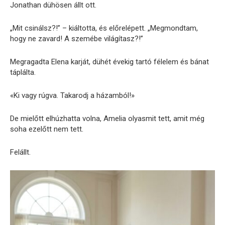
Jonathan dühösen állt ott.
„Mit csinálsz?!” – kiáltotta, és előrelépett. „Megmondtam,
hogy ne zavard! A szemébe világítasz?!”
Megragadta Elena karját, dühét évekig tartó félelem és bánat
táplálta.
«Ki vagy rúgva. Takarodj a házamból!»
De mielőtt elhúzhatta volna, Amelia olyasmit tett, amit még
soha ezelőtt nem tett.
Felállt.