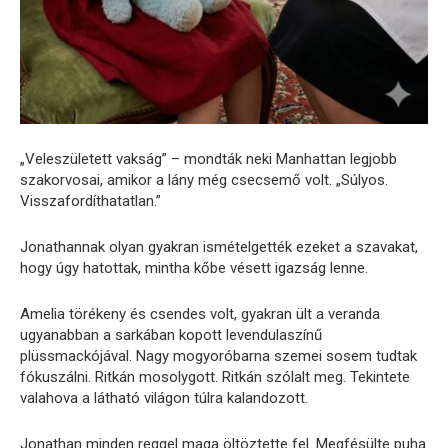
„Veleszületett vakság” – mondták neki Manhattan legjobb
szakorvosai, amikor a lány még csecsemő volt. „Súlyos.
Visszafordíthatatlan.”
Jonathannak olyan gyakran ismételgették ezeket a szavakat,
hogy úgy hatottak, mintha kőbe vésett igazság lenne.
Amelia törékeny és csendes volt, gyakran ült a veranda
ugyanabban a sarkában kopott levendulaszínű
plüssmackójával. Nagy mogyoróbarna szemei ​​sosem tudtak
fókuszálni. Ritkán mosolygott. Ritkán szólalt meg. Tekintete
valahova a látható világon túlra kalandozott.
Jonathan minden reggel maga öltöztette fel. Megfésülte puha