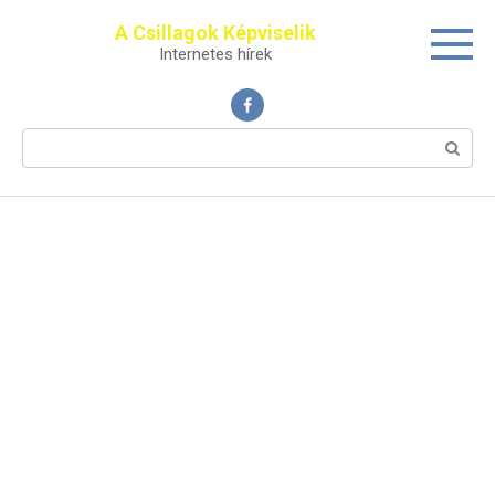
Перейти
A Csillagok Képviselik
к
Internetes hírek
контенту
Поиск: