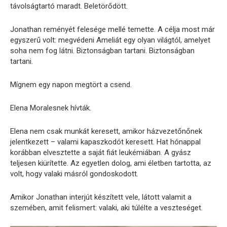
távolságtartó maradt. Beletörődött.
Jonathan reményét felesége mellé temette. A célja most már
egyszerű volt: megvédeni Ameliát egy olyan világtól, amelyet
soha nem fog látni. Biztonságban tartani. Biztonságban
tartani.
Mígnem egy napon megtört a csend.
Elena Moralesnek hívták.
Elena nem csak munkát keresett, amikor házvezetőnőnek
jelentkezett – valami kapaszkodót keresett. Hat hónappal
korábban elvesztette a saját fiát leukémiában. A gyász
teljesen kiürítette. Az egyetlen dolog, ami életben tartotta, az
volt, hogy valaki másról gondoskodott.
Amikor Jonathan interjút készített vele, látott valamit a
szemében, amit felismert: valaki, aki túlélte a veszteséget.