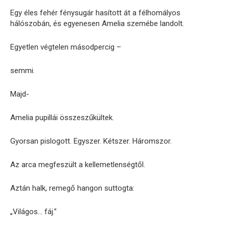
Egy éles fehér fénysugár hasított át a félhomályos
hálószobán, és egyenesen Amelia szemébe landolt.
Egyetlen végtelen másodpercig –
semmi.
Majd-
Amelia pupillái összeszűkültek.
Gyorsan pislogott. Egyszer. Kétszer. Háromszor.
Az arca megfeszült a kellemetlenségtől.
Aztán halk, remegő hangon suttogta:
„Világos… fáj.”