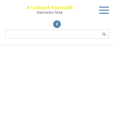
Перейти
A Csillagok Képviselik
к
Internetes hírek
контенту
Поиск: