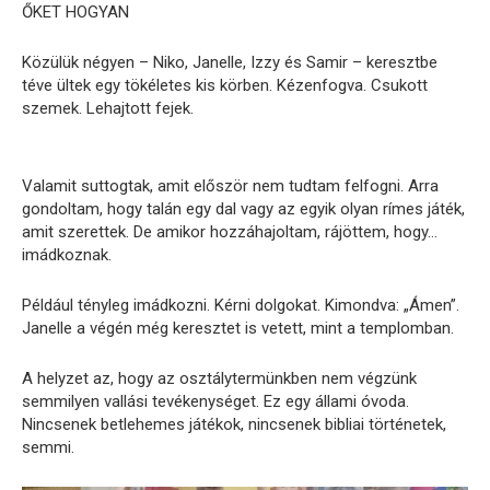
ŐKET HOGYAN
Közülük négyen – Niko, Janelle, Izzy és Samir – keresztbe
téve ültek egy tökéletes kis körben. Kézenfogva. Csukott
szemek. Lehajtott fejek.
Valamit suttogtak, amit először nem tudtam felfogni. Arra
gondoltam, hogy talán egy dal vagy az egyik olyan rímes játék,
amit szerettek. De amikor hozzáhajoltam, rájöttem, hogy…
imádkoznak.
Például tényleg imádkozni. Kérni dolgokat. Kimondva: „Ámen”.
Janelle a végén még keresztet is vetett, mint a templomban.
A helyzet az, hogy az osztálytermünkben nem végzünk
semmilyen vallási tevékenységet. Ez egy állami óvoda.
Nincsenek betlehemes játékok, nincsenek bibliai történetek,
semmi.