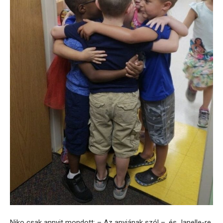
Niko csak annyit mondott: – Az anyjának szól –, és Janelle-re