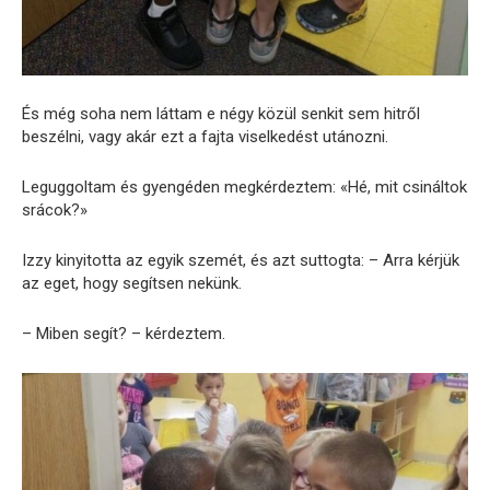
És még soha nem láttam e négy közül senkit sem hitről
beszélni, vagy akár ezt a fajta viselkedést utánozni.
Leguggoltam és gyengéden megkérdeztem: «Hé, mit csináltok
srácok?»
Izzy kinyitotta az egyik szemét, és azt suttogta: – Arra kérjük
az eget, hogy segítsen nekünk.
– Miben segít? – kérdeztem.