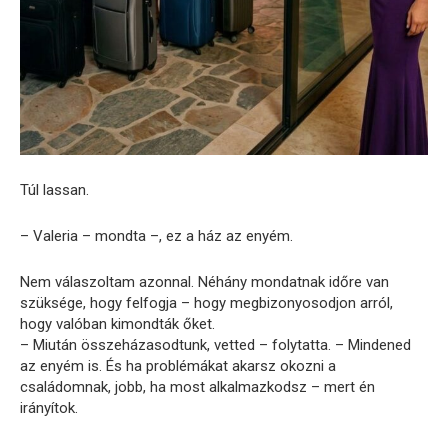
Túl lassan.
– Valeria – mondta –, ez a ház az enyém.
Nem válaszoltam azonnal. Néhány mondatnak időre van
szüksége, hogy felfogja – hogy megbizonyosodjon arról,
hogy valóban kimondták őket.
– Miután összeházasodtunk, vetted – folytatta. – Mindened
az enyém is. És ha problémákat akarsz okozni a
családomnak, jobb, ha most alkalmazkodsz – mert én
irányítok.