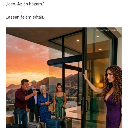
„Igen. Az én házam.”
Lassan felém sétált.