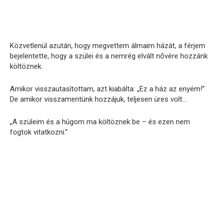
Közvetlenül azután, hogy megvettem álmaim házát, a férjem
bejelentette, hogy a szülei és a nemrég elvált nővére hozzánk
költöznek.
Amikor visszautasítottam, azt kiabálta: „Ez a ház az enyém!”
De amikor visszamentünk hozzájuk, teljesen üres volt…
„A szüleim és a húgom ma költöznek be – és ezen nem
fogtok vitatkozni.”