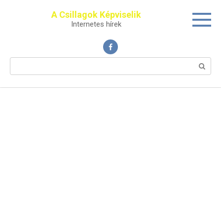
Перейти
A Csillagok Képviselik
к
Internetes hírek
контенту
Поиск: