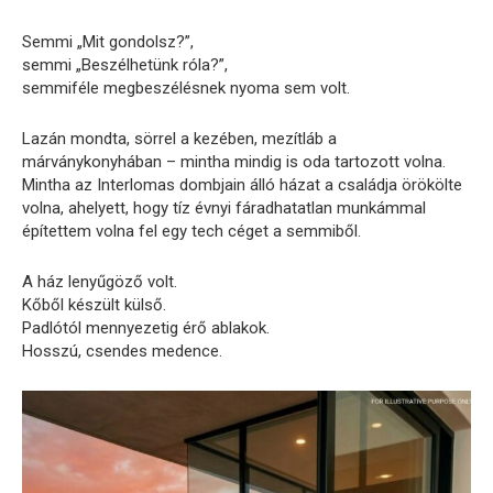
Semmi „Mit gondolsz?”,
semmi „Beszélhetünk róla?”,
semmiféle megbeszélésnek nyoma sem volt.
Lazán mondta, sörrel a kezében, mezítláb a
márványkonyhában – mintha mindig is oda tartozott volna.
Mintha az Interlomas dombjain álló házat a családja örökölte
volna, ahelyett, hogy tíz évnyi fáradhatatlan munkámmal
építettem volna fel egy tech céget a semmiből.
A ház lenyűgöző volt.
Kőből készült külső.
Padlótól mennyezetig érő ablakok.
Hosszú, csendes medence.