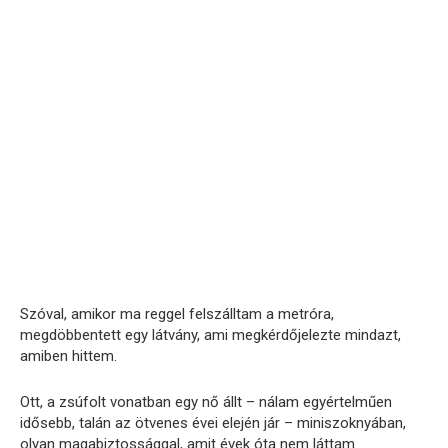
Szóval, amikor ma reggel felszálltam a metróra,
megdöbbentett egy látvány, ami megkérdőjelezte mindazt,
amiben hittem.
Ott, a zsúfolt vonatban egy nő állt – nálam egyértelműen
idősebb, talán az ötvenes évei elején jár – miniszoknyában,
olyan magabiztossággal, amit évek óta nem láttam.