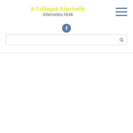
Перейти
A Csillagok Képviselik
к
Internetes hírek
контенту
Поиск: