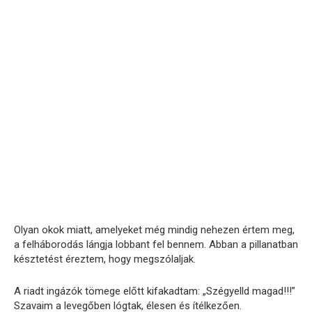
Olyan okok miatt, amelyeket még mindig nehezen értem meg,
a felháborodás lángja lobbant fel bennem. Abban a pillanatban
késztetést éreztem, hogy megszólaljak.
A riadt ingázók tömege előtt kifakadtam: „Szégyelld magad!!!”
Szavaim a levegőben lógtak, élesen és ítélkezően.