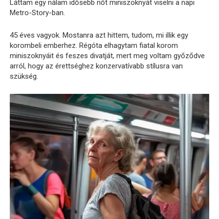
Láttam egy nálam idősebb nőt miniszoknyát viselni a napi
Metro-Story-ban.
45 éves vagyok. Mostanra azt hittem, tudom, mi illik egy
korombeli emberhez. Régóta elhagytam fiatal korom
miniszoknyáit és feszes divatját, mert meg voltam győződve
arról, hogy az érettséghez konzervatívabb stílusra van
szükség.