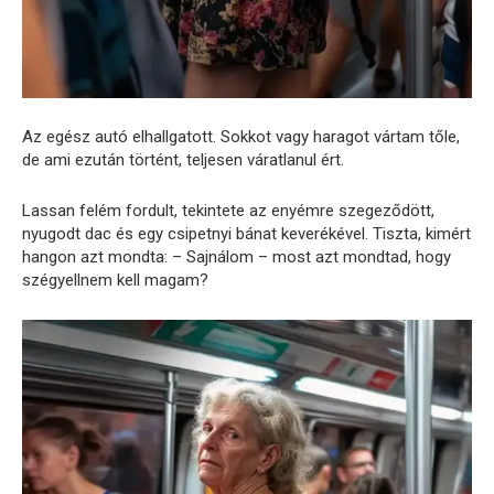
Az egész autó elhallgatott. Sokkot vagy haragot vártam tőle,
de ami ezután történt, teljesen váratlanul ért.
Lassan felém fordult, tekintete az enyémre szegeződött,
nyugodt dac és egy csipetnyi bánat keverékével. Tiszta, kimért
hangon azt mondta: – Sajnálom – most azt mondtad, hogy
szégyellnem kell magam?