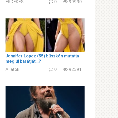
ÉRDEKES
0
99990
Jennifer Lopez (55) büszkén mutatja
meg új barátját…?
Állatok
0
92391