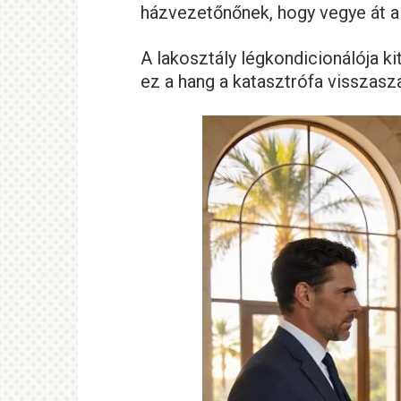
házvezetőnőnek, hogy vegye át a
A lakosztály légkondicionálója 
ez a hang a katasztrófa visszaszá