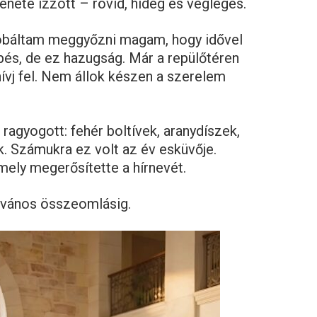
enete izzott – rövid, hideg és végleges.
óbáltam meggyőzni magam, hogy idővel
és, de ez hazugság. Már a repülőtéren
hívj fel. Nem állok készen a szerelem
ragyogott: fehér boltívek, aranydíszek,
. Számukra ez volt az év esküvője.
mely megerősítette a hírnevét.
ilvános összeomlásig.