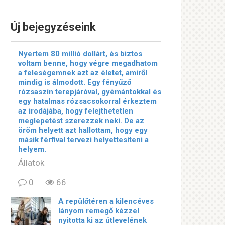
Új bejegyzéseink
Nyertem 80 millió dollárt, és biztos
voltam benne, hogy végre megadhatom
a feleségemnek azt az életet, amiről
mindig is álmodott. Egy fényűző
rózsaszín terepjáróval, gyémántokkal és
egy hatalmas rózsacsokorral érkeztem
az irodájába, hogy felejthetetlen
meglepetést szerezzek neki. De az
öröm helyett azt hallottam, hogy egy
másik férfival tervezi helyettesíteni a
helyem.
Állatok
0
66
A repülőtéren a kilencéves
lányom remegő kézzel
nyitotta ki az útlevelének