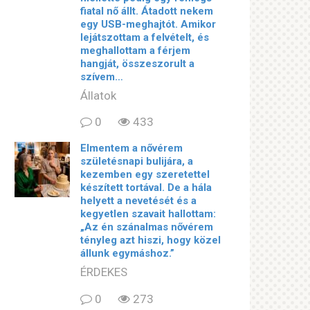
fiatal nő állt. Átadott nekem
egy USB-meghajtót. Amikor
lejátszottam a felvételt, és
meghallottam a férjem
hangját, összeszorult a
szívem…
Állatok
0
433
Elmentem a nővérem
születésnapi bulijára, a
kezemben egy szeretettel
készített tortával. De a hála
helyett a nevetését és a
kegyetlen szavait hallottam:
„Az én szánalmas nővérem
tényleg azt hiszi, hogy közel
állunk egymáshoz.”
ÉRDEKES
0
273