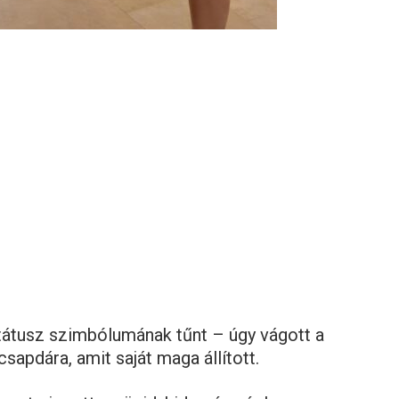
átusz szimbólumának tűnt – úgy vágott a
sapdára, amit saját maga állított.