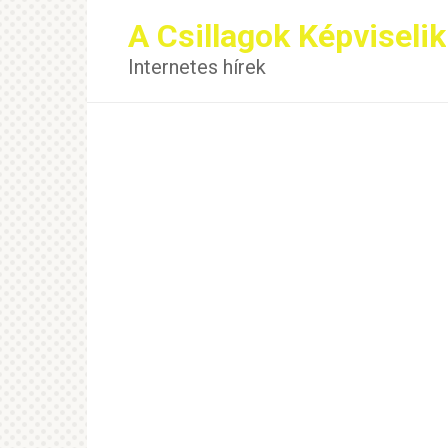
Перейти
A Csillagok Képviselik
к
контенту
Internetes hírek