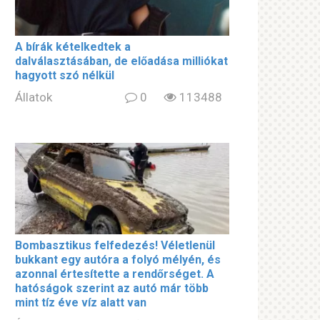
A bírák kételkedtek a
dalválasztásában, de előadása milliókat
hagyott szó nélkül
Állatok
0
113488
Bombasztikus felfedezés! Véletlenül
bukkant egy autóra a folyó mélyén, és
azonnal értesítette a rendőrséget. A
hatóságok szerint az autó már több
mint tíz éve víz alatt van