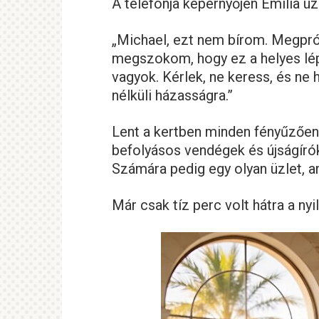
A telefonja képernyőjén Emilia üz
„Michael, ezt nem bírom. Megpr
megszokom, hogy ez a helyes lép
vagyok. Kérlek, ne keress, és ne 
nélküli házasságra.”
Lent a kertben minden fényűzően 
befolyásos vendégek és újságírók
Számára pedig egy olyan üzlet, a
Már csak tíz perc volt hátra a ny