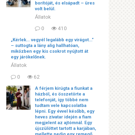
borítóját, és elsápadt – üres
volt belül.
Állatok
0
410
„Kérlek… vegyél legalább egy virágot…”
– suttogta a lány alig hallhatóan,
miközben egy kis csokrot nyújtott át
egy járókelőnek.
Állatok
0
62
A férjem kirúgta a fiunkat a
házból, és összetörte a
telefonját, így többé nem
tudtam vele kapcsolatba
lépni. Egy évvel később, egy
heves zivatar idején a fiam
megjelent az ajtómnál. Egy
újszülöttet tartott a karjában,
mellette pedig egy remegő