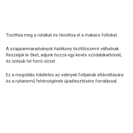
Tisztítsa meg a ruhákat és távolítsa el a makacs foltokat
A szappanmaradványok hatékony tisztítószerré válhatnak.
Reszeljük le őket, adjunk hozzá egy kevés szódabikarbónát,
és öntsük fel forró vízzel.
Ez a megoldás tökéletes az edények foltjainak eltávolítására
és a ruhanemű fehérségének újraélesztésére forralással.