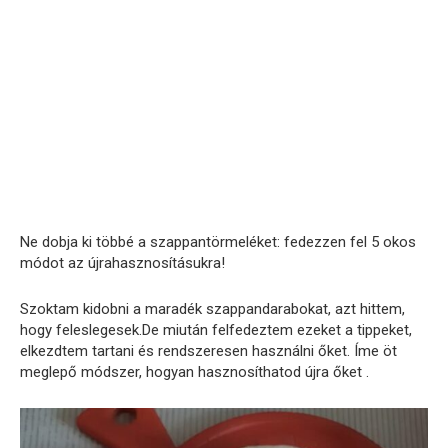
Ne dobja ki többé a szappantörmeléket: fedezzen fel 5 okos
módot az újrahasznosításukra!
Szoktam kidobni a maradék szappandarabokat, azt hittem,
hogy feleslegesek.De miután felfedeztem ezeket a tippeket,
elkezdtem tartani és rendszeresen használni őket. Íme öt
meglepő módszer, hogyan hasznosíthatod újra őket .