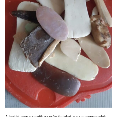
A lepkék nem szeretik az erős illatokat, a szappanmaradék