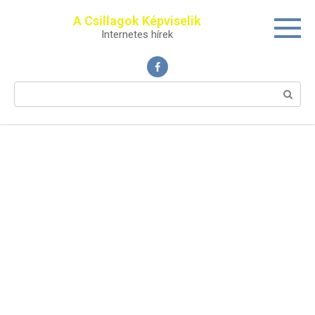
Перейти
A Csillagok Képviselik
к
Internetes hírek
контенту
Поиск: