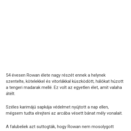
54 évesen Rowan élete nagy részét ennek a helynek
szentelte, kötelekkel és vitorlákkal küszködött, hálókat húzott
a tengeri madarak mellé. Ez volt az egyetlen élet, amit valaha
átélt.
Széles karimájú sapkája védelmet nyújtott a nap ellen,
mégsem tudta elrejteni az arcába vésett bánat mély vonalait.
A falubeliek azt suttogták, hogy Rowan nem mosolygott