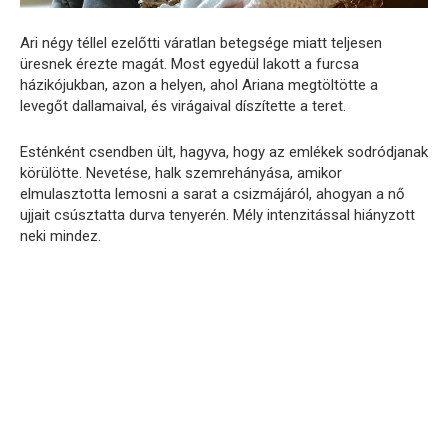
Ari négy téllel ezelőtti váratlan betegsége miatt teljesen
üresnek érezte magát. Most egyedül lakott a furcsa
házikójukban, azon a helyen, ahol Ariana megtöltötte a
levegőt dallamaival, és virágaival díszítette a teret.
Esténként csendben ült, hagyva, hogy az emlékek sodródjanak
körülötte. Nevetése, halk szemrehányása, amikor
elmulasztotta lemosni a sarat a csizmájáról, ahogyan a nő
ujjait csúsztatta durva tenyerén. Mély intenzitással hiányzott
neki mindez.