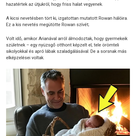
hazatértek az útjukról, hogy friss halat vegyenek.
A kicsi nevetésben tört ki, izgatottan mutatott Rowan hálóira.
Ez a kis nevetés megütötte Rowan szívét;
Volt idő, amikor Arianával arról álmodoztak, hogy gyermekeik
születnek – egy nyüzsgő otthont képzelt el, tele örömteli
sikolyokkal és apró lábak szaladgálásával. De a sorsnak más
elképzelései voltak.