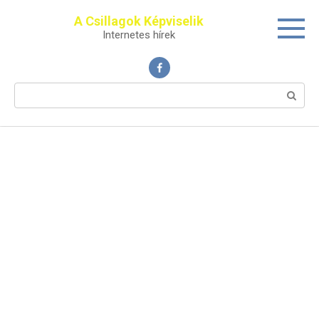
Перейти
A Csillagok Képviselik
к
Internetes hírek
контенту
Поиск: