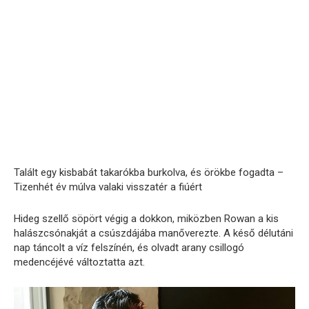
Talált egy kisbabát takarókba burkolva, és örökbe fogadta –
Tizenhét év múlva valaki visszatér a fiúért
Hideg szellő söpört végig a dokkon, miközben Rowan a kis
halászcsónakját a csúszdájába manőverezte. A késő délutáni
nap táncolt a víz felszínén, és olvadt arany csillogó
medencéjévé változtatta azt.