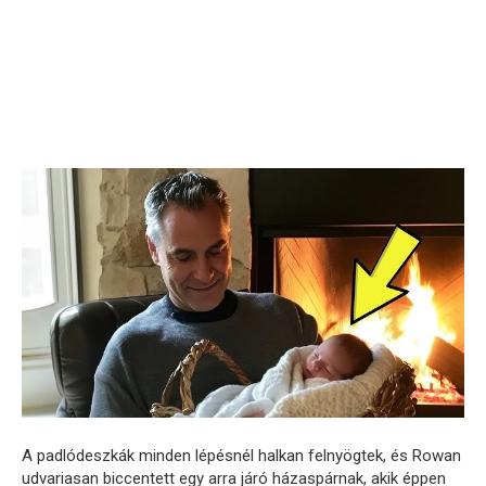
A padlódeszkák minden lépésnél halkan felnyögtek, és Rowan
udvariasan biccentett egy arra járó házaspárnak, akik éppen