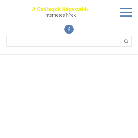
Перейти
A Csillagok Képviselik
к
Internetes hírek
контенту
Поиск: