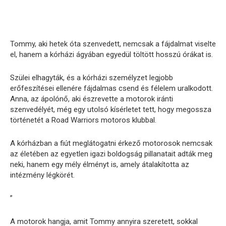
Tommy, aki hetek óta szenvedett, nemcsak a fájdalmat viselte
el, hanem a kórházi ágyában egyedül töltött hosszú órákat is.
Szülei elhagyták, és a kórházi személyzet legjobb
erőfeszítései ellenére fájdalmas csend és félelem uralkodott.
Anna, az ápolónő, aki észrevette a motorok iránti
szenvedélyét, még egy utolsó kísérletet tett, hogy megossza
történetét a Road Warriors motoros klubbal.
A kórházban a fiút meglátogatni érkező motorosok nemcsak
az életében az egyetlen igazi boldogság pillanatait adták meg
neki, hanem egy mély élményt is, amely átalakította az
intézmény légkörét.
”
A motorok hangja, amit Tommy annyira szeretett, sokkal