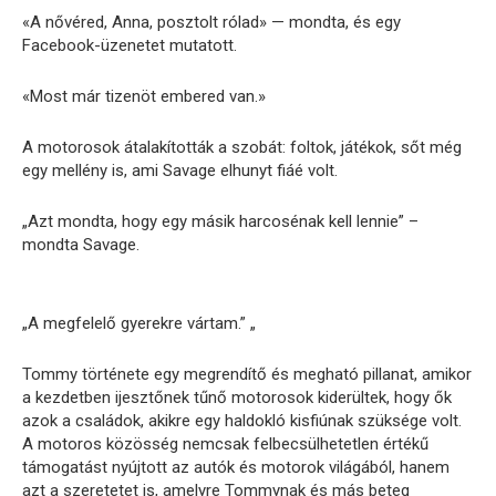
«A nővéred, Anna, posztolt rólad» — mondta, és egy
Facebook-üzenetet mutatott.
«Most már tizenöt embered van.»
A motorosok átalakították a szobát: foltok, játékok, sőt még
egy mellény is, ami Savage elhunyt fiáé volt.
„Azt mondta, hogy egy másik harcosénak kell lennie” –
mondta Savage.
„A megfelelő gyerekre vártam.” „
Tommy története egy megrendítő és megható pillanat, amikor
a kezdetben ijesztőnek tűnő motorosok kiderültek, hogy ők
azok a családok, akikre egy haldokló kisfiúnak szüksége volt.
A motoros közösség nemcsak felbecsülhetetlen értékű
támogatást nyújtott az autók és motorok világából, hanem
azt a szeretetet is, amelyre Tommynak és más beteg