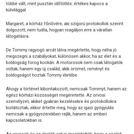
többé vált, mint pusztán időtöltés: értékes kapocs a
külvilággal.
Margaret, a kórház főnővére, aki szigorú protokollok szerint
dolgozott, nem tudta, hogyan reagáljon erre a váratlan
látogatásra.
De Tommy ragyogó arcát látva megértette, hogy néha jó
megszegni a szabályokat, különösen akkor, ha az élet és a
boldogság forog kockán. A motorosok nem csak látogatók
voltak, hanem egy új család, akik örömet, reményt és
boldogságot hoztak Tommy életébe.
Ahogy a történet kibontakozott, nemcsak Tommyt, hanem az
egész kórházi közösséget megérintette. Az orvosi
személyzet, akiket gyakran kezelésekre és protokollokra
korlátoztak, ekkor értette meg, hogy az igazi gyógyulás
nemcsak a gyógyszerekben rejlik, hanem az emberi
kapcsolatokban is.