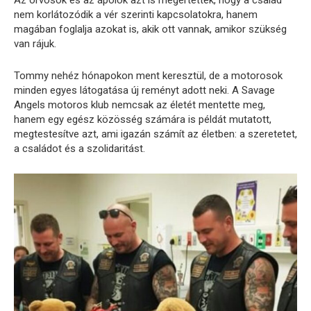
Az orvosok és az ápolók azt is megértették, hogy a család
nem korlátozódik a vér szerinti kapcsolatokra, hanem
magában foglalja azokat is, akik ott vannak, amikor szükség
van rájuk.
Tommy nehéz hónapokon ment keresztül, de a motorosok
minden egyes látogatása új reményt adott neki. A Savage
Angels motoros klub nemcsak az életét mentette meg,
hanem egy egész közösség számára is példát mutatott,
megtestesítve azt, ami igazán számít az életben: a szeretetet,
a családot és a szolidaritást.