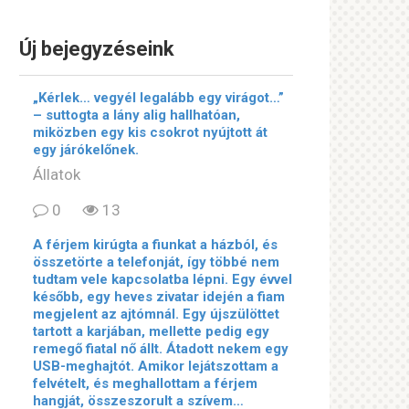
Új bejegyzéseink
„Kérlek… vegyél legalább egy virágot…”
– suttogta a lány alig hallhatóan,
miközben egy kis csokrot nyújtott át
egy járókelőnek.
Állatok
0
13
A férjem kirúgta a fiunkat a házból, és
összetörte a telefonját, így többé nem
tudtam vele kapcsolatba lépni. Egy évvel
később, egy heves zivatar idején a fiam
megjelent az ajtómnál. Egy újszülöttet
tartott a karjában, mellette pedig egy
remegő fiatal nő állt. Átadott nekem egy
USB-meghajtót. Amikor lejátszottam a
felvételt, és meghallottam a férjem
hangját, összeszorult a szívem…