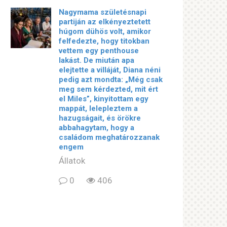
Nagymama születésnapi
partiján az elkényeztetett
húgom dühös volt, amikor
felfedezte, hogy titokban
vettem egy penthouse
lakást. De miután apa
elejtette a villáját, Diana néni
pedig azt mondta: „Még csak
meg sem kérdezted, mit ért
el Miles”, kinyitottam egy
mappát, lelepleztem a
hazugságait, és örökre
abbahagytam, hogy a
családom meghatározzanak
engem
Állatok
0
406