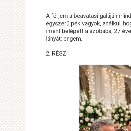
A férjem a beavatási gáláján mind
egyszerű pék vagyok, anélkül, hogy
imént belépett a szobába, 27 évet
lányát: engem.
2. RÉSZ