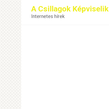
Перейти
A Csillagok Képviselik
к
контенту
Internetes hírek