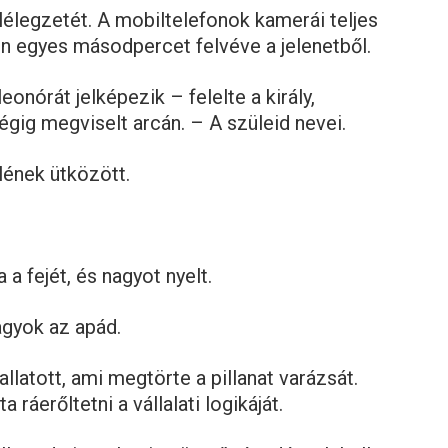
lélegzetét. A mobiltelefonok kamerái teljes
n egyes másodpercet felvéve a jelenetből.
onórát jelképezik – felelte a király,
gig megviselt arcán. – A szüleid nevei.
lének ütközött.
a fejét, és nagyot nyelt.
gyok az apád.
llatott, ami megtörte a pillanat varázsát.
ráerőltetni a vállalati logikáját.