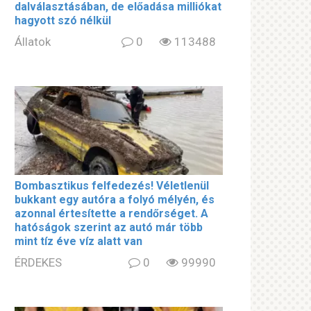
dalválasztásában, de előadása milliókat
hagyott szó nélkül
Állatok
0
113488
Bombasztikus felfedezés! Véletlenül
bukkant egy autóra a folyó mélyén, és
azonnal értesítette a rendőrséget. A
hatóságok szerint az autó már több
mint tíz éve víz alatt van
ÉRDEKES
0
99990