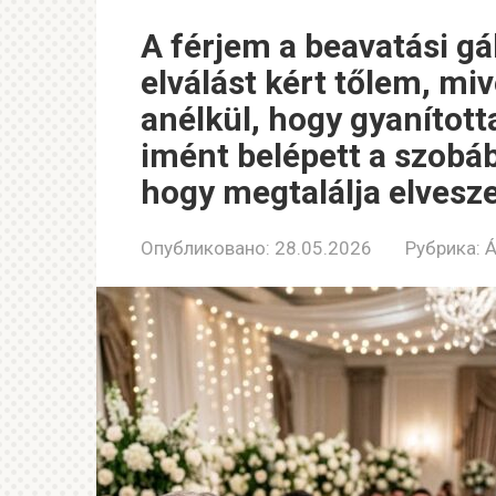
A férjem a beavatási gá
elválást kért tőlem, mi
anélkül, hogy gyanította
imént belépett a szobába
hogy megtalálja elvesze
Опубликовано:
28.05.2026
Рубрика:
Á