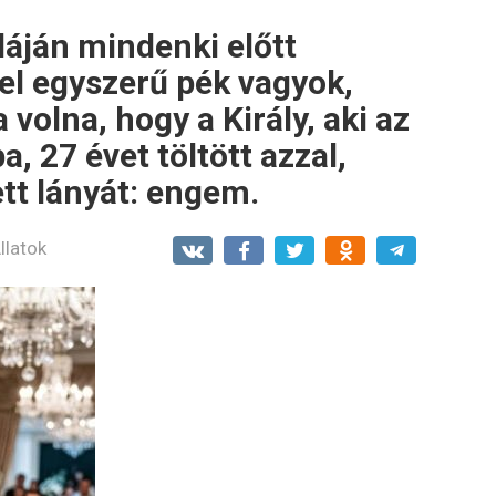
láján mindenki előtt
vel egyszerű pék vagyok,
 volna, hogy a Király, aki az
, 27 évet töltött azzal,
tt lányát: engem.
llatok