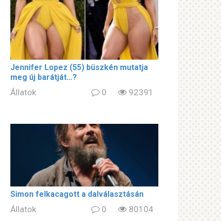
Jennifer Lopez (55) büszkén mutatja
meg új barátját…?
Állatok
0
92391
Simon felkacagott a dalválasztásán
Állatok
0
80104