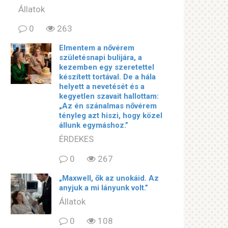
Állatok
0
263
Elmentem a nővérem
születésnapi bulijára, a
kezemben egy szeretettel
készített tortával. De a hála
helyett a nevetését és a
kegyetlen szavait hallottam:
„Az én szánalmas nővérem
tényleg azt hiszi, hogy közel
állunk egymáshoz.”
ÉRDEKES
0
267
„Maxwell, ők az unokáid. Az
anyjuk a mi lányunk volt.”
Állatok
0
108