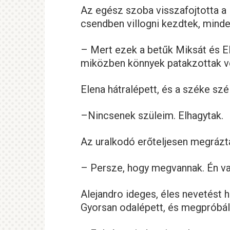
Az egész szoba visszafojtotta a 
csendben villogni kezdtek, minde
– Mert ezek a betűk Miksát és Ele
miközben könnyek patakzottak vé
Elena hátralépett, és a széke szé
–Nincsenek szüleim. Elhagytak.
Az uralkodó erőteljesen megrázta 
– Persze, hogy megvannak. Én va
Alejandro ideges, éles nevetést ha
Gyorsan odalépett, és megpróbálta 