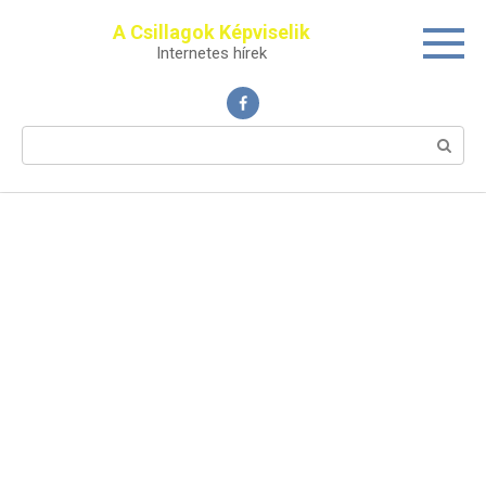
Перейти
A Csillagok Képviselik
к
Internetes hírek
контенту
Поиск: