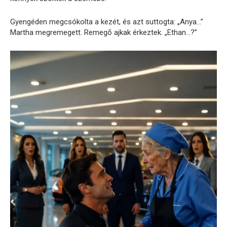
Gyengéden megcsókolta a kezét, és azt suttogta: „Anya…”
Martha megremegett. Remegő ajkak érkeztek. „Ethan…?”