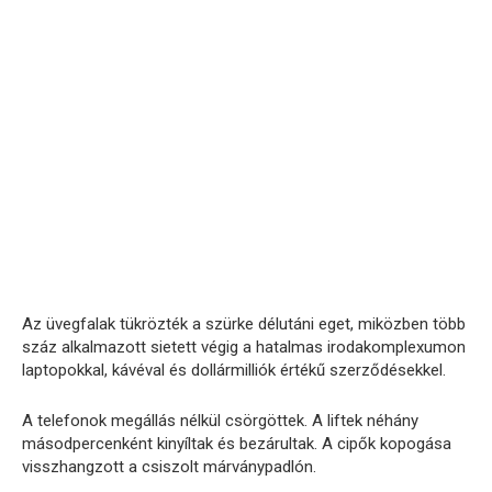
Az üvegfalak tükrözték a szürke délutáni eget, miközben több
száz alkalmazott sietett végig a hatalmas irodakomplexumon
laptopokkal, kávéval és dollármilliók értékű szerződésekkel.
A telefonok megállás nélkül csörgöttek. A liftek néhány
másodpercenként kinyíltak és bezárultak. A cipők kopogása
visszhangzott a csiszolt márványpadlón.