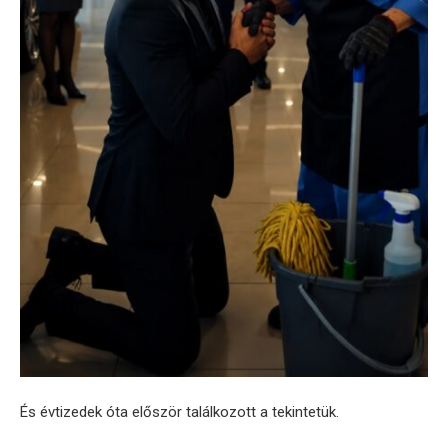
És évtizedek óta először találkozott a tekintetük.