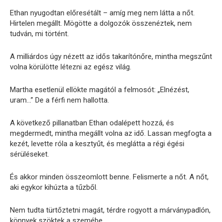
Ethan nyugodtan előresétált – amíg meg nem látta a nőt.
Hirtelen megállt. Mögötte a dolgozók összenéztek, nem
tudván, mi történt.
A milliárdos úgy nézett az idős takarítónőre, mintha megszűnt
volna körülötte létezni az egész világ.
Martha esetlenül ellökte magától a felmosót: „Elnézést,
uram…” De a férfi nem hallotta.
A következő pillanatban Ethan odalépett hozzá, és
megdermedt, mintha megállt volna az idő. Lassan megfogta a
kezét, levette róla a kesztyűt, és meglátta a régi égési
sérüléseket.
És akkor minden összeomlott benne. Felismerte a nőt. A nőt,
aki egykor kihúzta a tűzből.
Nem tudta türtőztetni magát, térdre rogyott a márványpadlón,
könnyek szöktek a szemébe.