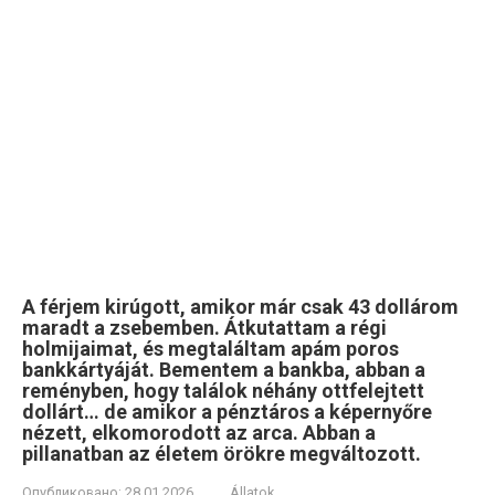
A férjem kirúgott, amikor már csak 43 dollárom
maradt a zsebemben. Átkutattam a régi
holmijaimat, és megtaláltam apám poros
bankkártyáját. Bementem a bankba, abban a
reményben, hogy találok néhány ottfelejtett
dollárt… de amikor a pénztáros a képernyőre
nézett, elkomorodott az arca. Abban a
pillanatban az életem örökre megváltozott.
Опубликовано:
28.01.2026
Állatok