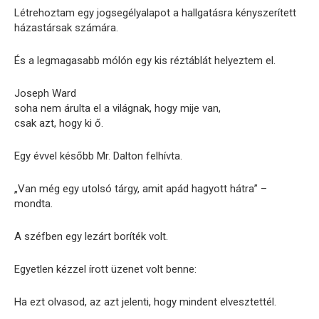
Létrehoztam egy jogsegélyalapot a hallgatásra kényszerített
házastársak számára.
És a legmagasabb mólón egy kis réztáblát helyeztem el.
Joseph Ward
soha nem árulta el a világnak, hogy mije van,
csak azt, hogy ki ő.
Egy évvel később Mr. Dalton felhívta.
„Van még egy utolsó tárgy, amit apád hagyott hátra” –
mondta.
A széfben egy lezárt boríték volt.
Egyetlen kézzel írott üzenet volt benne:
Ha ezt olvasod, az azt jelenti, hogy mindent elvesztettél.