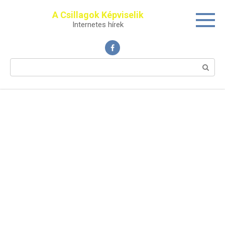
Перейти
A Csillagok Képviselik
к
Internetes hírek
контенту
Поиск: