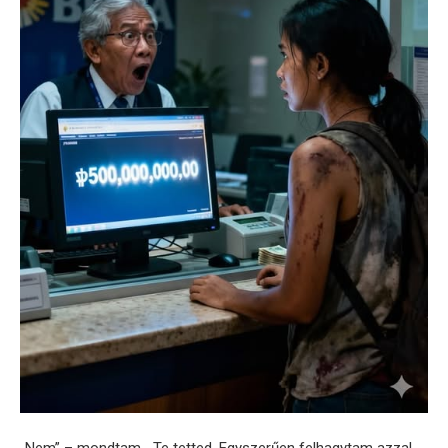
„Nem” – mondtam. „Te tetted. Egyszerűen felhagytam azzal,