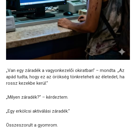
„Van egy záradék a vagyonkezelői okiratban” – mondta. „Az
apád tudta, hogy ez az örökség tönkreteheti az életedet, ha
rossz kezekbe kerül.”
„Milyen záradék?” – kérdeztem.
„Egy erkölcsi aktiválási záradék.”
Összeszorult a gyomrom.