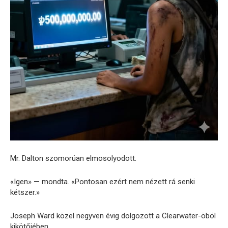
Mr. Dalton szomorúan elmosolyodott.
«Igen» — mondta. «Pontosan ezért nem nézett rá senki
kétszer.»
Joseph Ward közel negyven évig dolgozott a Clearwater-öböl
kikötőjében.