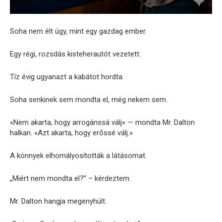
Soha nem élt úgy, mint egy gazdag ember.
Egy régi, rozsdás kisteherautót vezetett.
Tíz évig ugyanazt a kabátot hordta.
Soha senkinek sem mondta el, még nekem sem.
«Nem akarta, hogy arrogánssá válj» — mondta Mr. Dalton
halkan. «Azt akarta, hogy erőssé válj.»
A könnyek elhomályosították a látásomat.
„Miért nem mondta el?” – kérdeztem.
Mr. Dalton hangja megenyhült.