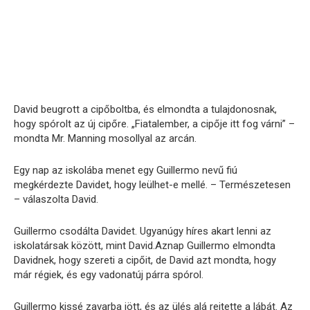
David beugrott a cipőboltba, és elmondta a tulajdonosnak,
hogy spórolt az új cipőre. „Fiatalember, a cipője itt fog várni” –
mondta Mr. Manning mosollyal az arcán.
Egy nap az iskolába menet egy Guillermo nevű fiú
megkérdezte Davidet, hogy leülhet-e mellé. – Természetesen
– válaszolta David.
Guillermo csodálta Davidet. Ugyanúgy híres akart lenni az
iskolatársak között, mint David.Aznap Guillermo elmondta
Davidnek, hogy szereti a cipőit, de David azt mondta, hogy
már régiek, és egy vadonatúj párra spórol.
Guillermo kissé zavarba jött, és az ülés alá rejtette a lábát. Az