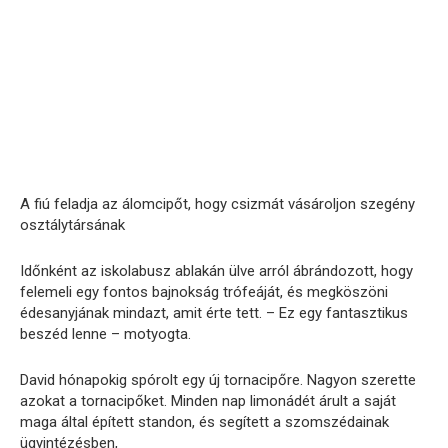
A fiú feladja az álomcipőt, hogy csizmát vásároljon szegény
osztálytársának
Időnként az iskolabusz ablakán ülve arról ábrándozott, hogy
felemeli egy fontos bajnokság trófeáját, és megköszöni
édesanyjának mindazt, amit érte tett. – Ez egy fantasztikus
beszéd lenne – motyogta.
David hónapokig spórolt egy új tornacipőre. Nagyon szerette
azokat a tornacipőket. Minden nap limonádét árult a saját
maga által épített standon, és segített a szomszédainak
ügyintézésben,