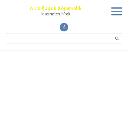
Перейти
A Csillagok Képviselik
к
Internetes hírek
контенту
Поиск: