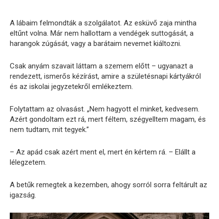
A lábaim felmondták a szolgálatot. Az esküvő zaja mintha
eltűnt volna. Már nem hallottam a vendégek suttogását, a
harangok zúgását, vagy a barátaim nevemet kiáltozni.
Csak anyám szavait láttam a szemem előtt – ugyanazt a
rendezett, ismerős kézírást, amire a születésnapi kártyákról
és az iskolai jegyzetekről emlékeztem.
Folytattam az olvasást. „Nem hagyott el minket, kedvesem.
Azért gondoltam ezt rá, mert féltem, szégyelltem magam, és
nem tudtam, mit tegyek.”
– Az apád csak azért ment el, mert én kértem rá. – Elállt a
lélegzetem.
A betűk remegtek a kezemben, ahogy sorról sorra feltárult az
igazság.