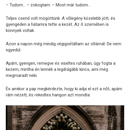
– Tudom… – zokogtam. – Most már tudom…
Teljes csend volt mögöttünk. A vőlegény közelebb jött, és
gyengéden a hátamra tette a kezét. Az ő szemében is
könnyek voltak.
Azon a napon még mindig végigsétáltam az oltárnál. De nem
egyedül.
Apám, gyengen, remegve és viseltes ruhában, úgy fogta a
kezem, mintha én lennék a legdrágább kincs, ami még
megmaradt neki.
És amikor a pap megkérdezte, hogy ki adja el ezt a nőt, apám
rám nézett, és rekedtes hangon azt mondta: