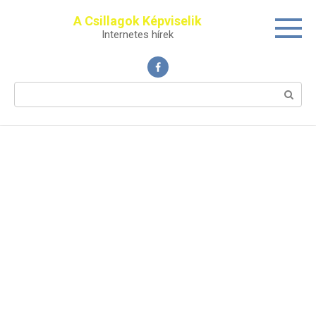
Перейти
A Csillagok Képviselik
к
Internetes hírek
контенту
Поиск: