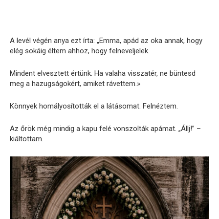
A levél végén anya ezt írta: „Emma, ​​​​apád az oka annak, hogy
elég sokáig éltem ahhoz, hogy felneveljelek.
Mindent elvesztett értünk. Ha valaha visszatér, ne büntesd
meg a hazugságokért, amiket rávettem.»
Könnyek homályosították el a látásomat. Felnéztem.
Az őrök még mindig a kapu felé vonszolták apámat. „Állj!” –
kiáltottam.