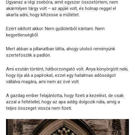
Ugyanaz a régi zsebóra, amit egyszer összetörtem, nem
akármilyen tárgy volt – az apjáé volt, és holnap reggel el
akarta adni, hogy kifizesse a műtétet.
Ezért sikított akkor. Nem gyűlöletből irántam. Nem
kegyetlenségből.
Mert abban a pillanatban látta, ahogy utolsó reményünk
szertefoszlik a padlón.
Ami ezután történt, hátborzongató volt. Anya könyörgött neki,
hogy írja alá a papírokat, ezzel egy hatalmas adósságot
vállalva magára, ami nem az övé volt.
A gazdag ember felajánlotta, hogy fizeti a kezelést, de csak
azzal a feltétellel, hogy az apa addig dolgozik nála, amíg a
teljes összeget vissza nem fizeti.