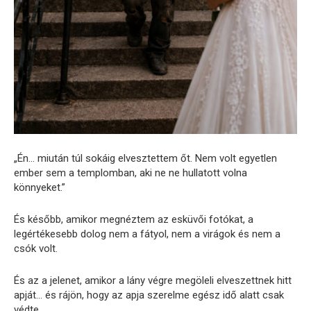
„Én… miután túl sokáig elvesztettem őt. Nem volt egyetlen
ember sem a templomban, aki ne ne hullatott volna
könnyeket.”
És később, amikor megnéztem az esküvői fotókat, a
legértékesebb dolog nem a fátyol, nem a virágok és nem a
csók volt.
És az a jelenet, amikor a lány végre megöleli elveszettnek hitt
apját… és rájön, hogy az apja szerelme egész idő alatt csak
védte.