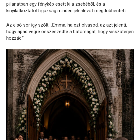
pillanatban egy fénykép esett ki a zsebéből, és a
kinyilatkoztatott igazság minden jelenlévőt megdöbbentett.
Az első sor így szólt: „Emma, ​​​​ha ezt olvasod, az azt jelenti,
hogy apád végre összeszedte a bátorságát, hogy visszatérjen
hozzád.”