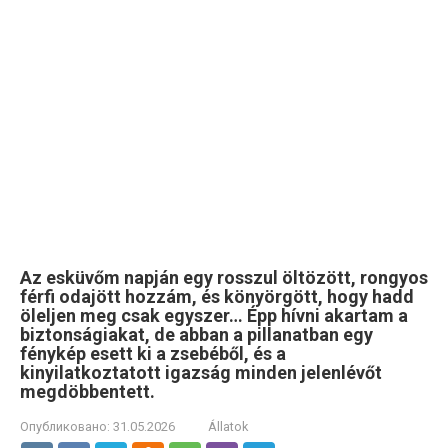
Az esküvőm napján egy rosszul öltözött, rongyos
férfi odajött hozzám, és könyörgött, hogy hadd
öleljen meg csak egyszer… Épp hívni akartam a
biztonságiakat, de abban a pillanatban egy
fénykép esett ki a zsebéből, és a
kinyilatkoztatott igazság minden jelenlévőt
megdöbbentett.
Опубликовано:
31.05.2026
Állatok