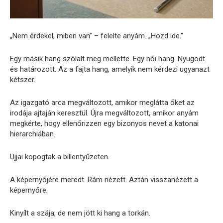
„Nem érdekel, miben van” – felelte anyám. „Hozd ide.”
Egy másik hang szólalt meg mellette. Egy női hang. Nyugodt
és határozott. Az a fajta hang, amelyik nem kérdezi ugyanazt
kétszer.
Az igazgató arca megváltozott, amikor meglátta őket az
irodája ajtaján keresztül. Újra megváltozott, amikor anyám
megkérte, hogy ellenőrizzen egy bizonyos nevet a katonai
hierarchiában.
Ujjai kopogtak a billentyűzeten.
A képernyőjére meredt. Rám nézett. Aztán visszanézett a
képernyőre.
Kinyílt a szája, de nem jött ki hang a torkán.