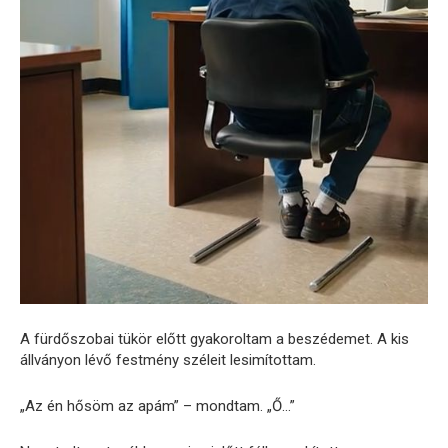
A fürdőszobai tükör előtt gyakoroltam a beszédemet. A kis
állványon lévő festmény széleit lesimítottam.
„Az én hősöm az apám” – mondtam. „Ő…”