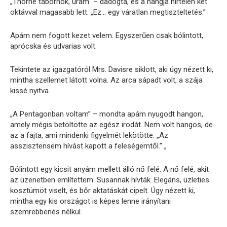
„Thorne tábornok, uram” – dadogta, és a hangja hirtelen két
oktávval magasabb lett. „Ez… egy váratlan megtiszteltetés.”
Apám nem fogott kezet velem. Egyszerűen csak bólintott,
aprócska és udvarias volt.
Tekintete az igazgatóról Mrs. Davisre siklott, aki úgy nézett ki,
mintha szellemet látott volna. Az arca sápadt volt, a szája
kissé nyitva.
„A Pentagonban voltam” – mondta apám nyugodt hangon,
amely mégis betöltötte az egész irodát. Nem volt hangos, de
az a fajta, ami mindenki figyelmét lekötötte. „Az
asszisztensem hívást kapott a feleségemtől.” „
Bólintott egy kicsit anyám mellett álló nő felé. A nő felé, akit
az üzenetben említettem. Susannak hívták. Elegáns, üzleties
kosztümöt viselt, és bőr aktatáskát cipelt. Úgy nézett ki,
mintha egy kis országot is képes lenne irányítani
szemrebbenés nélkül.