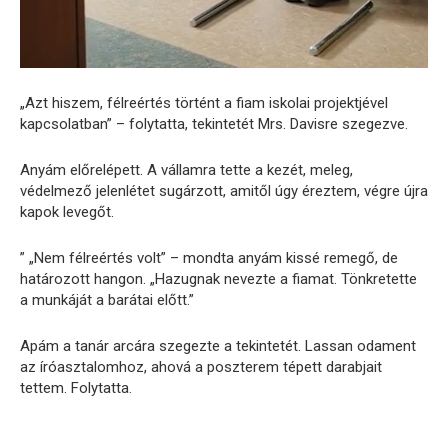
„Azt hiszem, félreértés történt a fiam iskolai projektjével
kapcsolatban” – folytatta, tekintetét Mrs. Davisre szegezve.
Anyám előrelépett. A vállamra tette a kezét, meleg,
védelmező jelenlétet sugárzott, amitől úgy éreztem, végre újra
kapok levegőt.
” „Nem félreértés volt” – mondta anyám kissé remegő, de
határozott hangon. „Hazugnak nevezte a fiamat. Tönkretette
a munkáját a barátai előtt.”
Apám a tanár arcára szegezte a tekintetét. Lassan odament
az íróasztalomhoz, ahová a poszterem tépett darabjait
tettem. Folytatta.