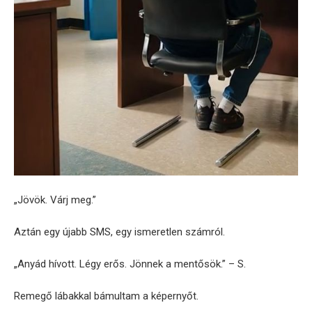
„Jövök. Várj meg.”
Aztán egy újabb SMS, egy ismeretlen számról.
„Anyád hívott. Légy erős. Jönnek a mentősök.” – S.
Remegő lábakkal bámultam a képernyőt.