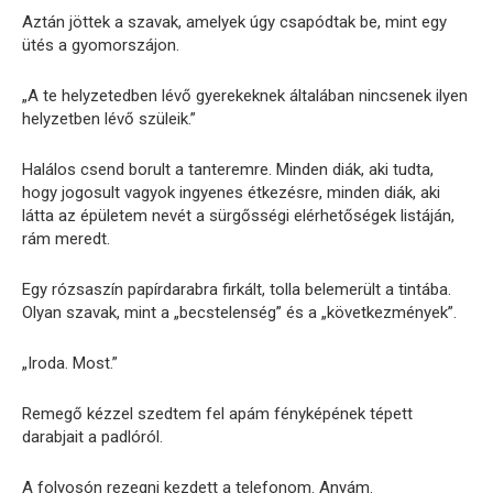
Aztán jöttek a szavak, amelyek úgy csapódtak be, mint egy
ütés a gyomorszájon.
„A te helyzetedben lévő gyerekeknek általában nincsenek ilyen
helyzetben lévő szüleik.”
Halálos csend borult a tanteremre. Minden diák, aki tudta,
hogy jogosult vagyok ingyenes étkezésre, minden diák, aki
látta az épületem nevét a sürgősségi elérhetőségek listáján,
rám meredt.
Egy rózsaszín papírdarabra firkált, tolla belemerült a tintába.
Olyan szavak, mint a „becstelenség” és a „következmények”.
„Iroda. Most.”
Remegő kézzel szedtem fel apám fényképének tépett
darabjait a padlóról.
A folyosón rezegni kezdett a telefonom. Anyám.