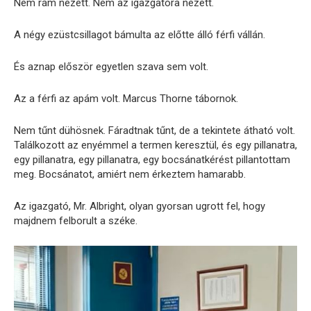
Nem rám nézett. Nem az igazgatóra nézett.
A négy ezüstcsillagot bámulta az előtte álló férfi vállán.
És aznap először egyetlen szava sem volt.
Az a férfi az apám volt. Marcus Thorne tábornok.
Nem tűnt dühösnek. Fáradtnak tűnt, de a tekintete átható volt.
Találkozott az enyémmel a termen keresztül, és egy pillanatra,
egy pillanatra, egy pillanatra, egy bocsánatkérést pillantottam
meg. Bocsánatot, amiért nem érkeztem hamarabb.
Az igazgató, Mr. Albright, olyan gyorsan ugrott fel, hogy
majdnem felborult a széke.