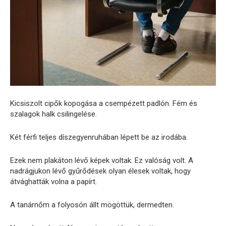
Kicsiszolt cipők kopogása a csempézett padlón. Fém és
szalagok halk csilingelése.
Két férfi teljes díszegyenruhában lépett be az irodába.
Ezek nem plakáton lévő képek voltak. Ez valóság volt. A
nadrágjukon lévő gyűrődések olyan élesek voltak, hogy
átvághatták volna a papírt.
A tanárnőm a folyosón állt mögöttük, dermedten.