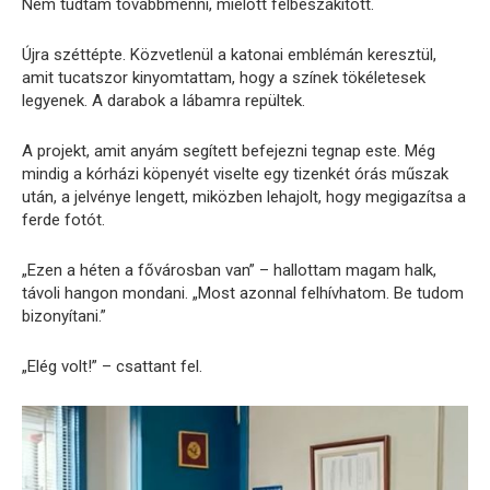
Nem tudtam továbbmenni, mielőtt félbeszakított.
Újra széttépte. Közvetlenül a katonai emblémán keresztül,
amit tucatszor kinyomtattam, hogy a színek tökéletesek
legyenek. A darabok a lábamra repültek.
A projekt, amit anyám segített befejezni tegnap este. Még
mindig a kórházi köpenyét viselte egy tizenkét órás műszak
után, a jelvénye lengett, miközben lehajolt, hogy megigazítsa a
ferde fotót.
„Ezen a héten a fővárosban van” – hallottam magam halk,
távoli hangon mondani. „Most azonnal felhívhatom. Be tudom
bizonyítani.”
„Elég volt!” – csattant fel.