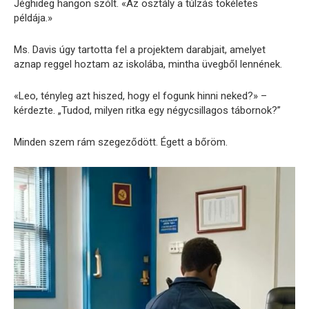
Jéghideg hangon szólt. «Az osztály a túlzás tökéletes
példája.»
Ms. Davis úgy tartotta fel a projektem darabjait, amelyet
aznap reggel hoztam az iskolába, mintha üvegből lennének.
«Leo, tényleg azt hiszed, hogy el fogunk hinni neked?» –
kérdezte. „Tudod, milyen ritka egy négycsillagos tábornok?”
Minden szem rám szegeződött. Égett a bőröm.