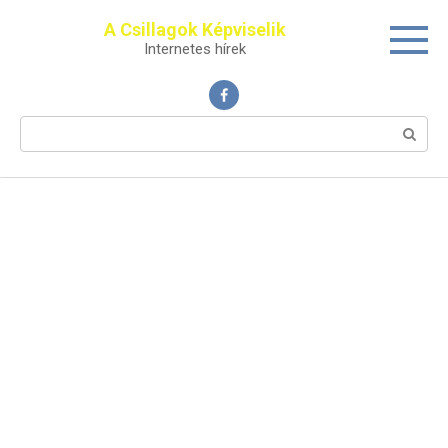
Перейти
A Csillagok Képviselik
к
Internetes hírek
контенту
Поиск: