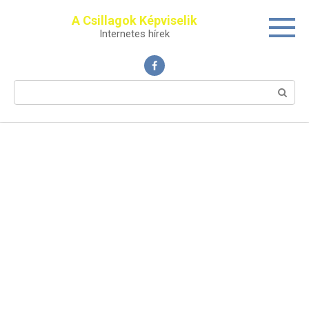
Перейти
A Csillagok Képviselik
к
Internetes hírek
контенту
Поиск: