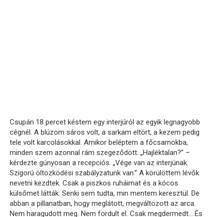
Csupán 18 percet késtem egy interjúról az egyik legnagyobb
cégnél. A blúzom sáros volt, a sarkam eltört, a kezem pedig
tele volt karcolásokkal. Amikor beléptem a főcsarnokba,
minden szem azonnal rám szegeződött. „Hajléktalan?” –
kérdezte gúnyosan a recepciós. „Vége van az interjúnak.
Szigorú öltözködési szabályzatunk van.” A körülöttem lévők
nevetni kezdtek. Csak a piszkos ruháimat és a kócos
külsőmet látták. Senki sem tudta, min mentem keresztül. De
abban a pillanatban, hogy meglátott, megváltozott az arca.
Nem haragudott meg. Nem fordult el. Csak megdermedt… És