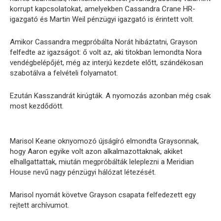
korrupt kapcsolatokat, amelyekben Cassandra Crane HR-
igazgató és Martin Weil pénzügyi igazgató is érintett volt.
Amikor Cassandra megpróbálta Norát hibáztatni, Grayson
felfedte az igazságot: ő volt az, aki titokban lemondta Nora
vendégbelépőjét, még az interjú kezdete előtt, szándékosan
szabotálva a felvételi folyamatot.
Ezután Kasszandrát kirúgták. A nyomozás azonban még csak
most kezdődött.
Marisol Keane oknyomozó újságíró elmondta Graysonnak,
hogy Aaron egyike volt azon alkalmazottaknak, akiket
elhallgattattak, miután megpróbálták leleplezni a Meridian
House nevű nagy pénzügyi hálózat létezését.
Marisol nyomát követve Grayson csapata felfedezett egy
rejtett archívumot.