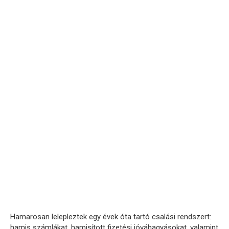
Hamarosan lelepleztek egy évek óta tartó csalási rendszert:
hamis számlákat, hamisított fizetési jóváhagyásokat, valamint