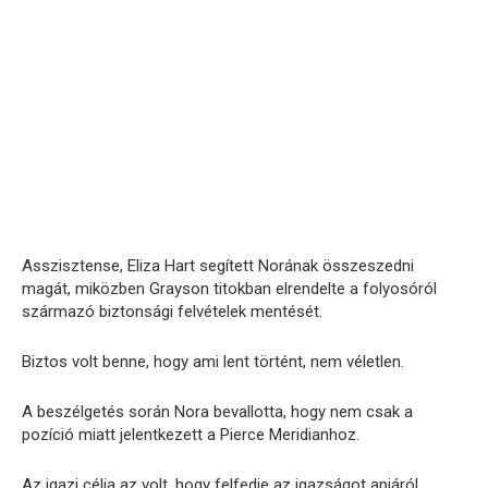
Asszisztense, Eliza Hart segített Norának összeszedni
magát, miközben Grayson titokban elrendelte a folyosóról
származó biztonsági felvételek mentését.
Biztos volt benne, hogy ami lent történt, nem véletlen.
A beszélgetés során Nora bevallotta, hogy nem csak a
pozíció miatt jelentkezett a Pierce Meridianhoz.
Az igazi célja az volt, hogy felfedje az igazságot apjáról,