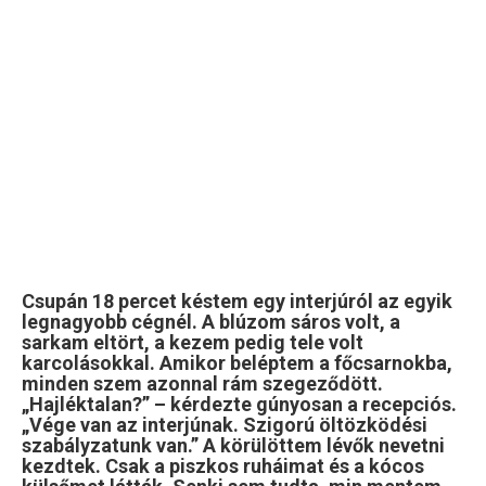
Csupán 18 percet késtem egy interjúról az egyik
legnagyobb cégnél. A blúzom sáros volt, a
sarkam eltört, a kezem pedig tele volt
karcolásokkal. Amikor beléptem a főcsarnokba,
minden szem azonnal rám szegeződött.
„Hajléktalan?” – kérdezte gúnyosan a recepciós.
„Vége van az interjúnak. Szigorú öltözködési
szabályzatunk van.” A körülöttem lévők nevetni
kezdtek. Csak a piszkos ruháimat és a kócos