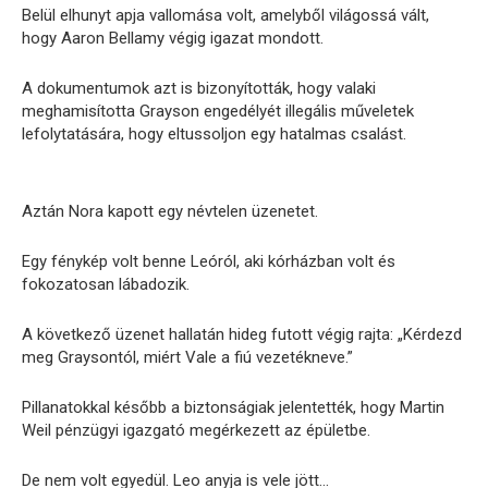
Belül elhunyt apja vallomása volt, amelyből világossá vált,
hogy Aaron Bellamy végig igazat mondott.
A dokumentumok azt is bizonyították, hogy valaki
meghamisította Grayson engedélyét illegális műveletek
lefolytatására, hogy eltussoljon egy hatalmas csalást.
Aztán Nora kapott egy névtelen üzenetet.
Egy fénykép volt benne Leóról, aki kórházban volt és
fokozatosan lábadozik.
A következő üzenet hallatán hideg futott végig rajta: „Kérdezd
meg Graysontól, miért Vale a fiú vezetékneve.”
Pillanatokkal később a biztonságiak jelentették, hogy Martin
Weil pénzügyi igazgató megérkezett az épületbe.
De nem volt egyedül. Leo anyja is vele jött…