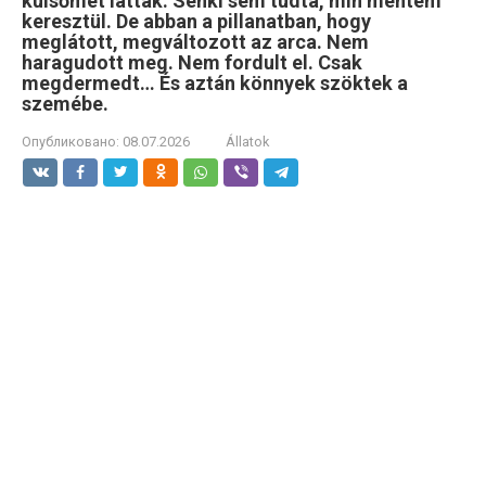
külsőmet látták. Senki sem tudta, min mentem
keresztül. De abban a pillanatban, hogy
meglátott, megváltozott az arca. Nem
haragudott meg. Nem fordult el. Csak
megdermedt… És aztán könnyek szöktek a
szemébe.
Опубликовано:
08.07.2026
Állatok