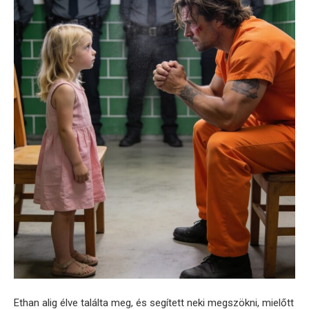
Ethan alig élve találta meg, és segített neki megszökni, mielőtt