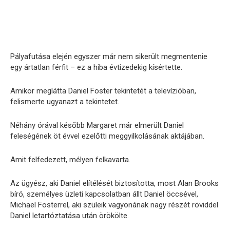
Pályafutása elején egyszer már nem sikerült megmentenie
egy ártatlan férfit – ez a hiba évtizedekig kísértette.
Amikor meglátta Daniel Foster tekintetét a televízióban,
felismerte ugyanazt a tekintetet.
Néhány órával később Margaret már elmerült Daniel
feleségének öt évvel ezelőtti meggyilkolásának aktájában.
Amit felfedezett, mélyen felkavarta.
Az ügyész, aki Daniel elítélését biztosította, most Alan Brooks
bíró, személyes üzleti kapcsolatban állt Daniel öccsével,
Michael Fosterrel, aki szüleik vagyonának nagy részét röviddel
Daniel letartóztatása után örökölte.