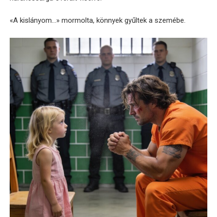
«A kislányom…» mormolta, könnyek gyűltek a szemébe.