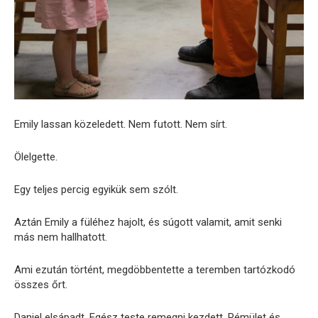
Emily lassan közeledett. Nem futott. Nem sírt.
Ölelgette.
Egy teljes percig egyikük sem szólt.
Aztán Emily a füléhez hajolt, és súgott valamit, amit senki
más nem hallhatott.
Ami ezután történt, megdöbbentette a teremben tartózkodó
összes őrt.
Daniel elsápadt. Egész teste remegni kezdett. Rémület és