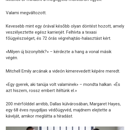
Valami megváltozott.
Kevesebb mint egy órával később olyan döntést hozott, amely
veszélyeztette egész karrierjét. Felhívta a texasi
főügyészséget, és 72 órás végrehajtás-halasztást kért.
«Milyen új bizonyíték?» – kérdezte a hang a vonal másik
végén.
Mitchell Emily arcának a videón kimerevedett képére meredt.
«Egy gyerek, aki tanúja volt valaminek» – mondta halkan. «És
azt hiszem, rossz embert ítéltünk el.»
200 mérfölddel arrébb, Dallas külvárosában, Margaret Hayes,
egy 68 éves nyugdíjas védőügyvéd, majdnem elejtette a
kávéját, amikor meglátta a híradást.