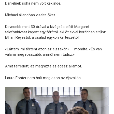
Danielnek soha nem volt kék inge.
Michael állandóan viselte őket.
Kevesebb mint 30 órával a kivégzés előtt Margaret
telefonhívást kapott egy férfitól, aki öt évvel korábban eltűnt:
Ethan Reyestől, a család egykori kertészétől.
«Láttam, mi történt azon az éjszakán» — mondta. «És van
valami még rosszabb, amiről nem tudsz.»
Amit felfedett, az megrázta az egész államot.
Laura Foster nem halt meg azon az éjszakán.