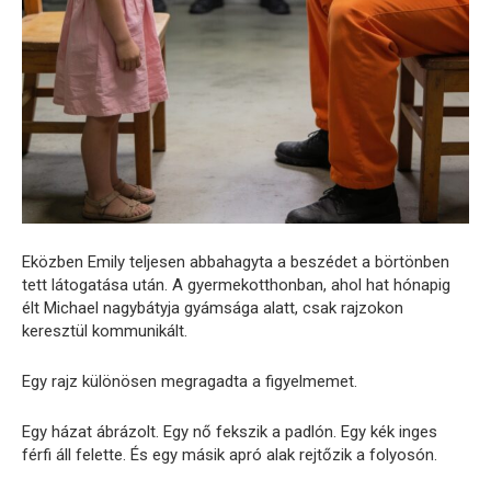
Eközben Emily teljesen abbahagyta a beszédet a börtönben
tett látogatása után. A gyermekotthonban, ahol hat hónapig
élt Michael nagybátyja gyámsága alatt, csak rajzokon
keresztül kommunikált.
Egy rajz különösen megragadta a figyelmemet.
Egy házat ábrázolt. Egy nő fekszik a padlón. Egy kék inges
férfi áll felette. És egy másik apró alak rejtőzik a folyosón.