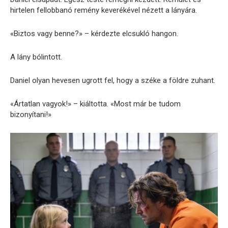
hirtelen fellobbanó remény keverékével nézett a lányára.
«Biztos vagy benne?» – kérdezte elcsukló hangon.
A lány bólintott.
Daniel olyan hevesen ugrott fel, hogy a széke a földre zuhant.
«Ártatlan vagyok!» – kiáltotta. «Most már be tudom
bizonyítani!»