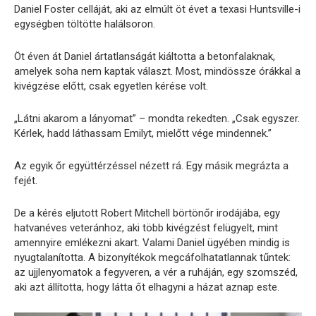
Daniel Foster celláját, aki az elmúlt öt évet a texasi Huntsville-i
egységben töltötte halálsoron.
Öt éven át Daniel ártatlanságát kiáltotta a betonfalaknak,
amelyek soha nem kaptak választ. Most, mindössze órákkal a
kivégzése előtt, csak egyetlen kérése volt.
„Látni akarom a lányomat” – mondta rekedten. „Csak egyszer.
Kérlek, hadd láthassam Emilyt, mielőtt vége mindennek.”
Az egyik őr együttérzéssel nézett rá. Egy másik megrázta a
fejét.
De a kérés eljutott Robert Mitchell börtönőr irodájába, egy
hatvanéves veteránhoz, aki több kivégzést felügyelt, mint
amennyire emlékezni akart. Valami Daniel ügyében mindig is
nyugtalanította. A bizonyítékok megcáfolhatatlannak tűntek:
az ujjlenyomatok a fegyveren, a vér a ruháján, egy szomszéd,
aki azt állította, hogy látta őt elhagyni a házat aznap este.