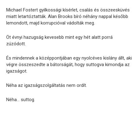
Michael Fostert gyilkossági kísérlet, csalás és összeesküvés
miatt letartóztatták. Alan Brooks bíró néhány nappal később
lemondott, majd korrupcióval vádolták meg.
Öt évnyi hazugság kevesebb mint egy hét alatt porrá
zúzódott.
És mindennek a középpontjában egy nyolcéves kislány állt, aki
végre összeszedte a bátorságát, hogy suttogva kimondja az
igazságot.
Néha az igazságszolgáltatás nem ordít.
Néha… suttog.