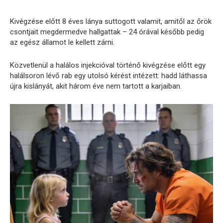
Kivégzése előtt 8 éves lánya suttogott valamit, amitől az őrök
csontjait megdermedve hallgattak – 24 órával később pedig
az egész államot le kellett zárni.
Közvetlenül a halálos injekcióval történő kivégzése előtt egy
halálsoron lévő rab egy utolsó kérést intézett: hadd láthassa
újra kislányát, akit három éve nem tartott a karjaiban.