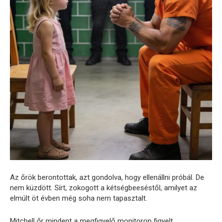
Az őrök berontottak, azt gondolva, hogy ellenállni próbál. De
nem küzdött. Sírt, zokogott a kétségbeeséstől, amilyet az
elmúlt öt évben még soha nem tapasztalt.
Mitchell őr mindent a megfigyelő monitoron figyelt.