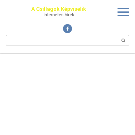
Перейти
A Csillagok Képviselik
к
Internetes hírek
контенту
Поиск: