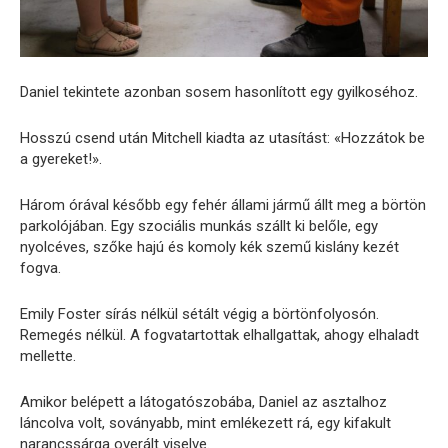
Daniel tekintete azonban sosem hasonlított egy gyilkoséhoz.
Hosszú csend után Mitchell kiadta az utasítást: «Hozzátok be
a gyereket!».
Három órával később egy fehér állami jármű állt meg a börtön
parkolójában. Egy szociális munkás szállt ki belőle, egy
nyolcéves, szőke hajú és komoly kék szemű kislány kezét
fogva.
Emily Foster sírás nélkül sétált végig a börtönfolyosón.
Remegés nélkül. A fogvatartottak elhallgattak, ahogy elhaladt
mellette.
Amikor belépett a látogatószobába, Daniel az asztalhoz
láncolva volt, soványabb, mint emlékezett rá, egy kifakult
narancssárga overált viselve.