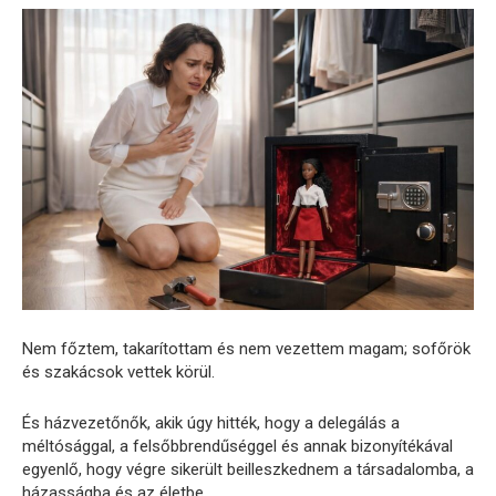
Nem főztem, takarítottam és nem vezettem magam; sofőrök
és szakácsok vettek körül.
És házvezetőnők, akik úgy hitték, hogy a delegálás a
méltósággal, a felsőbbrendűséggel és annak bizonyítékával
egyenlő, hogy végre sikerült beilleszkednem a társadalomba, a
házasságba és az életbe.