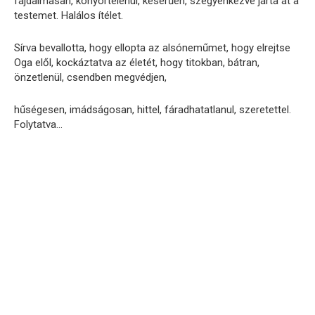
fájdalmasan, könyörtelenül, keserűen, szégyenkezve járta át a
testemet. Halálos ítélet.
Sírva bevallotta, hogy ellopta az alsóneműmet, hogy elrejtse
Oga elől, kockáztatva az életét, hogy titokban, bátran,
önzetlenül, csendben megvédjen,
hűségesen, imádságosan, hittel, fáradhatatlanul, szeretettel.
Folytatva…