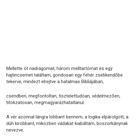
Mellette öt nadrágomat, három melltartómat és egy
hajtincsemet találtam, gondosan egy fehér zsebkendőbe
tekerve, mindezt elrejtve a hatalmas Bibliájában,
csendben, megfontoltan, tisztelettudóan, védelmezően,
titokzatosan, megmagyarázhatatlanul.
A vér azonnal lángra lobbant bennem, a logika elpárolgott, a
düh kirobbant, miközben vádakat kiabáltam, boszorkánynak
nevezve.