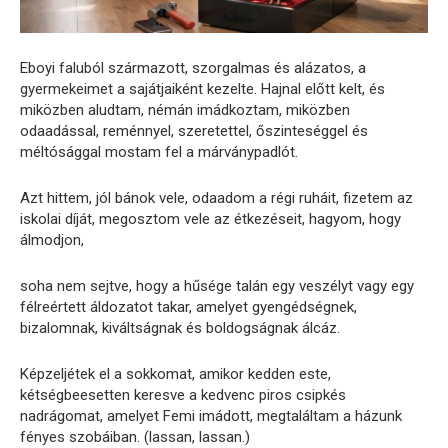
Eboyi faluból származott, szorgalmas és alázatos, a
gyermekeimet a sajátjaiként kezelte. Hajnal előtt kelt, és
miközben aludtam, némán imádkoztam, miközben
odaadással, reménnyel, szeretettel, őszinteséggel és
méltósággal mostam fel a márványpadlót.
Azt hittem, jól bánok vele, odaadom a régi ruháit, fizetem az
iskolai díját, megosztom vele az étkezéseit, hagyom, hogy
álmodjon,
soha nem sejtve, hogy a hűsége talán egy veszélyt vagy egy
félreértett áldozatot takar, amelyet gyengédségnek,
bizalomnak, kiváltságnak és boldogságnak álcáz.
Képzeljétek el a sokkomat, amikor kedden este,
kétségbeesetten keresve a kedvenc piros csipkés
nadrágomat, amelyet Femi imádott, megtaláltam a házunk
fényes szobáiban. (lassan, lassan.)