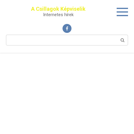
Перейти
A Csillagok Képviselik
к
Internetes hírek
контенту
Поиск: