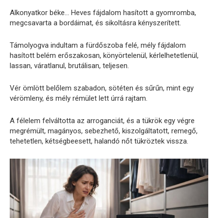
Alkonyatkor béke… Heves fájdalom hasított a gyomromba,
megcsavarta a bordáimat, és sikoltásra kényszerített.
Támolyogva indultam a fürdőszoba felé, mély fájdalom
hasított belém erőszakosan, könyörtelenül, kérlelhetetlenül,
lassan, váratlanul, brutálisan, teljesen.
Vér ömlött belőlem szabadon, sötéten és sűrűn, mint egy
vérömleny, és mély rémület lett úrrá rajtam.
A félelem felváltotta az arroganciát, és a tükrök egy végre
megrémült, magányos, sebezhető, kiszolgáltatott, remegő,
tehetetlen, kétségbeesett, halandó nőt tükröztek vissza.