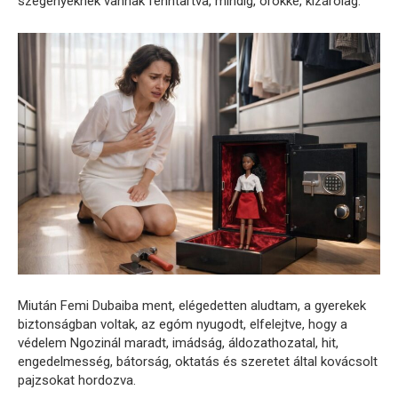
szegényeknek vannak fenntartva, mindig, örökké, kizárólag.
Miután Femi Dubaiba ment, elégedetten aludtam, a gyerekek
biztonságban voltak, az egóm nyugodt, elfelejtve, hogy a
védelem Ngozinál maradt, imádság, áldozathozatal, hit,
engedelmesség, bátorság, oktatás és szeretet által kovácsolt
pajzsokat hordozva.