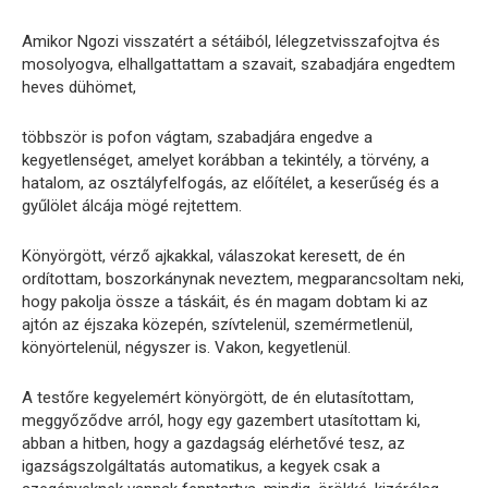
Amikor Ngozi visszatért a sétáiból, lélegzetvisszafojtva és
mosolyogva, elhallgattattam a szavait, szabadjára engedtem
heves dühömet,
többször is pofon vágtam, szabadjára engedve a
kegyetlenséget, amelyet korábban a tekintély, a törvény, a
hatalom, az osztályfelfogás, az előítélet, a keserűség és a
gyűlölet álcája mögé rejtettem.
Könyörgött, vérző ajkakkal, válaszokat keresett, de én
ordítottam, boszorkánynak neveztem, megparancsoltam neki,
hogy pakolja össze a táskáit, és én magam dobtam ki az
ajtón az éjszaka közepén, szívtelenül, szemérmetlenül,
könyörtelenül, négyszer is. Vakon, kegyetlenül.
A testőre kegyelemért könyörgött, de én elutasítottam,
meggyőződve arról, hogy egy gazembert utasítottam ki,
abban a hitben, hogy a gazdagság elérhetővé tesz, az
igazságszolgáltatás automatikus, a kegyek csak a