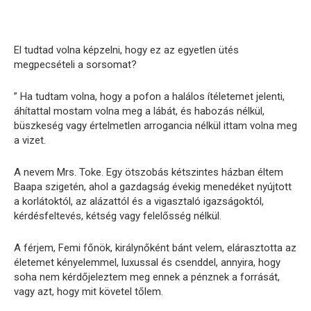
El tudtad volna képzelni, hogy ez az egyetlen ütés
megpecsételi a sorsomat?
” Ha tudtam volna, hogy a pofon a halálos ítéletemet jelenti,
áhítattal mostam volna meg a lábát, és habozás nélkül,
büszkeség vagy értelmetlen arrogancia nélkül ittam volna meg
a vizet.
A nevem Mrs. Toke. Egy ötszobás kétszintes házban éltem
Baapa szigetén, ahol a gazdagság évekig menedéket nyújtott
a korlátoktól, az alázattól és a vigasztaló igazságoktól,
kérdésfeltevés, kétség vagy felelősség nélkül.
A férjem, Femi főnök, királynőként bánt velem, elárasztotta az
életemet kényelemmel, luxussal és csenddel, annyira, hogy
soha nem kérdőjeleztem meg ennek a pénznek a forrását,
vagy azt, hogy mit követel tőlem.