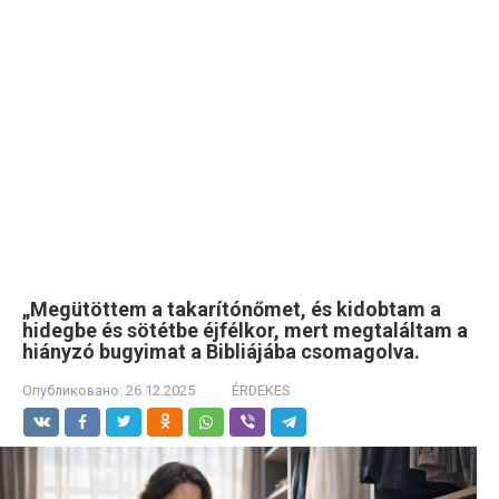
„Megütöttem a takarítónőmet, és kidobtam a
hidegbe és sötétbe éjfélkor, mert megtaláltam a
hiányzó bugyimat a Bibliájába csomagolva.
Опубликовано:
26.12.2025
ÉRDEKES