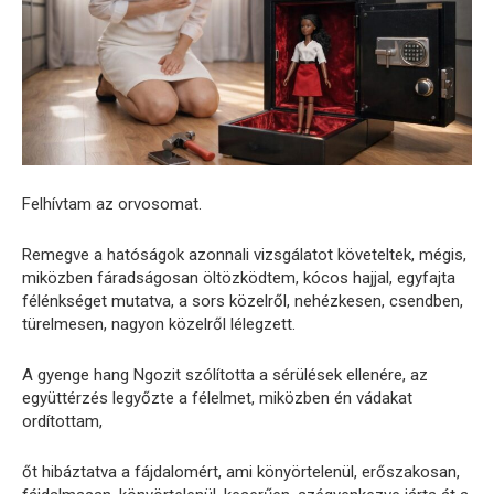
Felhívtam az orvosomat.
Remegve a hatóságok azonnali vizsgálatot követeltek, mégis,
miközben fáradságosan öltözködtem, kócos hajjal, egyfajta
félénkséget mutatva, a sors közelről, nehézkesen, csendben,
türelmesen, nagyon közelről lélegzett.
A gyenge hang Ngozit szólította a sérülések ellenére, az
együttérzés legyőzte a félelmet, miközben én vádakat
ordítottam,
őt hibáztatva a fájdalomért, ami könyörtelenül, erőszakosan,