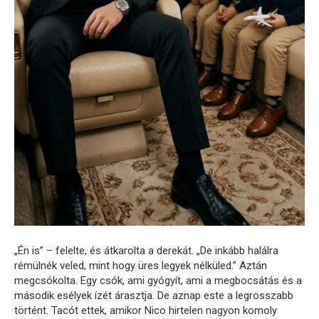
„Én is” – felelte, és átkarolta a derekát. „De inkább halálra
rémülnék veled, mint hogy üres legyek nélküled.” Aztán
megcsókolta. Egy csók, ami gyógyít, ami a megbocsátás és a
második esélyek ízét árasztja. De aznap este a legrosszabb
történt. Tacót ettek, amikor Nico hirtelen nagyon komoly