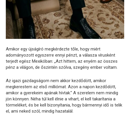
Amikor egy újságíró megkérdezte tőle, hogy miért
adományozott egyszerre ennyi pénzt, a válasza vírusként
terjedt egész Mexikóban: „Azt hittem, az enyém az összes
pénz a világon, de őszintén szólva, szegény ember voltam.
Az igazi gazdagságom nem akkor kezdődött, amikor
megkerestem az első milliómat. Azon a napon kezdődött,
amikor a gyerekeim apának hívtak.” A szerelem nem mindig
jön könnyen. Néha túl kell élnie a vihart, el kell takarítania a
törmeléket, és be kell bizonyítania, hogy bármennyi idő is telik
el, ami neked szól, mindig hazatalál.