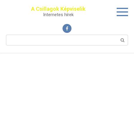
Перейти
A Csillagok Képviselik
к
Internetes hírek
контенту
Поиск: