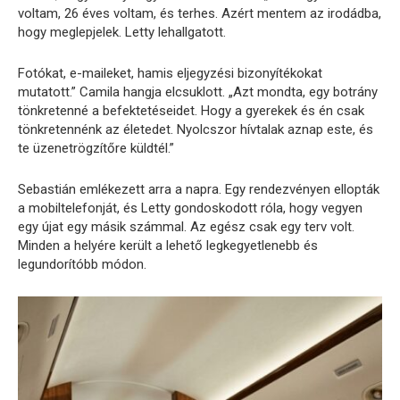
voltam, 26 éves voltam, és terhes. Azért mentem az irodádba,
hogy meglepjelek. Letty lehallgatott.
Fotókat, e-maileket, hamis eljegyzési bizonyítékokat
mutatott.” Camila hangja elcsuklott. „Azt mondta, egy botrány
tönkretenné a befektetéseidet. Hogy a gyerekek és én csak
tönkretennénk az életedet. Nyolcszor hívtalak aznap este, és
te üzenetrögzítőre küldtél.”
Sebastián emlékezett arra a napra. Egy rendezvényen ellopták
a mobiltelefonját, és Letty gondoskodott róla, hogy vegyen
egy újat egy másik számmal. Az egész csak egy terv volt.
Minden a helyére került a lehető legkegyetlenebb és
legundorítóbb módon.