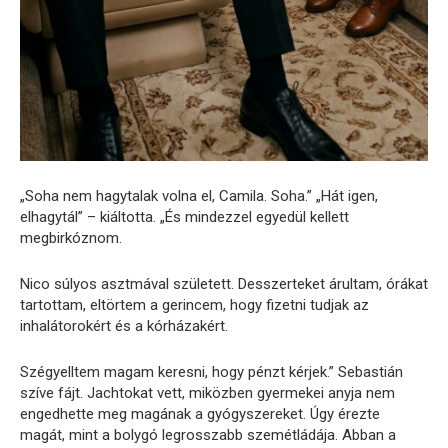
„Soha nem hagytalak volna el, Camila. Soha.” „Hát igen,
elhagytál” – kiáltotta. „És mindezzel egyedül kellett
megbirkóznom.
Nico súlyos asztmával született. Desszerteket árultam, órákat
tartottam, eltörtem a gerincem, hogy fizetni tudjak az
inhalátorokért és a kórházakért.
Szégyelltem magam keresni, hogy pénzt kérjek.” Sebastián
szíve fájt. Jachtokat vett, miközben gyermekei anyja nem
engedhette meg magának a gyógyszereket. Úgy érezte
magát, mint a bolygó legrosszabb szemétládája. Abban a