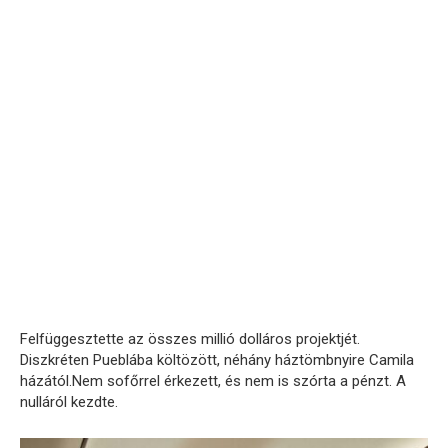
Felfüggesztette az összes millió dolláros projektjét.
Diszkréten Pueblába költözött, néhány háztömbnyire Camila
házától.Nem sofőrrel érkezett, és nem is szórta a pénzt. A
nulláról kezdte.