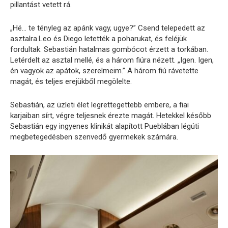
pillantást vetett rá.
„Hé… te tényleg az apánk vagy, ugye?” Csend telepedett az
asztalra.Leo és Diego letették a poharukat, és feléjük
fordultak. Sebastián hatalmas gombócot érzett a torkában.
Letérdelt az asztal mellé, és a három fiúra nézett. „Igen. Igen,
én vagyok az apátok, szerelmeim.” A három fiú rávetette
magát, és teljes erejükből megölelte.
Sebastián, az üzleti élet legrettegettebb embere, a fiai
karjaiban sírt, végre teljesnek érezte magát. Hetekkel később
Sebastián egy ingyenes klinikát alapított Pueblában légúti
megbetegedésben szenvedő gyermekek számára.