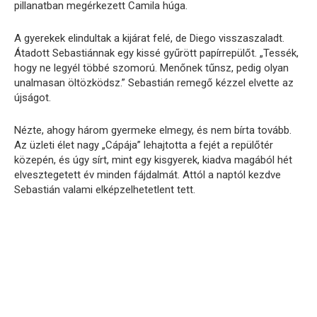
pillanatban megérkezett Camila húga.
A gyerekek elindultak a kijárat felé, de Diego visszaszaladt.
Átadott Sebastiánnak egy kissé gyűrött papírrepülőt. „Tessék,
hogy ne legyél többé szomorú. Menőnek tűnsz, pedig olyan
unalmasan öltözködsz.” Sebastián remegő kézzel elvette az
újságot.
Nézte, ahogy három gyermeke elmegy, és nem bírta tovább.
Az üzleti élet nagy „Cápája” lehajtotta a fejét a repülőtér
közepén, és úgy sírt, mint egy kisgyerek, kiadva magából hét
elvesztegetett év minden fájdalmát. Attól a naptól kezdve
Sebastián valami elképzelhetetlent tett.