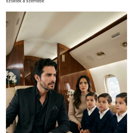
szöktek a szemébe.