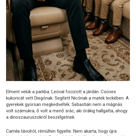
Elment velük a parkba. Leóval focizott a járdán. Csöves
kukoricát vett Diegónak. Segített Nicónak a matek leckében. A
gyerekek gyorsan megkedvelték. Sebastián nem a mágnás
volt számukra; ő volt a menő srác, aki órákig hallgatta, ahogy
a dinoszauruszokról beszélgetnek.
Camila távolról, rémülten figyelte. Nem akarta, hogy újra