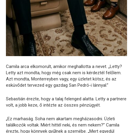
Camila arca elkomorult, amikor meghallotta a nevet. „Letty?
Letty azt mondta, hogy még csak nem is kérdeztél felőlem.
Azt mondta, Monterreyben vagy, egy üzletet kötsz, és az
esküvődet tervezed egy gazdag San Pedró-i lánnyal.”
Sebastián érezte, hogy a talaj felenged alatta. Letty a partnere
volt, a jobb keze, ő intézte az összes pénzügyét.
„Ez marhaság. Soha nem akartam megházasodni. Üzleti
találkozók voltak. Miért hittél neki, és nem nekem?” Camila
érezte, hogy könnyek gyűlnek a szemébe. „Mert egyedül