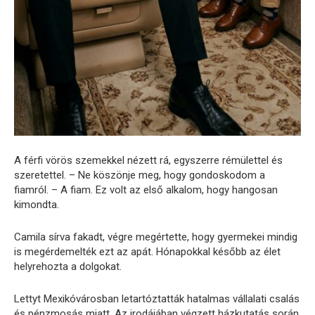
A férfi vörös szemekkel nézett rá, egyszerre rémülettel és
szeretettel. – Ne köszönje meg, hogy gondoskodom a
fiamról. – A fiam. Ez volt az első alkalom, hogy hangosan
kimondta.
Camila sírva fakadt, végre megértette, hogy gyermekei mindig
is megérdemelték ezt az apát. Hónapokkal később az élet
helyrehozta a dolgokat.
Lettyt Mexikóvárosban letartóztatták hatalmas vállalati csalás
és pénzmosás miatt. Az irodájában végzett házkutatás során