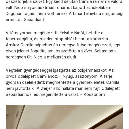
összetörjék a szívét. Egy kedd délután Camila rémálma valóra
vált. Nico súlyos asztmás rohamot kapott az iskolában.
Dugóban ragadt, nem volt térerő. A tanár felhívta a sürgősségi
értesítőt: Sebastiánt.
Villámgyorsan megérkezett. Felvitte Nicót, betette a
teherautójába, és minden stoptáblát bejárt a kórházba.
Amikor Camila sápadtan és remegve futva megérkezett, egy
olyan jelenet fogadta, ami összetörte a szívét. Sebastián a
hordágyon ült, Nico a mellkasán aludt.
Végtelen gyengédséggel igazgatta az oxigénmaszkot. Az
orvos odalépett Camilához. – Nyugi, asszonyom. A férje
gyorsan cselekedett; megmentette a gyermek életét. Camila
nem javította ki. A „férje” szó hallata már nem fájt. Odalépett
Sebastiánhoz, és megérintette a vállát. – Köszönöm.