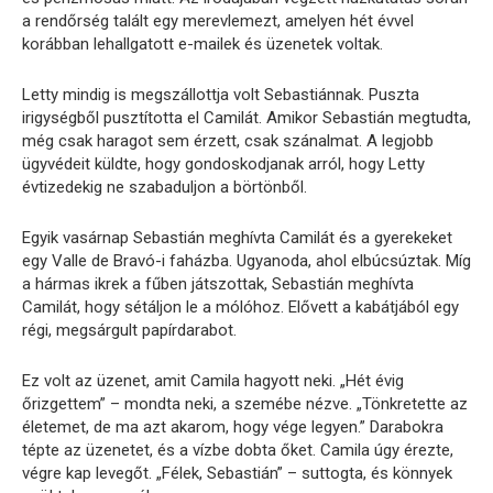
a rendőrség talált egy merevlemezt, amelyen hét évvel
korábban lehallgatott e-mailek és üzenetek voltak.
Letty mindig is megszállottja volt Sebastiánnak. Puszta
irigységből pusztította el Camilát. Amikor Sebastián megtudta,
még csak haragot sem érzett, csak szánalmat. A legjobb
ügyvédeit küldte, hogy gondoskodjanak arról, hogy Letty
évtizedekig ne szabaduljon a börtönből.
Egyik vasárnap Sebastián meghívta Camilát és a gyerekeket
egy Valle de Bravó-i faházba. Ugyanoda, ahol elbúcsúztak. Míg
a hármas ikrek a fűben játszottak, Sebastián meghívta
Camilát, hogy sétáljon le a mólóhoz. Elővett a kabátjából egy
régi, megsárgult papírdarabot.
Ez volt az üzenet, amit Camila hagyott neki. „Hét évig
őrizgettem” – mondta neki, a szemébe nézve. „Tönkretette az
életemet, de ma azt akarom, hogy vége legyen.” Darabokra
tépte az üzenetet, és a vízbe dobta őket. Camila úgy érezte,
végre kap levegőt. „Félek, Sebastián” – suttogta, és könnyek