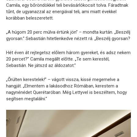
Camila, egy bőröndökkel teli bevásárlókocsit tolva. Fáradtnak
tűnt, de ugyanazzal az energiával teli, ami miatt évekkel
korábban beleszeretett.
„A húgom 20 perc múlva értünk jön” – mondta kurtán. „Beszélj
gyorsan.” Sebastián hitetlenkedve nézett rá. „Beszélj gyorsan?
Hét éven át rejtegetsz előlem három gyereket, és adsz nekem
20 percet?” Camila megállt előtte. „Te sem kerestél,
Sebastián. Ne játszd az áldozatot.”
„Őrülten kerestelek!” – vágott vissza, kissé megemelve a
hangját. „Elmentem a lakásodhoz Rómában, kerestem a
nagynénédet Querétaróban. Még Lettyvel is beszéltem, hogy
segítsen megtalálni.”