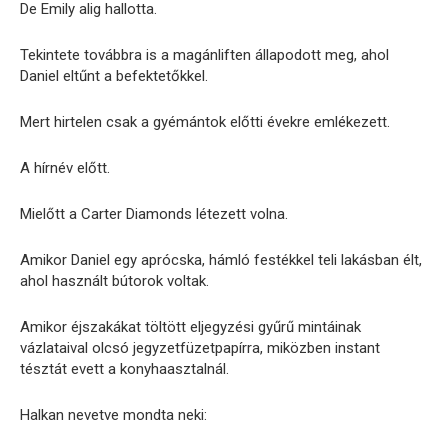
De Emily alig hallotta.
Tekintete továbbra is a magánliften állapodott meg, ahol
Daniel eltűnt a befektetőkkel.
Mert hirtelen csak a gyémántok előtti évekre emlékezett.
A hírnév előtt.
Mielőtt a Carter Diamonds létezett volna.
Amikor Daniel egy aprócska, hámló festékkel teli lakásban élt,
ahol használt bútorok voltak.
Amikor éjszakákat töltött eljegyzési gyűrű mintáinak
vázlataival olcsó jegyzetfüzetpapírra, miközben instant
tésztát evett a konyhaasztalnál.
Halkan nevetve mondta neki: