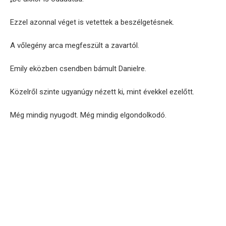
Ezzel azonnal véget is vetettek a beszélgetésnek.
A vőlegény arca megfeszült a zavartól.
Emily eközben csendben bámult Danielre.
Közelről szinte ugyanúgy nézett ki, mint évekkel ezelőtt.
Még mindig nyugodt. Még mindig elgondolkodó.