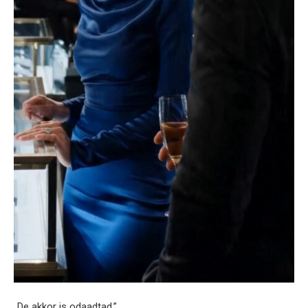
„De akkor is odaadtad.”