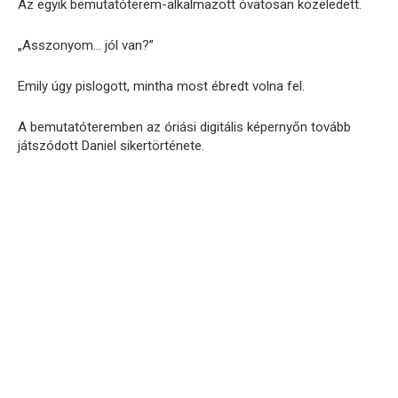
Az egyik bemutatóterem-alkalmazott óvatosan közeledett.
„Asszonyom… jól van?”
Emily úgy pislogott, mintha most ébredt volna fel.
A bemutatóteremben az óriási digitális képernyőn tovább
játszódott Daniel sikertörténete.