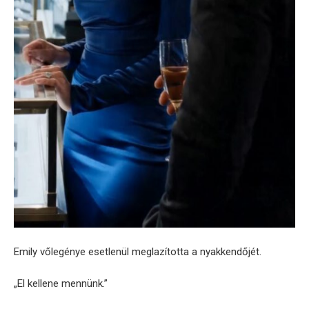
Emily vőlegénye esetlenül meglazította a nyakkendőjét.
„El kellene mennünk.”