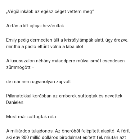
„Végül inkább az egész céget vettem meg.”
Aztán a lift ajtajai bezárultak.
Emily pedig dermedten állt a kristálylámpák alatt, úgy érezve,
mintha a padló eltűnt volna a lába alól.
A luxusszalon néhány másodperc múlva ismét csendesen
zümmögött –
de már nem ugyanolyan zaj volt.
Pillanatokkal korábban az emberek suttogtak és nevettek
Danielen.
Most már suttogtak róla.
A milliárdos tulajdonos. Az önerőből felépített alapító. A férfi,
aki egy 800 millió dolláros birodalmat épített fel, miután azt