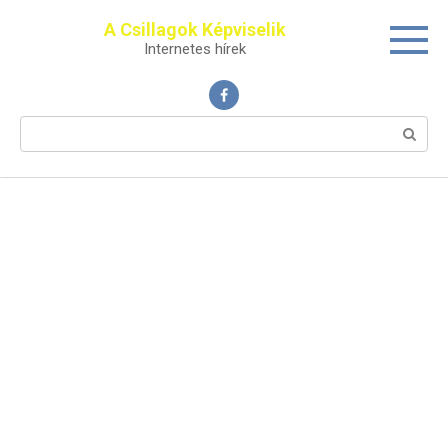
Перейти
A Csillagok Képviselik
к
Internetes hírek
контенту
Поиск: