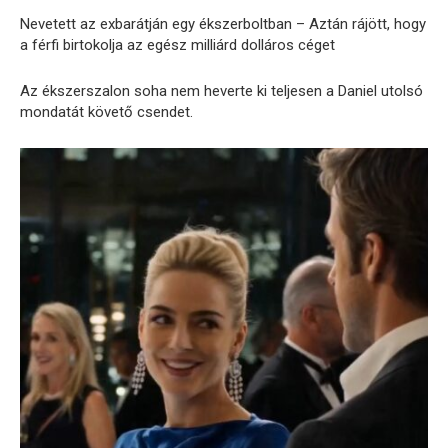
Nevetett az exbarátján egy ékszerboltban – Aztán rájött, hogy
a férfi birtokolja az egész milliárd dolláros céget
Az ékszerszalon soha nem heverte ki teljesen a Daniel utolsó
mondatát követő csendet.