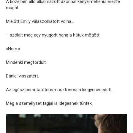
A közelben álló alkalmazott azonnal kényelmetlenül érezte
magát.
Mielőtt Emily válaszolhatott volna…
– szólalt meg egy nyugodt hang a hátuk mögött.
«Nem.»
Mindenki megfordult.
Dániel visszatért.
Az egész bemutatóterem ösztönösen kiegyenesedett.
Még a személyzet tagjai is idegesnek tűntek.