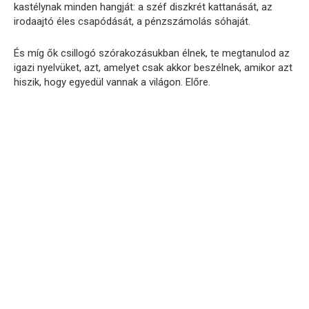
kastélynak minden hangját: a széf diszkrét kattanását, az
irodaajtó éles csapódását, a pénzszámolás sóhaját.
És míg ők csillogó szórakozásukban élnek, te megtanulod az
igazi nyelvüket, azt, amelyet csak akkor beszélnek, amikor azt
hiszik, hogy egyedül vannak a világon. Előre.