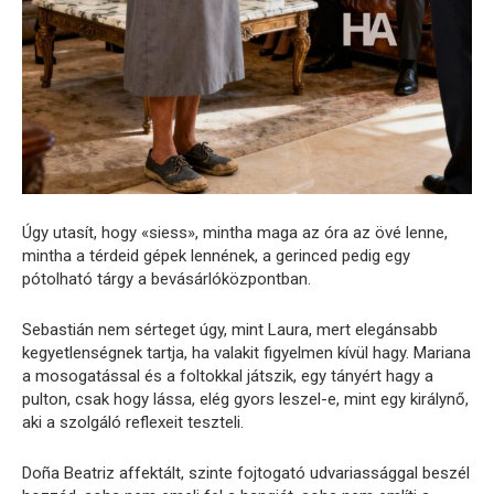
Úgy utasít, hogy «siess», mintha maga az óra az övé lenne,
mintha a térdeid gépek lennének, a gerinced pedig egy
pótolható tárgy a bevásárlóközpontban.
Sebastián nem sérteget úgy, mint Laura, mert elegánsabb
kegyetlenségnek tartja, ha valakit figyelmen kívül hagy. Mariana
a mosogatással és a foltokkal játszik, egy tányért hagy a
pulton, csak hogy lássa, elég gyors leszel-e, mint egy királynő,
aki a szolgáló reflexeit teszteli.
Doña Beatriz affektált, szinte fojtogató udvariassággal beszél