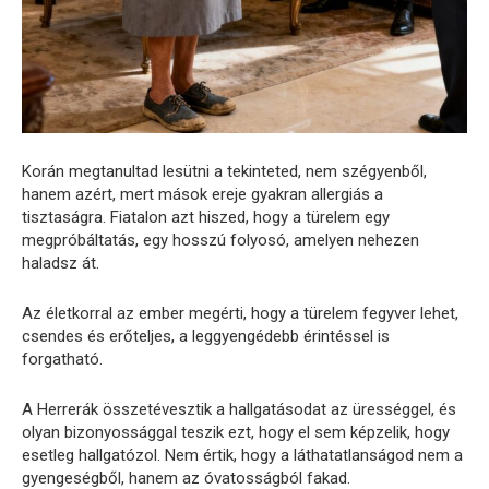
Korán megtanultad lesütni a tekinteted, nem szégyenből,
hanem azért, mert mások ereje gyakran allergiás a
tisztaságra. Fiatalon azt hiszed, hogy a türelem egy
megpróbáltatás, egy hosszú folyosó, amelyen nehezen
haladsz át.
Az életkorral az ember megérti, hogy a türelem fegyver lehet,
csendes és erőteljes, a leggyengédebb érintéssel is
forgatható.
A Herrerák összetévesztik a hallgatásodat az ürességgel, és
olyan bizonyossággal teszik ezt, hogy el sem képzelik, hogy
esetleg hallgatózol. Nem értik, hogy a láthatatlanságod nem a
gyengeségből, hanem az óvatosságból fakad.