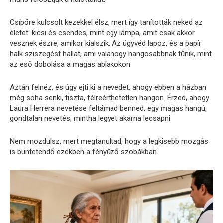
Csípőre kulcsolt kezekkel élsz, mert így tanították neked az
életet: kicsi és csendes, mint egy lámpa, amit csak akkor
vesznek észre, amikor kialszik. Az ügyvéd lapoz, és a papír
halk sziszegést hallat, ami valahogy hangosabbnak tűnik, mint
az eső dobolása a magas ablakokon.
Aztán felnéz, és úgy ejti ki a nevedet, ahogy ebben a házban
még soha senki, tiszta, félreérthetetlen hangon. Érzed, ahogy
Laura Herrera nevetése feltámad benned, egy magas hangú,
gondtalan nevetés, mintha legyet akarna lecsapni.
Nem mozdulsz, mert megtanultad, hogy a legkisebb mozgás
is büntetendő ezekben a fényűző szobákban.