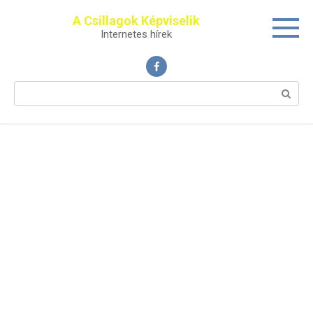
Перейти
A Csillagok Képviselik
к
Internetes hírek
контенту
Поиск: