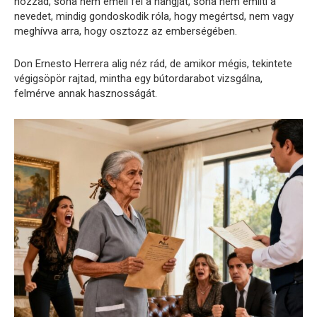
hozzád, soha nem emeli fel a hangját, soha nem említi a
nevedet, mindig gondoskodik róla, hogy megértsd, nem vagy
meghívva arra, hogy osztozz az emberségében.
Don Ernesto Herrera alig néz rád, de amikor mégis, tekintete
végigsöpör rajtad, mintha egy bútordarabot vizsgálna,
felmérve annak hasznosságát.