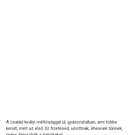
A család királyi méltósággal ül, gyászruhában, ami többe
került, mint az első tíz fizetésed, unottnak, éhesnek tűnnek,
máris felosztják a halottakat.