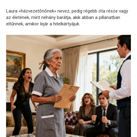
Laura «házvezetőnőnek» nevez, pedig régebb óta része vagy
az életének, mint néhány barátja, akik abban a pillanatban
eltűnnek, amikor lejár a hitelkártyájuk.