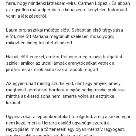
falra, hogy mindenki láthassa: «Mrs. Carmen López.» És abban
az egyetlen másodpercben a kúria végre kénytelen tudomást
venni a létezésedről.
Laura orrplasztikai műtétje előtt, Sebastián első tárgyalása
előtt, mielőtt Mariana megtanult szélesen mosolyogni,
miközben hideg tekintettel nézett.
Hajnal előtt érkezel, amikor Polanco még mindig hallgatást
színlel, amikor az utcai lámpák aranytócsákat vetnek a
járdára, és az őrök ásítoznak a rácsok mögött.
Az egyenruhád mindig szürke volt, mint egy árnyék, amely
megtanult gombokat hordani, a cipőd pedig mindig praktikus,
mintha az életed soha nem ismerte volna az esztétika
luxusát.
Ugyanazokat a lépcsőkorlátokat törölgeted, amíg a kezed égni
nem kezd, mert a Herrera család ugyanúgy szereti a
ragyogását, mint a történeteit: egy olyan intenzív ragyogást,
amely elvakít mindenkit, aki túl közelről nézi.