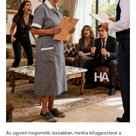
Az ügyvéd megismétli, lassabban, mintha kifüggesztené a