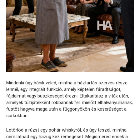
Mindenki úgy bánik veled, mintha a háztartás szerves része
lennél, egy integrált funkció, amely képtelen fáradtságot,
fájdalmat vagy büszkeséget érezni. Eltakarítasz a viták után,
amelyek tűzijátékként robbannak fel, mielőtt elhalványulnának,
füstöt hagyva maga után a függönyökön és keserűséget a
sarkokban.
Letörlöd a rúzst egy pohár whiskyről, és úgy teszel, mintha
nem látnád egy hazug kéz remegését. Megismered ennek a