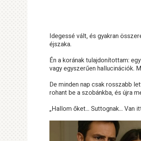
Idegessé vált, és gyakran összer
éjszaka.
Én a korának tulajdonítottam: egy
vagy egyszerűen hallucinációk. M
De minden nap csak rosszabb lett.
rohant be a szobánkba, és újra m
„Hallom őket… Suttognak… Van itt