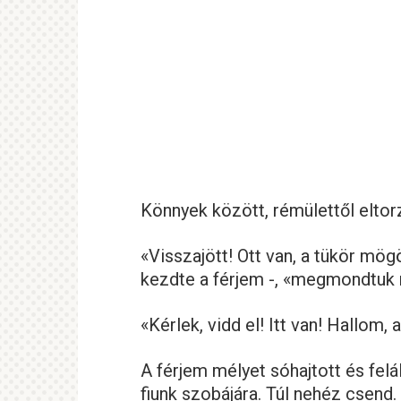
Könnyek között, rémülettől eltorzu
«Visszajött! Ott van, a tükör mö
kezdte a férjem -, «megmondtuk
«Kérlek, vidd el! Itt van! Hallom, 
A férjem mélyet sóhajtott és fel
fiunk szobájára. Túl nehéz csend