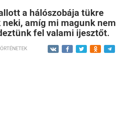
allott a hálószobája tükre
k neki, amíg mi magunk nem
eztünk fel valami ijesztőt.
ÖRTÉNETEK