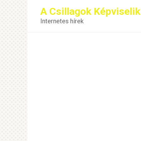
Перейти
A Csillagok Képviselik
к
контенту
Internetes hírek