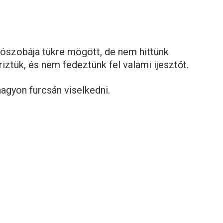
álószobája tükre mögött, de nem hittünk
ztük, és nem fedeztünk fel valami ijesztőt.
agyon furcsán viselkedni.