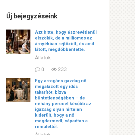
Új bejegyzéseink
Azt hitte, hogy észrevétlenül
elszökik, de a milliomos az
árnyékban rejtőzött, és amit
látott, megdöbbentette.
Állatok
0
233
Egy arrogáns gazdag nő
megalázott egy idős
takarítót, bízva
büntetlenségében – de
néhány perccel később az
igazság olyan hirtelen
kiderült, hogy a nő
megdermedt, sápadtan a
rémülettől.
Állatok