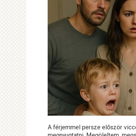
A férjemmel persze először vicc
megnyugtatni. Megöleltem, megs