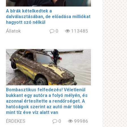
A bírák kételkedtek a
dalválasztásában, de előadása milliókat
hagyott szó nélkül
Állatok
0
113485
Bombasztikus felfedezés! Véletlenül
bukkant egy autóra a folyó mélyén, és
azonnal értesítette a rendőrséget. A
hatóságok szerint az autó már több
mint tíz éve víz alatt van
ÉRDEKES
0
99986