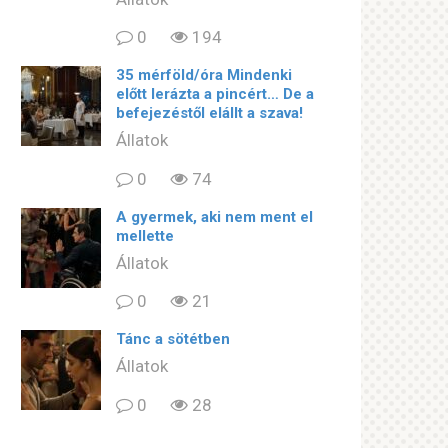
0
194
35 mérföld/óra Mindenki
előtt lerázta a pincért… De a
befejezéstől elállt a szava!
Állatok
0
74
A gyermek, aki nem ment el
mellette
Állatok
0
21
Tánc a sötétben
Állatok
0
28