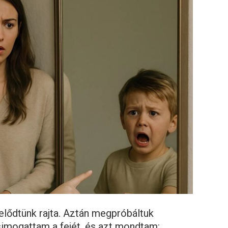
elődtünk rajta. Aztán megpróbáltuk
imogattam a fejét, és azt mondtam: