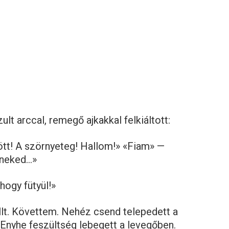
lt arccal, remegő ajkakkal felkiáltott:
gött! A szörnyeteg! Hallom!» «Fiam» —
 neked…»
ahogy fütyül!»
állt. Követtem. Nehéz csend telepedett a
. Enyhe feszültség lebegett a levegőben.