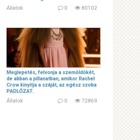
Állatok
0
80102
Meglepetés, felvonja a szemöldökét,
de abban a pillanatban, amikor Rachel
Crow kinyitja a száját, az egész szoba
PADLÓZAT.
Állatok
0
72869