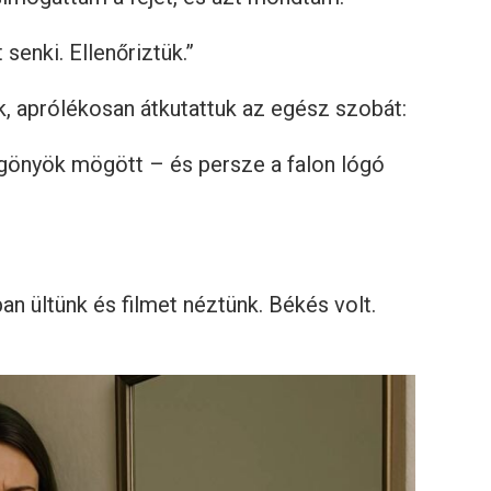
senki. Ellenőriztük.”
, aprólékosan átkutattuk az egész szobát:
üggönyök mögött – és persze a falon lógó
an ültünk és filmet néztünk. Békés volt.