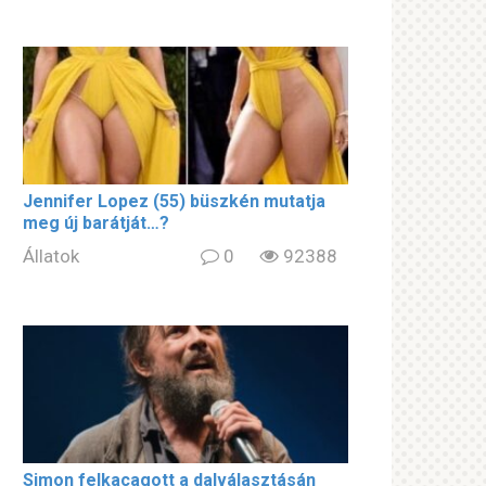
Jennifer Lopez (55) büszkén mutatja
meg új barátját…?
Állatok
0
92388
Simon felkacagott a dalválasztásán