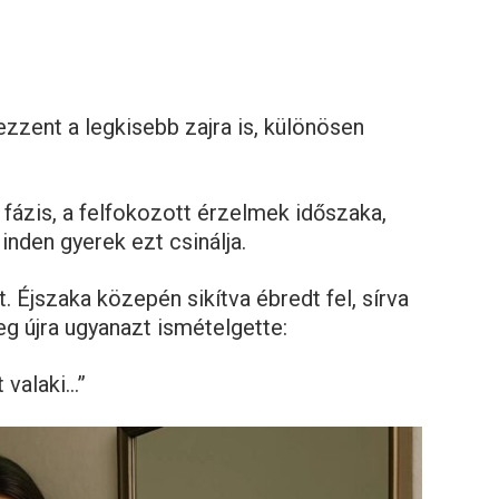
ezzent a legkisebb zajra is, különösen
 fázis, a felfokozott érzelmek időszaka,
inden gyerek ezt csinálja.
 Éjszaka közepén sikítva ébredt fel, sírva
eg újra ugyanazt ismételgette:
 valaki…”