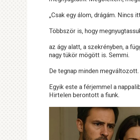
„Csak egy álom, drágám. Nincs itt 
Többször is, hogy megnyugtassuk
az ágy alatt, a szekrényben, a f
nagy tükör mögött is. Semmi.
De tegnap minden megváltozott.
Egyik este a férjemmel a nappalib
Hirtelen berontott a fiunk.