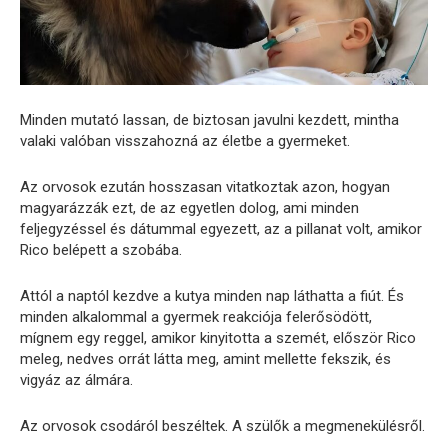
Minden mutató lassan, de biztosan javulni kezdett, mintha
valaki valóban visszahozná az életbe a gyermeket.
Az orvosok ezután hosszasan vitatkoztak azon, hogyan
magyarázzák ezt, de az egyetlen dolog, ami minden
feljegyzéssel és dátummal egyezett, az a pillanat volt, amikor
Rico belépett a szobába.
Attól a naptól kezdve a kutya minden nap láthatta a fiút. És
minden alkalommal a gyermek reakciója felerősödött,
mígnem egy reggel, amikor kinyitotta a szemét, először Rico
meleg, nedves orrát látta meg, amint mellette fekszik, és
vigyáz az álmára.
Az orvosok csodáról beszéltek. A szülők a megmenekülésről.