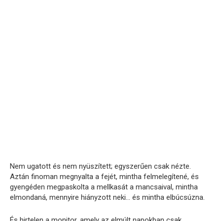
Nem ugatott és nem nyüszített; egyszerűen csak nézte.
Aztán finoman megnyalta a fejét, mintha felmelegítené, és
gyengéden megpaskolta a mellkasát a mancsaival, mintha
elmondaná, mennyire hiányzott neki… és mintha elbúcsúzna.
És hirtelen a monitor, amely az elmúlt napokban csak