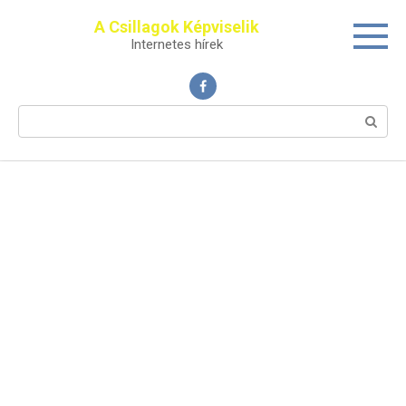
Перейти
A Csillagok Képviselik
к
Internetes hírek
контенту
Поиск: