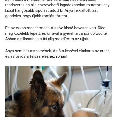
rendszeres és alig észrevehető ingadozásokat mutatott, egy
kicsit hangosabb sípolást adott ki. Anya felkiáltott, azt
gondolva, hogy újabb romlás történt.
De az orvos megdermedt. A szíve kissé hevesen vert. Rico
még közelebb lépett, és orrával a gyerek arcához dörzsölte.
Abban a pillanatban a fiú alig mozdította az ujjait.
Anya nem hitt a szemének; A nő a kezével eltakarta az arcát,
és az orvos a felszereléshez rohant.