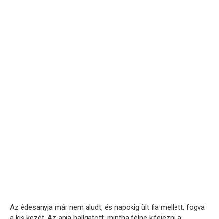
Az édesanyja már nem aludt, és napokig ült fia mellett, fogva
a kis kezét. Az apja hallgatott, mintha félne kifejezni a