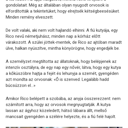
gondolatait. Még az általában olyan nyugodt orvosok is
elfordították a tekintetüket, hogy elrejtsék kétségbeesésüket.
Minden remény elveszett.
De volt valaki, aki nem volt hajlandó elhinni. A fiú kutyája, egy
Rico nevű németjuhász, minden nap a kórház előtt
várakozott. A szülei jöttek-mentek, de Rico az ajtóban maradt
ülve, halkan nyüszítve, mintha könyörögne, hogy engedjék be.
A személyzet megtiltotta az állatoknak, hogy belépjenek az
intenzív osztályra, de egy nap egy nővér, látva, hogy egy kutya
a kőküszöbre hajtja a fejét és lehunyja a szemét, gyengéden
azt mondta az orvosnak: «Ő is szenved. Legalább hadd
búcsúzzon el…»
Amikor Rico belépett a szobába, az anyja összerezzent: nem
számított arra, hogy az orvosok megnyugtatják. A kutya
lassan az ágyhoz közeledett, hátsó lábaira állt, mellső
mancsait gyengéden a szélére helyezte, és a fiú felé hajolt.