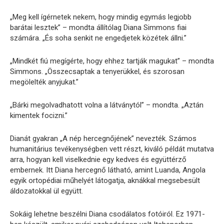
„Meg kell ígérnetek nekem, hogy mindig egymás legjobb
barátai lesztek” – mondta állítólag Diana Simmons fiai
számára. „És soha senkit ne engedjetek közétek állni.”
„Mindkét fiú megígérte, hogy ehhez tartják magukat” – mondta
Simmons. „Összecsaptak a tenyerükkel, és szorosan
megölelték anyjukat.”
„Bárki megolvadhatott volna a látványtól” – mondta. „Aztán
kimentek focizni.”
Dianát gyakran „A nép hercegnőjének” nevezték. Számos
humanitárius tevékenységben vett részt, kiváló példát mutatva
arra, hogyan kell viselkednie egy kedves és együttérző
embernek. Itt Diana hercegnő látható, amint Luanda, Angola
egyik ortopédiai műhelyét látogatja, aknákkal megsebesült
áldozatokkal ül együtt.
Sokáig lehetne beszélni Diana csodálatos fotóiról. Ez 1971-