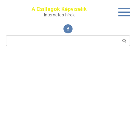
Перейти
A Csillagok Képviselik
к
Internetes hírek
контенту
Поиск: