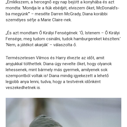
„Emlékszem, a hercegnő egy nap bejött a konyhába és azt
mondta: ‘Mondja le a fiúk ebédjét, elviszem őket, McDonald’s-
ba megyünk’” – mesélte Darren McGrady, Diana korábbi
személyes séfje a Marie Claire-nek.
„És azt mondtam Ő Királyi Fenségének: ‘Ó, Istenem – Ő Királyi
Fensége, meg tudom csinálni, tudok hamburgereket készíteni.’
‘Nem, a játékot akarják’ – válaszolta ő.
Természetesen Vilmos és Harry élvezte az időt, amit
anyjukkal tölthettek. Diana úgy nevelte őket, hogy olyanok
lehessenek, mint bármely más gyermek, amilyenek sok
szempontból voltak is! Diana mindig igyekezett a lehető
legjobb anya lenni, tudva, hogy a testvérek időnként
veszekedhetnek is.