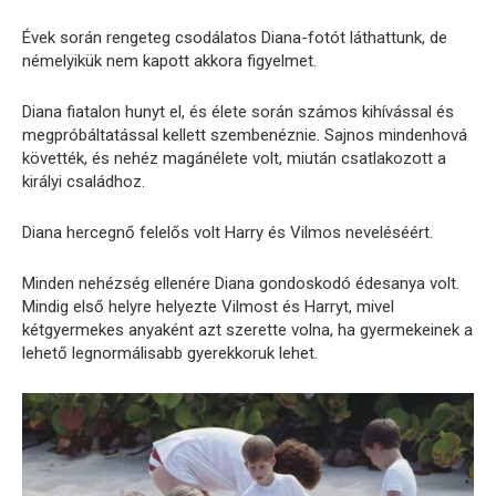
Évek során rengeteg csodálatos Diana-fotót láthattunk, de
némelyikük nem kapott akkora figyelmet.
Diana fiatalon hunyt el, és élete során számos kihívással és
megpróbáltatással kellett szembenéznie. Sajnos mindenhová
követték, és nehéz magánélete volt, miután csatlakozott a
királyi családhoz.
Diana hercegnő felelős volt Harry és Vilmos neveléséért.
Minden nehézség ellenére Diana gondoskodó édesanya volt.
Mindig első helyre helyezte Vilmost és Harryt, mivel
kétgyermekes anyaként azt szerette volna, ha gyermekeinek a
lehető legnormálisabb gyerekkoruk lehet.