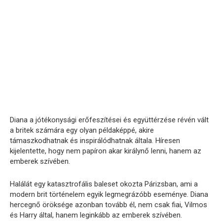
Diana a jótékonysági erőfeszítései és együttérzése révén vált
a britek számára egy olyan példaképpé, akire
támaszkodhatnak és inspirálódhatnak általa. Híresen
kijelentette, hogy nem papíron akar királynő lenni, hanem az
emberek szívében.
Halálát egy katasztrofális baleset okozta Párizsban, ami a
modern brit történelem egyik legmegrázóbb eseménye. Diana
hercegnő öröksége azonban tovább él, nem csak fiai, Vilmos
és Harry által, hanem leginkább az emberek szívében.