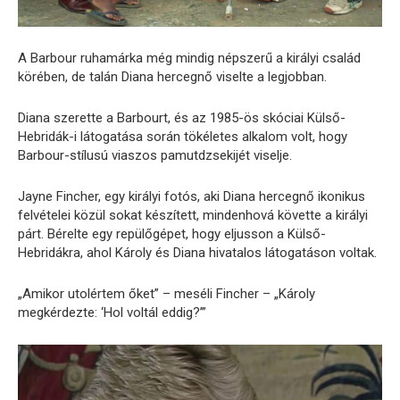
A Barbour ruhamárka még mindig népszerű a királyi család
körében, de talán Diana hercegnő viselte a legjobban.
Diana szerette a Barbourt, és az 1985-ös skóciai Külső-
Hebridák-i látogatása során tökéletes alkalom volt, hogy
Barbour-stílusú viaszos pamutdzsekijét viselje.
Jayne Fincher, egy királyi fotós, aki Diana hercegnő ikonikus
felvételei közül sokat készített, mindenhová követte a királyi
párt. Bérelte egy repülőgépet, hogy eljusson a Külső-
Hebridákra, ahol Károly és Diana hivatalos látogatáson voltak.
„Amikor utolértem őket” – meséli Fincher – „Károly
megkérdezte: ‘Hol voltál eddig?’”