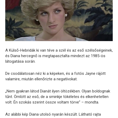
A Külső-Hebridák ki van téve a szél és az eső szélsőségeinek,
és Diana hercegnő is megtapasztalta mindezt az 1985-ös
látogatása során.
De csodálatosan néz ki a képeken, és a fotós Jayne rájött
valamire, miután ellenőrizte a negatívokat.
„Nem gyakran látod Dianát ilyen öltözékben. Olyan boldognak
tűnt. Ömlött az eső, de a sminkje tökéletes és elkenhetetlen
volt. Én szokás szerint össze voltam törve” – mondta.
Az alábbi kép Diana utolsó nyarán készült. Látható rajta