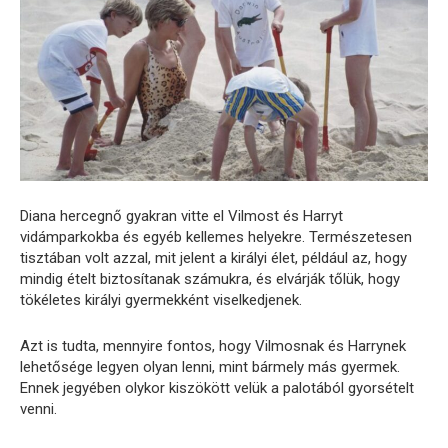
Diana hercegnő gyakran vitte el Vilmost és Harryt
vidámparkokba és egyéb kellemes helyekre. Természetesen
tisztában volt azzal, mit jelent a királyi élet, például az, hogy
mindig ételt biztosítanak számukra, és elvárják tőlük, hogy
tökéletes királyi gyermekként viselkedjenek.
Azt is tudta, mennyire fontos, hogy Vilmosnak és Harrynek
lehetősége legyen olyan lenni, mint bármely más gyermek.
Ennek jegyében olykor kiszökött velük a palotából gyorsételt
venni.