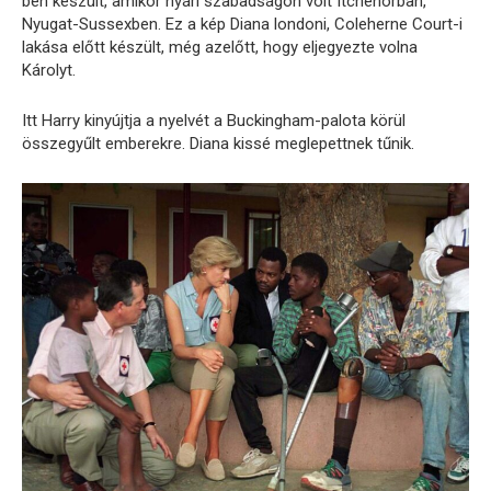
ben készült, amikor nyári szabadságon volt Itchenorban,
Nyugat-Sussexben. Ez a kép Diana londoni, Coleherne Court-i
lakása előtt készült, még azelőtt, hogy eljegyezte volna
Károlyt.
Itt Harry kinyújtja a nyelvét a Buckingham-palota körül
összegyűlt emberekre. Diana kissé meglepettnek tűnik.