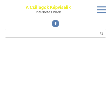
Перейти
A Csillagok Képviselik
к
Internetes hírek
контенту
Поиск: