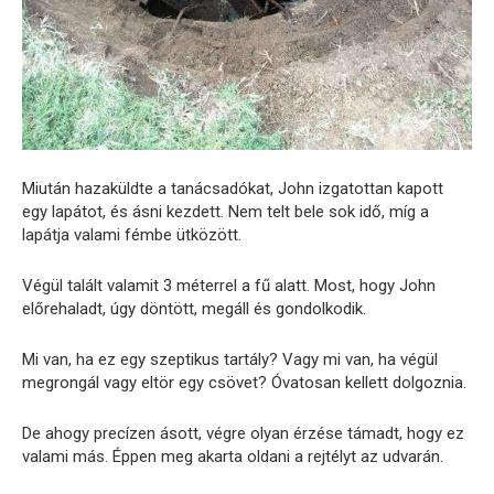
Miután hazaküldte a tanácsadókat, John izgatottan kapott
egy lapátot, és ásni kezdett. Nem telt bele sok idő, míg a
lapátja valami fémbe ütközött.
Végül talált valamit 3 méterrel a fű alatt. Most, hogy John
előrehaladt, úgy döntött, megáll és gondolkodik.
Mi van, ha ez egy szeptikus tartály? Vagy mi van, ha végül
megrongál vagy eltör egy csövet? Óvatosan kellett dolgoznia.
De ahogy precízen ásott, végre olyan érzése támadt, hogy ez
valami más. Éppen meg akarta oldani a rejtélyt az udvarán.