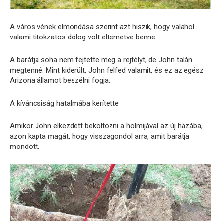
A város vének elmondása szerint azt hiszik, hogy valahol
valami titokzatos dolog volt eltemetve benne.
A barátja soha nem fejtette meg a rejtélyt, de John talán
megtenné. Mint kiderült, John felfed valamit, és ez az egész
Arizona államot beszélni fogja.
A kíváncsiság hatalmába kerítette
Amikor John elkezdett beköltözni a holmijával az új házába,
azon kapta magát, hogy visszagondol arra, amit barátja
mondott.