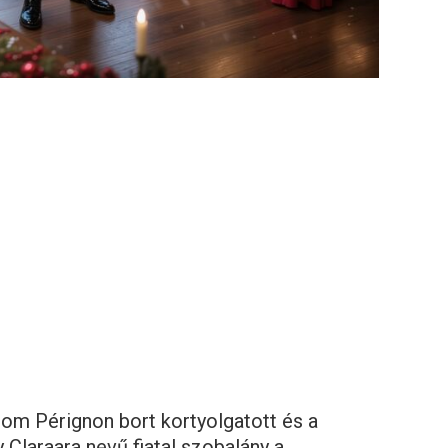
Dom Pérignon bort kortyolgatott és a
 Claraara nevű fiatal szobalány a