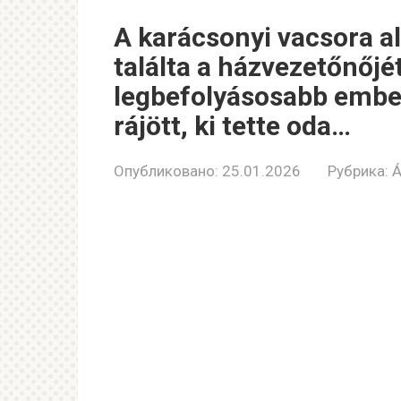
A karácsonyi vacsora a
találta a házvezetőnőjé
legbefolyásosabb ember
rájött, ki tette oda…
Опубликовано:
25.01.2026
Рубрика:
Á