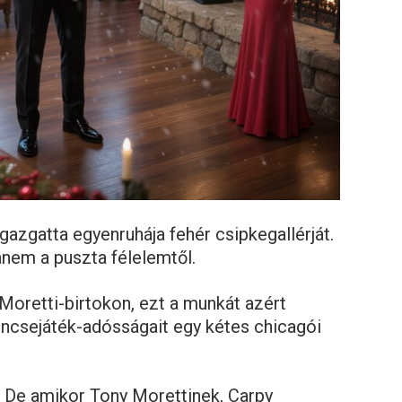
gazgatta egyenruhája fehér csipkegallérját.
nem a puszta félelemtől.
Moretti-birtokon, ezt a munkát azért
rencsejáték-adósságait egy kétes chicagói
. De amikor Tony Morettinek, Carpy