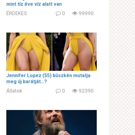
mint tíz éve víz alatt van
ÉRDEKES
0
99990
Jennifer Lopez (55) büszkén mutatja
meg új barátját…?
Állatok
0
92390