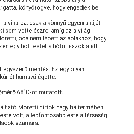
argatta, könyörögve, hogy engedjék be.
i a viharba, csak a könnyű egyenruháját
ki sem vette észre, amíg az alvilág
retti, oda nem lépett az ablakhoz, hogy
zen egy holttestet a hótorlaszok alatt
t egyszerű mentés. Ez egy olyan
kúriát hamuvá égette.
őmérő 68°C-ot mutatott.
lálható Moretti birtok nagy báltermében
este volt, a legfontosabb este a társasági
aládok számára.