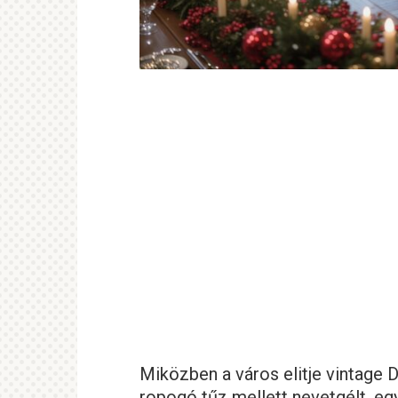
Miközben a város elitje vintage 
ropogó tűz mellett nevetgélt, egy