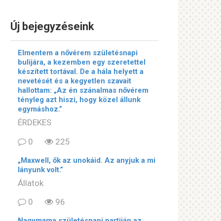
Új bejegyzéseink
Elmentem a nővérem születésnapi
bulijára, a kezemben egy szeretettel
készített tortával. De a hála helyett a
nevetését és a kegyetlen szavait
hallottam: „Az én szánalmas nővérem
tényleg azt hiszi, hogy közel állunk
egymáshoz.”
ÉRDEKES
0
225
„Maxwell, ők az unokáid. Az anyjuk a mi
lányunk volt.”
Állatok
0
96
Nagymama születésnapi partiján az