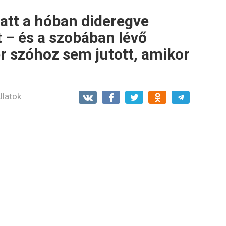
latt a hóban dideregve
t – és a szobában lévő
 szóhoz sem jutott, amikor
llatok