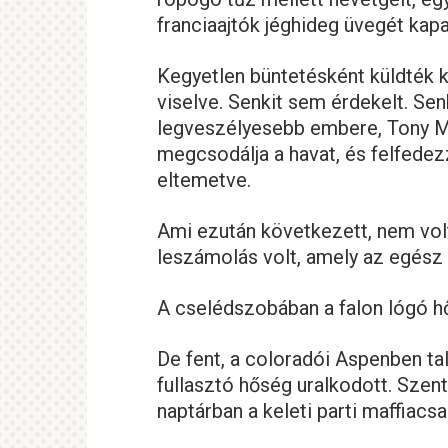
franciaajtók jéghideg üvegét kap
Kegyetlen büntetésként küldték k
viselve. Senkit sem érdekelt. Sen
legveszélyesebb embere, Tony Mo
megcsodálja a havat, és felfedez
eltemetve.
Ami ezután következett, nem vol
leszámolás volt, amely az egész 
A cselédszobában a falon lógó h
De fent, a coloradói Aspenben ta
fullasztó hőség uralkodott. Szent
naptárban a keleti parti maffiacs