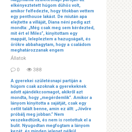
elkényeztetett húgom dühös volt,
amikor felfedezte, hogy titokban vettem
egy penthouse lakást. De miután apa
elejtette a villáját, Diana néni pedig azt
mondta: „Még csak meg sem kérdezted,
mit ért el Miles”, kinyitottam egy
mappát, lelepleztem a hazugságait, és
örökre abbahagytam, hogy a családom
meghatározzanak engem
Állatok
0
388
A gyerekei születésnapi partiján a
húgom csak azoknak a gyerekeknek
adott ajándékcsomagot, akikről azt
mondta, hogy „megérdemlik”. Amikor a
lányom kinyitotta a sajátját, csak egy
cetlit talált benne, amin ez állt: „Jövőre
próbálj meg jobban.” Nem
veszekedtünk, és nem is rontottuk el a
bulit. Nyugodtan megfogtam a lányom
kezét, és minden jelenet nélkül