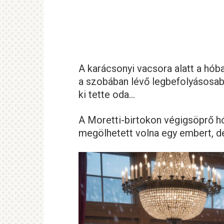
A karácsonyi vacsora alatt a hób
a szobában lévő legbefolyásosab
ki tette oda…
A Moretti-birtokon végigsöprő hóv
megölhetett volna egy embert, de