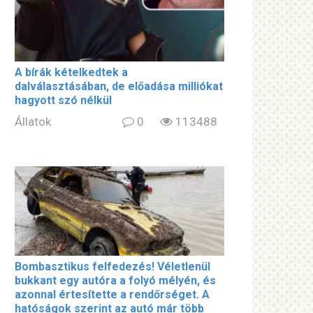
A bírák kételkedtek a
dalválasztásában, de előadása milliókat
hagyott szó nélkül
Állatok
0
113488
Bombasztikus felfedezés! Véletlenül
bukkant egy autóra a folyó mélyén, és
azonnal értesítette a rendőrséget. A
hatóságok szerint az autó már több