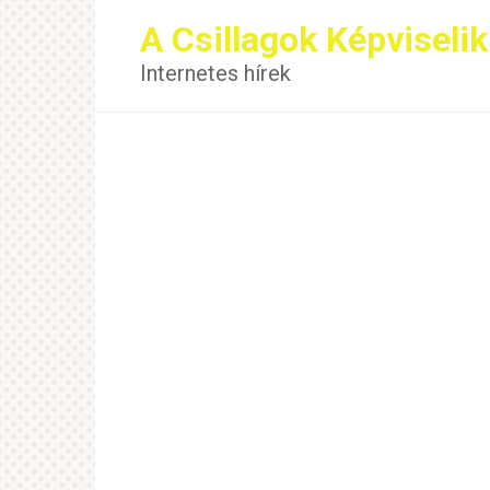
Перейти
A Csillagok Képviselik
к
контенту
Internetes hírek