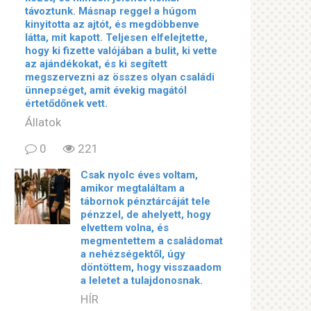
távoztunk. Másnap reggel a húgom
kinyitotta az ajtót, és megdöbbenve
látta, mit kapott. Teljesen elfelejtette,
hogy ki fizette valójában a bulit, ki vette
az ajándékokat, és ki segített
megszervezni az összes olyan családi
ünnepséget, amit évekig magától
értetődőnek vett.
Állatok
0
221
Csak nyolc éves voltam,
amikor megtaláltam a
tábornok pénztárcáját tele
pénzzel, de ahelyett, hogy
elvettem volna, és
megmentettem a családomat
a nehézségektől, úgy
döntöttem, hogy visszaadom
a leletet a tulajdonosnak.
HÍR