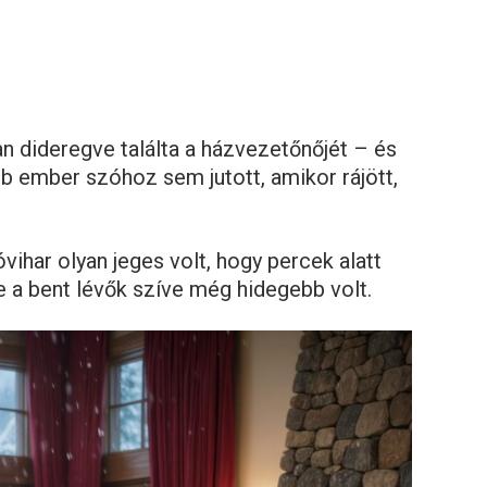
an dideregve találta a házvezetőnőjét – és
b ember szóhoz sem jutott, amikor rájött,
ihar olyan jeges volt, hogy percek alatt
 a bent lévők szíve még hidegebb volt.