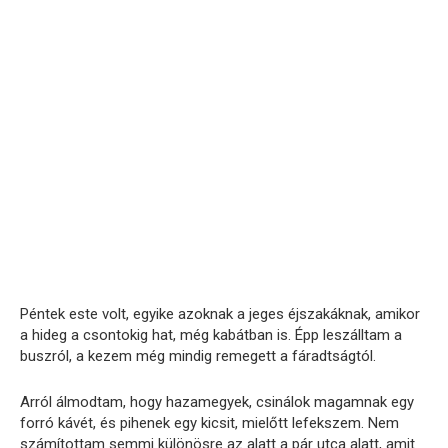
Péntek este volt, egyike azoknak a jeges éjszakáknak, amikor
a hideg a csontokig hat, még kabátban is. Épp leszálltam a
buszról, a kezem még mindig remegett a fáradtságtól.
Arról álmodtam, hogy hazamegyek, csinálok magamnak egy
forró kávét, és pihenek egy kicsit, mielőtt lefekszem. Nem
számítottam semmi különösre az alatt a pár utca alatt, amit