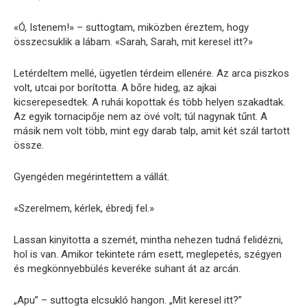
«Ó, Istenem!» – suttogtam, miközben éreztem, hogy
összecsuklik a lábam. «Sarah, Sarah, mit keresel itt?»
Letérdeltem mellé, ügyetlen térdeim ellenére. Az arca piszkos
volt, utcai por borította. A bőre hideg, az ajkai
kicserepesedtek. A ruhái kopottak és több helyen szakadtak.
Az egyik tornacipője nem az övé volt; túl nagynak tűnt. A
másik nem volt több, mint egy darab talp, amit két szál tartott
össze.
Gyengéden megérintettem a vállát.
«Szerelmem, kérlek, ébredj fel.»
Lassan kinyitotta a szemét, mintha nehezen tudná felidézni,
hol is van. Amikor tekintete rám esett, meglepetés, szégyen
és megkönnyebbülés keveréke suhant át az arcán.
„Apu” – suttogta elcsukló hangon. „Mit keresel itt?”