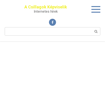
Перейти
A Csillagok Képviselik
к
Internetes hírek
контенту
Поиск: