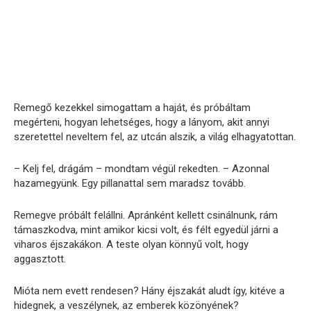
Remegő kezekkel simogattam a haját, és próbáltam
megérteni, hogyan lehetséges, hogy a lányom, akit annyi
szeretettel neveltem fel, az utcán alszik, a világ elhagyatottan.
– Kelj fel, drágám – mondtam végül rekedten. – Azonnal
hazamegyünk. Egy pillanattal sem maradsz tovább.
Remegve próbált felállni. Apránként kellett csinálnunk, rám
támaszkodva, mint amikor kicsi volt, és félt egyedül járni a
viharos éjszakákon. A teste olyan könnyű volt, hogy
aggasztott.
Mióta nem evett rendesen? Hány éjszakát aludt így, kitéve a
hidegnek, a veszélynek, az emberek közönyének?