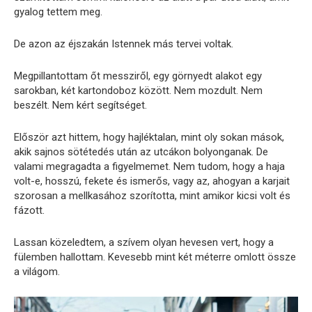
gyalog tettem meg.
De azon az éjszakán Istennek más tervei voltak.
Megpillantottam őt messziről, egy görnyedt alakot egy
sarokban, két kartondoboz között. Nem mozdult. Nem
beszélt. Nem kért segítséget.
Először azt hittem, hogy hajléktalan, mint oly sokan mások,
akik sajnos sötétedés után az utcákon bolyonganak. De
valami megragadta a figyelmemet. Nem tudom, hogy a haja
volt-e, hosszú, fekete és ismerős, vagy az, ahogyan a karjait
szorosan a mellkasához szorította, mint amikor kicsi volt és
fázott.
Lassan közeledtem, a szívem olyan hevesen vert, hogy a
fülemben hallottam. Kevesebb mint két méterre omlott össze
a világom.