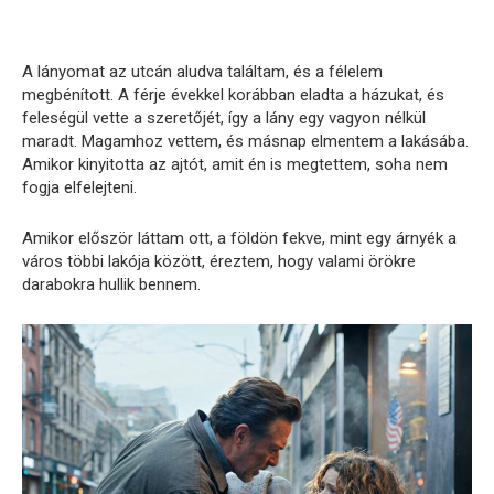
A lányomat az utcán aludva találtam, és a félelem
megbénított. A férje évekkel korábban eladta a házukat, és
feleségül vette a szeretőjét, így a lány egy vagyon nélkül
maradt. Magamhoz vettem, és másnap elmentem a lakásába.
Amikor kinyitotta az ajtót, amit én is megtettem, soha nem
fogja elfelejteni.
Amikor először láttam ott, a földön fekve, mint egy árnyék a
város többi lakója között, éreztem, hogy valami örökre
darabokra hullik bennem.