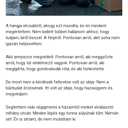
A hangja elcsuklott, ahogy ezt mondta, és én mindent
megértettem. Nem kellett többet hallanom ahhoz, hogy
tudjam, kiről beszél. A férjéről. Pontosan arról, akit soha nem
igazán helyeseltem.
Akit annyiszor megvédett. Pontosan arról, aki meggyőzte
arról, hogy túl védelmező vagyok. Pontosan arról, aki
megígérte, hogy gondoskodik róla, és aki tönkretette.
De most nem a kérdések feltevése volt az ideje. Nem a
bűntudat érzésének. Itt volt az ideje, hogy hazavigyem és
megvédjem.
Segítettem neki végigmenni a házamtól minket elválasztó
néhány utcán. Minden lépés egy tonna súlyúnak tűnt. Némán
sírt. Én is sírtam, de nem mutattam ki.