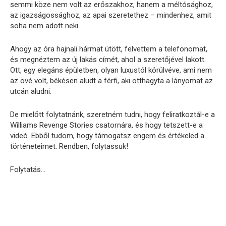
semmi köze nem volt az erőszakhoz, hanem a méltósághoz,
az igazságossághoz, az apai szeretethez – mindenhez, amit
soha nem adott neki.
Ahogy az óra hajnali hármat ütött, felvettem a telefonomat,
és megnéztem az új lakás címét, ahol a szeretőjével lakott.
Ott, egy elegáns épületben, olyan luxustól körülvéve, ami nem
az övé volt, békésen aludt a férfi, aki otthagyta a lányomat az
utcán aludni.
De mielőtt folytatnánk, szeretném tudni, hogy feliratkoztál-e a
Williams Revenge Stories csatornára, és hogy tetszett-e a
videó. Ebből tudom, hogy támogatsz engem és értékeled a
történeteimet. Rendben, folytassuk!
Folytatás…