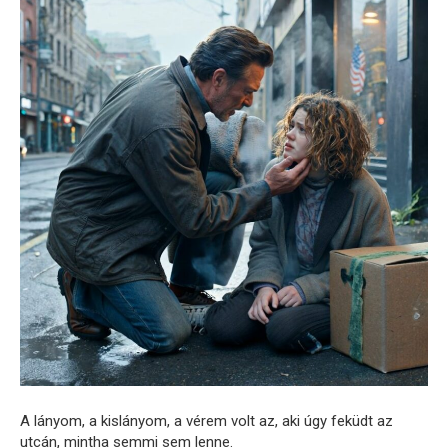
A lányom, a kislányom, a vérem volt az, aki úgy feküdt az
utcán, mintha semmi sem lenne.