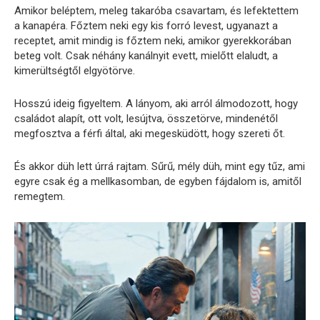
Amikor beléptem, meleg takaróba csavartam, és lefektettem
a kanapéra. Főztem neki egy kis forró levest, ugyanazt a
receptet, amit mindig is főztem neki, amikor gyerekkorában
beteg volt. Csak néhány kanálnyit evett, mielőtt elaludt, a
kimerültségtől elgyötörve.
Hosszú ideig figyeltem. A lányom, aki arról álmodozott, hogy
családot alapít, ott volt, lesújtva, összetörve, mindenétől
megfosztva a férfi által, aki megesküdött, hogy szereti őt.
És akkor düh lett úrrá rajtam. Sűrű, mély düh, mint egy tűz, ami
egyre csak ég a mellkasomban, de egyben fájdalom is, amitől
remegtem.