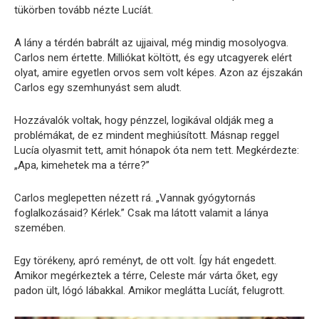
tükörben tovább nézte Lucíát.
A lány a térdén babrált az ujjaival, még mindig mosolyogva.
Carlos nem értette. Milliókat költött, és egy utcagyerek elért
olyat, amire egyetlen orvos sem volt képes. Azon az éjszakán
Carlos egy szemhunyást sem aludt.
Hozzávalók voltak, hogy pénzzel, logikával oldják meg a
problémákat, de ez mindent meghiúsított. Másnap reggel
Lucía olyasmit tett, amit hónapok óta nem tett. Megkérdezte:
„Apa, kimehetek ma a térre?”
Carlos meglepetten nézett rá. „Vannak gyógytornás
foglalkozásaid? Kérlek.” Csak ma látott valamit a lánya
szemében.
Egy törékeny, apró reményt, de ott volt. Így hát engedett.
Amikor megérkeztek a térre, Celeste már várta őket, egy
padon ült, lógó lábakkal. Amikor meglátta Lucíát, felugrott.