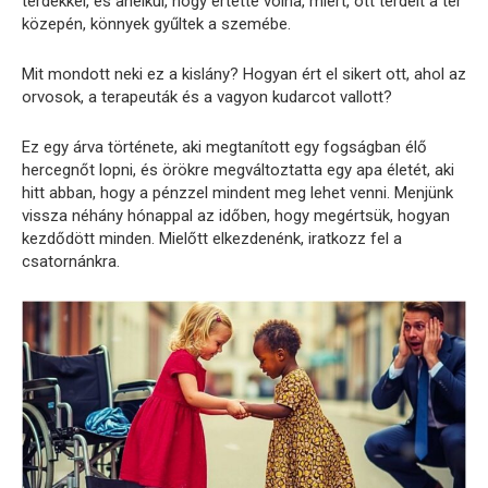
térdekkel, és anélkül, hogy értette volna, miért, ott térdelt a tér
közepén, könnyek gyűltek a szemébe.
Mit mondott neki ez a kislány? Hogyan ért el sikert ott, ahol az
orvosok, a terapeuták és a vagyon kudarcot vallott?
Ez egy árva története, aki megtanított egy fogságban élő
hercegnőt lopni, és örökre megváltoztatta egy apa életét, aki
hitt abban, hogy a pénzzel mindent meg lehet venni. Menjünk
vissza néhány hónappal az időben, hogy megértsük, hogyan
kezdődött minden. Mielőtt elkezdenénk, iratkozz fel a
csatornánkra.