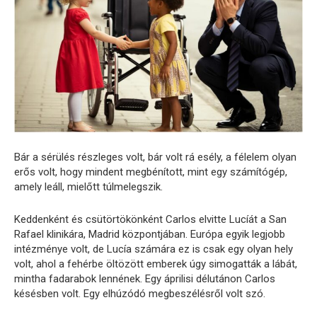
Bár a sérülés részleges volt, bár volt rá esély, a félelem olyan
erős volt, hogy mindent megbénított, mint egy számítógép,
amely leáll, mielőtt túlmelegszik.
Keddenként és csütörtökönként Carlos elvitte Lucíát a San
Rafael klinikára, Madrid központjában. Európa egyik legjobb
intézménye volt, de Lucía számára ez is csak egy olyan hely
volt, ahol a fehérbe öltözött emberek úgy simogatták a lábát,
mintha fadarabok lennének. Egy áprilisi délutánon Carlos
késésben volt. Egy elhúzódó megbeszélésről volt szó.