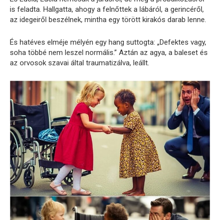
is feladta. Hallgatta, ahogy a felnőttek a lábáról, a gerincéről,
az idegeiről beszélnek, mintha egy törött kirakós darab lenne.
És hatéves elméje mélyén egy hang suttogta: „Defektes vagy,
soha többé nem leszel normális.” Aztán az agya, a baleset és
az orvosok szavai által traumatizálva, leállt.