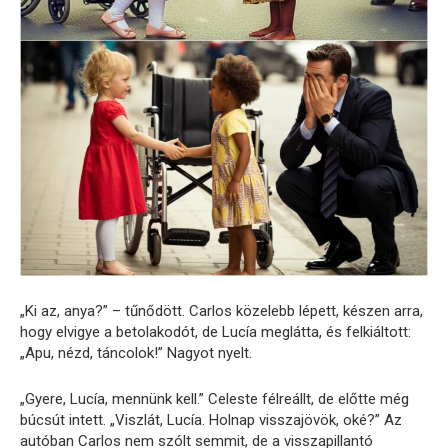
„Ki az, anya?” – tűnődött. Carlos közelebb lépett, készen arra,
hogy elvigye a betolakodót, de Lucía meglátta, és felkiáltott:
„Apu, nézd, táncolok!” Nagyot nyelt.
„Gyere, Lucía, mennünk kell.” Celeste félreállt, de előtte még
búcsút intett. „Viszlát, Lucía. Holnap visszajövök, oké?” Az
autóban Carlos nem szólt semmit, de a visszapillantó