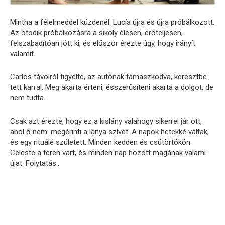
Mintha a félelmeddel küzdenél. Lucía újra és újra próbálkozott.
Az ötödik próbálkozásra a sikoly élesen, erőteljesen,
felszabadítóan jött ki, és először érezte úgy, hogy irányít
valamit.
Carlos távolról figyelte, az autónak támaszkodva, keresztbe
tett karral. Meg akarta érteni, ésszerűsíteni akarta a dolgot, de
nem tudta.
Csak azt érezte, hogy ez a kislány valahogy sikerrel jár ott,
ahol ő nem: megérinti a lánya szívét. A napok hetekké váltak,
és egy rituálé született. Minden kedden és csütörtökön
Celeste a téren várt, és minden nap hozott magának valami
újat. Folytatás…