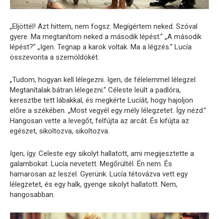
„Eljöttél! Azt hittem, nem fogsz. Megígértem neked. Szóval
gyere. Ma megtanítom neked a második lépést.” „A második
lépést?” „Igen. Tegnap a karok voltak. Ma a légzés.” Lucía
összevonta a szemöldökét.
„Tudom, hogyan kell lélegezni. Igen, de félelemmel lélegzel.
Megtanítalak bátran lélegezni.” Céleste leült a padlóra,
keresztbe tett lábakkal, és megkérte Lucíát, hogy hajoljon
előre a székében. „Most vegyél egy mély lélegzetet. Így nézd.”
Hangosan vette a levegőt, felfújta az arcát. És kifújta az
egészet, sikoltozva, sikoltozva.
Igen, így. Celeste egy sikolyt hallatott, ami megijesztette a
galambokat. Lucía nevetett. Megőrültél. Én nem. És
hamarosan az leszel. Gyerünk. Lucía tétovázva vett egy
lélegzetet, és egy halk, gyenge sikolyt hallatott. Nem,
hangosabban.