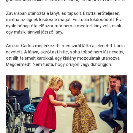
Zavarában utánozta a lányt, és tapsolt. Ezúttal erőteljesen,
mintha az égnek lökdösné magát. És Lucía lökdösődött. És
nyolc hónap óta először már nem a megtört lány volt; csak
egy másik lánnyal játszó lány.
Amikor Carlos megérkezett, messziről látta a jelenetet. Lucía
nevetett. A lánya, akiről azt hitte, soha többé nem lát nevetni,
ott állt felemelt karokkal, egy kislány mozdulatait utánozva.
Megdermedt. Nem tudta, hogy örüljön vagy dühöngjön.