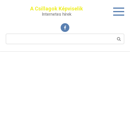
Перейти
A Csillagok Képviselik
к
Internetes hírek
контенту
Поиск: