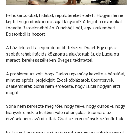
Felhőkarcolókat, hidakat, repülőtereket épített. Hogyan lenne
képtelen gondoskodni a saját lányáról? A legjobb orvosokat
fogadta Barcelonából és Zürichből, sőt, egy szakembert
Bostonból is hozott.
A ház tele volt a legmodernebb felszereléssel. Egy egész
szobát rehabilitációs központtá alakítottak át, de Lucía ott
maradt, kerekesszékében, üveges tekintettel.
A probléma az volt, hogy Carlos ugyanúgy kezelte a bénulást,
mint az építési projektjeit: Excel-táblázatok, ütemtervek,
szakemberek. Soha nem érdekelte, hogy Lucía hogyan érzi
magát.
Soha nem kérdezte meg tőle, hogy fél-e, hogy dühös-e, hogy
hiányzik-e neki a kertben való rohangálás. Számára az
érzések nem számítottak. Csak az eredmények számítottak.
És Lucía, Lucía nemcsak a járásról, de még a próbálkozásról