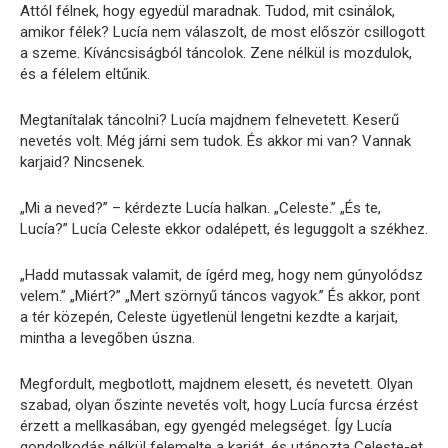
Attól félnek, hogy egyedül maradnak. Tudod, mit csinálok,
amikor félek? Lucía nem válaszolt, de most először csillogott
a szeme. Kíváncsiságból táncolok. Zene nélkül is mozdulok,
és a félelem eltűnik.
Megtanítalak táncolni? Lucía majdnem felnevetett. Keserű
nevetés volt. Még járni sem tudok. És akkor mi van? Vannak
karjaid? Nincsenek.
„Mi a neved?” – kérdezte Lucía halkan. „Celeste.” „És te,
Lucía?” Lucía Celeste ekkor odalépett, és leguggolt a székhez.
„Hadd mutassak valamit, de ígérd meg, hogy nem gúnyolódsz
velem.” „Miért?” „Mert szörnyű táncos vagyok.” És akkor, pont
a tér közepén, Celeste ügyetlenül lengetni kezdte a karjait,
mintha a levegőben úszna.
Megfordult, megbotlott, majdnem elesett, és nevetett. Olyan
szabad, olyan őszinte nevetés volt, hogy Lucía furcsa érzést
érzett a mellkasában, egy gyengéd melegséget. Így Lucía
gondolkodás nélkül felemelte a karját, és utánozta Celeste-et.