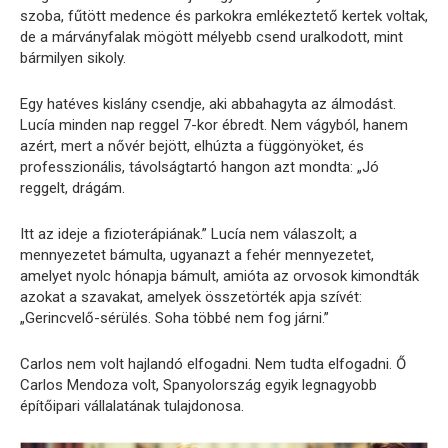
szoba, fűtött medence és parkokra emlékeztető kertek voltak,
de a márványfalak mögött mélyebb csend uralkodott, mint
bármilyen sikoly.
Egy hatéves kislány csendje, aki abbahagyta az álmodást.
Lucía minden nap reggel 7-kor ébredt. Nem vágyból, hanem
azért, mert a nővér bejött, elhúzta a függönyöket, és
professzionális, távolságtartó hangon azt mondta: „Jó
reggelt, drágám.
Itt az ideje a fizioterápiának.” Lucía nem válaszolt; a
mennyezetet bámulta, ugyanazt a fehér mennyezetet,
amelyet nyolc hónapja bámult, amióta az orvosok kimondták
azokat a szavakat, amelyek összetörték apja szívét:
„Gerincvelő-sérülés. Soha többé nem fog járni.”
Carlos nem volt hajlandó elfogadni. Nem tudta elfogadni. Ő
Carlos Mendoza volt, Spanyolország egyik legnagyobb
építőipari vállalatának tulajdonosa.