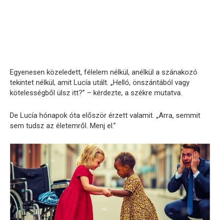
Egyenesen közeledett, félelem nélkül, anélkül a szánakozó
tekintet nélkül, amit Lucía utált. „Helló, önszántából vagy
kötelességből ülsz itt?” – kérdezte, a székre mutatva.
De Lucía hónapok óta először érzett valamit. „Arra, semmit
sem tudsz az életemről. Menj el.”