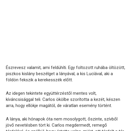
Észrevesz valamit, ami feldühíti. Egy foltozott ruhába öltözött,
piszkos kislány beszélget a lányával, a kis Lucíával, aki a
földön fekszik a kerekesszék előtt.
Az idegen tekintete együttérzéstől mentes volt,
kíváncsisággal teli. Carlos ökölbe szorította a kezét, készen
arra, hogy ellökje magától, de váratlan esemény történt.
A lánya, aki hónapok óta nem mosolygott, őszinte, szívből
jövő nevetésben tört ki. Carlos megdermedt, remegő