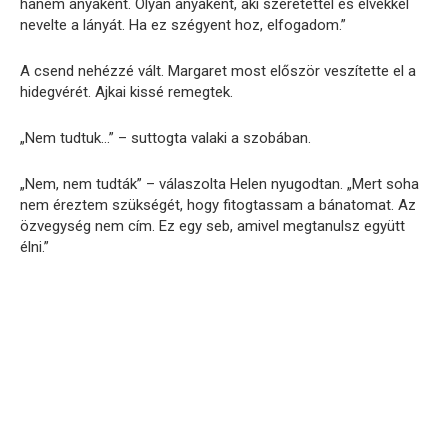
hanem anyaként. Olyan anyaként, aki szeretettel és elvekkel
nevelte a lányát. Ha ez szégyent hoz, elfogadom.”
A csend nehézzé vált. Margaret most először veszítette el a
hidegvérét. Ajkai kissé remegtek.
„Nem tudtuk…” – suttogta valaki a szobában.
„Nem, nem tudták” – válaszolta Helen nyugodtan. „Mert soha
nem éreztem szükségét, hogy fitogtassam a bánatomat. Az
özvegység nem cím. Ez egy seb, amivel megtanulsz együtt
élni.”