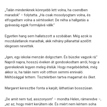
„Talán mindenkinek könnyebb lett volna, ha csendben
maradok” – folytatta. „Ha csak mosolyogtam volna, és
elfogadtam volna a sértéseiket. De néha a hallgatás a
gyávaság egyik formájává válik.”
Egyetlen hang sem hallatszott a szobában. Még azok is
mozdulatlanok maradtak, akik néhány pillanattal azelőtt
idegesen nevettek.
„Igen, egy iskolai menzán dolgoztam. És büszke vagyok rá.”
Napról napra, hosszú éveken át gondoskodtam arról, hogy a
gyerekeknek legyen meleg ételük. Hogy megebédeltek, még
akkor is, ha talán nem volt otthon semmi ennivaló.
Méltósággal tettem. Tiszteletben tartva magamat és őket.
Margaret keresztbe fonta a karját, láthatóan bosszúsan.
„De amit nem tud, asszonyom” – mondta Helen, rámeredve –,
„az az, hogy miért kerültem ide. És miért nem kértem soha