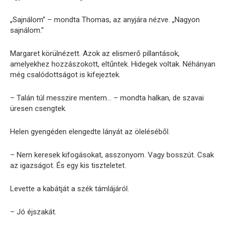
„Sajnálom” – mondta Thomas, az anyjára nézve. „Nagyon
sajnálom.”
Margaret körülnézett. Azok az elismerő pillantások,
amelyekhez hozzászokott, eltűntek. Hidegek voltak. Néhányan
még csalódottságot is kifejeztek.
– Talán túl messzire mentem… – mondta halkan, de szavai
üresen csengtek.
Helen gyengéden elengedte lányát az öleléséből.
– Nem keresek kifogásokat, asszonyom. Vagy bosszút. Csak
az igazságot. És egy kis tiszteletet.
Levette a kabátját a szék támlájáról.
– Jó éjszakát.