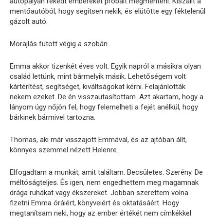
autópályán rekedt embereket próbált megmenteni. Kiszállt a
mentőautóból, hogy segítsen nekik, és elütötte egy féktelenül
gázolt autó.
Morajlás futott végig a szobán.
Emma akkor tizenkét éves volt. Egyik napról a másikra olyan
család lettünk, mint bármelyik másik. Lehetőségem volt
kártérítést, segítséget, kiváltságokat kérni. Felajánlották
nekem ezeket. De én visszautasítottam. Azt akartam, hogy a
lányom úgy nőjön fel, hogy felemelheti a fejét anélkül, hogy
bárkinek bármivel tartozna.
Thomas, aki már visszajött Emmával, és az ajtóban állt,
könnyes szemmel nézett Helenre.
Elfogadtam a munkát, amit találtam. Becsületes. Szerény. De
méltóságteljes. És igen, nem engedhettem meg magamnak
drága ruhákat vagy ékszereket. Jobban szerettem volna
fizetni Emma óráiért, könyveiért és oktatásáért. Hogy
megtanítsam neki, hogy az ember értékét nem címkékkel