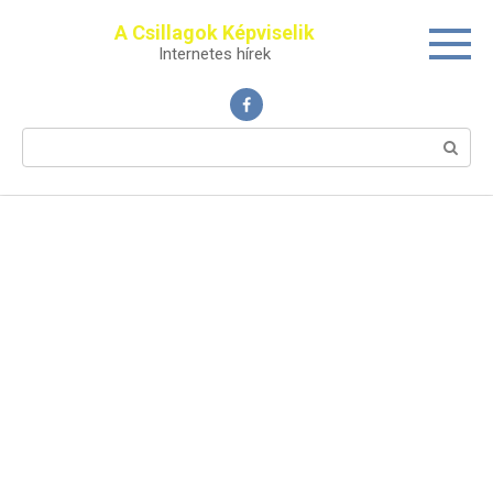
Перейти
A Csillagok Képviselik
к
Internetes hírek
контенту
Поиск: