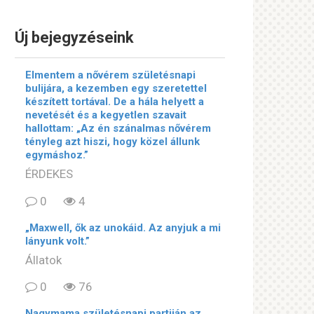
Új bejegyzéseink
Elmentem a nővérem születésnapi
bulijára, a kezemben egy szeretettel
készített tortával. De a hála helyett a
nevetését és a kegyetlen szavait
hallottam: „Az én szánalmas nővérem
tényleg azt hiszi, hogy közel állunk
egymáshoz.”
ÉRDEKES
0
4
„Maxwell, ők az unokáid. Az anyjuk a mi
lányunk volt.”
Állatok
0
76
Nagymama születésnapi partiján az