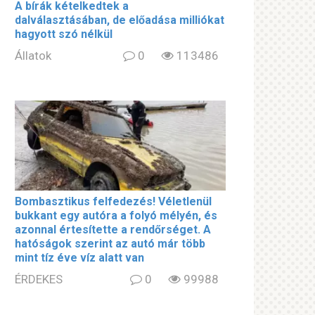
A bírák kételkedtek a
dalválasztásában, de előadása milliókat
hagyott szó nélkül
Állatok
0
113486
Bombasztikus felfedezés! Véletlenül
bukkant egy autóra a folyó mélyén, és
azonnal értesítette a rendőrséget. A
hatóságok szerint az autó már több
mint tíz éve víz alatt van
ÉRDEKES
0
99988