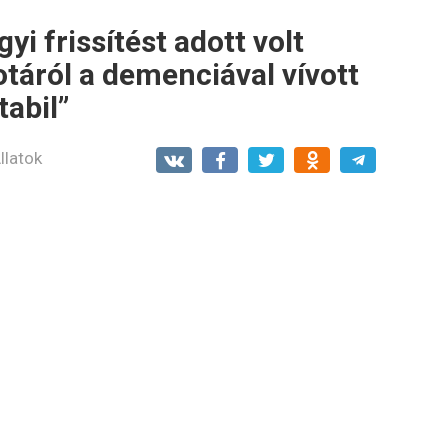
 frissítést adott volt
potáról a demenciával vívott
abil”
llatok