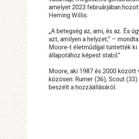
amelyet 2023 februárjában hozot
Heming Willis.
„A betegség az, ami, és az. És ú
azt, amilyen a helyzet,” – mondta
Moore-t életműdíjjal tüntették ki 
állapotához képest stabil.”
Moore, aki 1987 és 2000 között v
közösen: Rumer (36), Scout (33) 
beszélt a hozzáállásáról.