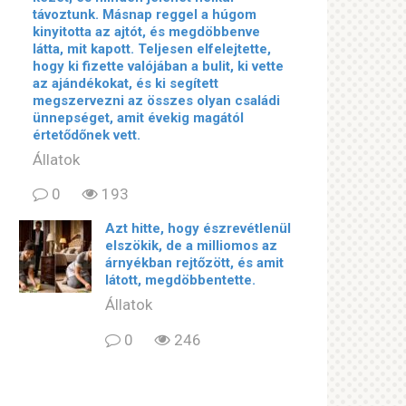
távoztunk. Másnap reggel a húgom
kinyitotta az ajtót, és megdöbbenve
látta, mit kapott. Teljesen elfelejtette,
hogy ki fizette valójában a bulit, ki vette
az ajándékokat, és ki segített
megszervezni az összes olyan családi
ünnepséget, amit évekig magától
értetődőnek vett.
Állatok
0
193
Azt hitte, hogy észrevétlenül
elszökik, de a milliomos az
árnyékban rejtőzött, és amit
látott, megdöbbentette.
Állatok
0
246