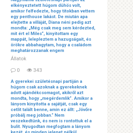
elkényeztetett húgom dühös volt,
amikor felfedezte, hogy titokban vettem
egy penthouse lakást. De miután apa
elejtette a villáját, Diana néni pedig azt
mondta: „Még csak meg sem kérdezted,
mit ért el Miles”, kinyitottam egy
mappát, lelepleztem a hazugságait, és
örökre abbahagytam, hogy a családom
meghatározzanak engem
Állatok
0
343
A gyerekei születésnapi partiján a
húgom csak azoknak a gyerekeknek
adott ajándékcsomagot, akikről azt
mondta, hogy „megérdemlik”. Amikor a
lányom kinyitotta a sajátját, csak egy
cetlit talált benne, amin ez állt: „Jövőre
próbálj meg jobban.” Nem
veszekedtünk, és nem is rontottuk el a
bulit. Nyugodtan megfogtam a lányom
kezét, és minden jelenet nélkül