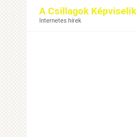
Перейти
A Csillagok Képviselik
к
контенту
Internetes hírek