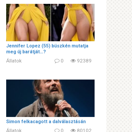
Jennifer Lopez (55) büszkén mutatja
meg új barátját…?
Állatok
0
92389
Simon felkacagott a dalválasztásán
Állatok
0
80102