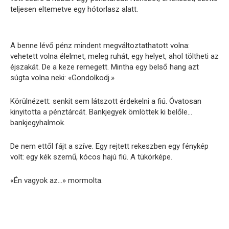
teljesen eltemetve egy hótorlasz alatt.
A benne lévő pénz mindent megváltoztathatott volna:
vehetett volna élelmet, meleg ruhát, egy helyet, ahol töltheti az
éjszakát. De a keze remegett. Mintha egy belső hang azt
súgta volna neki: «Gondolkodj.»
Körülnézett: senkit sem látszott érdekelni a fiú. Óvatosan
kinyitotta a pénztárcát. Bankjegyek ömlöttek ki belőle…
bankjegyhalmok.
De nem ettől fájt a szíve. Egy rejtett rekeszben egy fénykép
volt: egy kék szemű, kócos hajú fiú. A tükörképe.
«Én vagyok az…» mormolta.