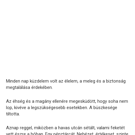
Minden nap küzdelem volt az élelem, a meleg és a biztonság
megtalálása érdekében.
Az éhség és a magány ellenére megesküdött, hogy soha nem
lop, kivéve a legszükségesebb esetekben. A büszkesége
tiltotta.
Aznap reggel, miközben a havas utcán sétált, valami feketét
vett észre a hóban. Egy pénztárcát. Nehézet, értékeset, szinte