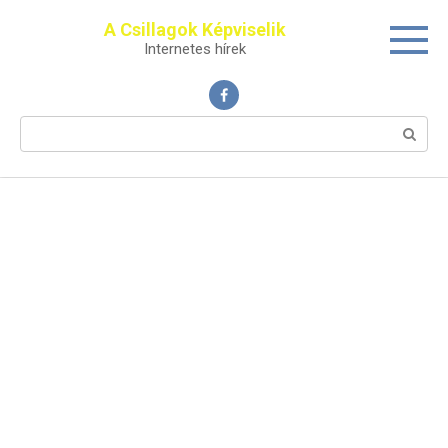
Перейти
A Csillagok Képviselik
к
Internetes hírek
контенту
Поиск: