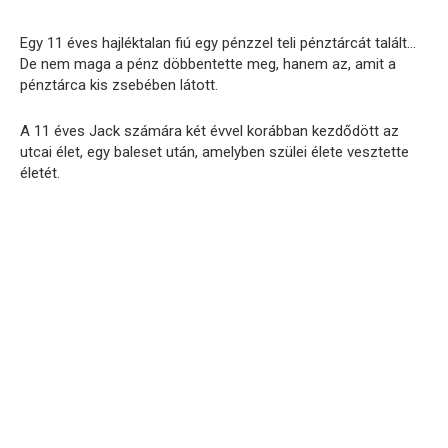
Egy 11 éves hajléktalan fiú egy pénzzel teli pénztárcát talált…
De nem maga a pénz döbbentette meg, hanem az, amit a
pénztárca kis zsebében látott.
A 11 éves Jack számára két évvel korábban kezdődött az
utcai élet, egy baleset után, amelyben szülei élete vesztette
életét.