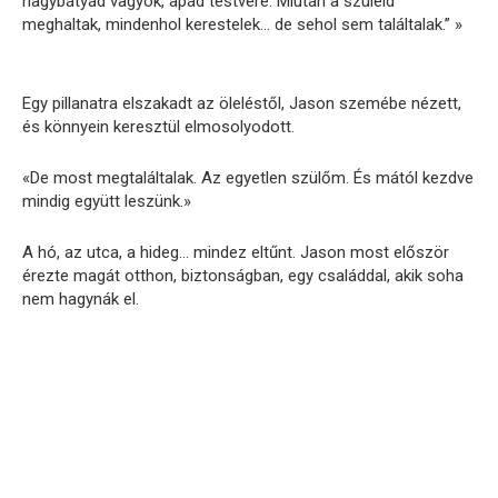
nagybátyád vagyok, apád testvére. Miután a szüleid
meghaltak, mindenhol kerestelek… de sehol sem találtalak.” »
Egy pillanatra elszakadt az öleléstől, Jason szemébe nézett,
és könnyein keresztül elmosolyodott.
«De most megtaláltalak. Az egyetlen szülőm. És mától kezdve
mindig együtt leszünk.»
A hó, az utca, a hideg… mindez eltűnt. Jason most először
érezte magát otthon, biztonságban, egy családdal, akik soha
nem hagynák el.