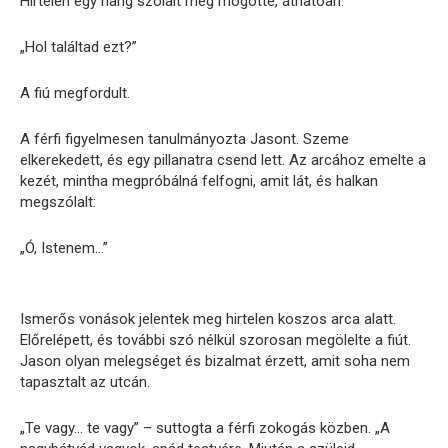
Hirtelen egy hang szólalt meg mögötte, áthatóan:
„Hol találtad ezt?”
A fiú megfordult.
A férfi figyelmesen tanulmányozta Jasont. Szeme
elkerekedett, és egy pillanatra csend lett. Az arcához emelte a
kezét, mintha megpróbálná felfogni, amit lát, és halkan
megszólalt:
„Ó, Istenem…”
Ismerős vonások jelentek meg hirtelen koszos arca alatt.
Előrelépett, és további szó nélkül szorosan megölelte a fiút.
Jason olyan melegséget és bizalmat érzett, amit soha nem
tapasztalt az utcán.
„Te vagy… te vagy” – suttogta a férfi zokogás közben. „A