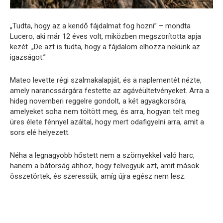
„Tudta, hogy az a kendő fájdalmat fog hozni” – mondta
Lucero, aki már 12 éves volt, miközben megszorította apja
kezét. „De azt is tudta, hogy a fájdalom elhozza nekünk az
igazságot.”
Mateo levette régi szalmakalapját, és a naplementét nézte,
amely narancssárgára festette az agávéültetvényeket. Arra a
hideg novemberi reggelre gondolt, a két agyagkorsóra,
amelyeket soha nem töltött meg, és arra, hogyan telt meg
üres élete fénnyel azáltal, hogy mert odafigyelni arra, amit a
sors elé helyezett.
Néha a legnagyobb hőstett nem a szörnyekkel való harc,
hanem a bátorság ahhoz, hogy felvegyük azt, amit mások
összetörtek, és szeressük, amíg újra egész nem lesz.