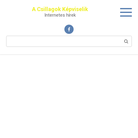
Перейти
A Csillagok Képviselik
к
Internetes hírek
контенту
Поиск: