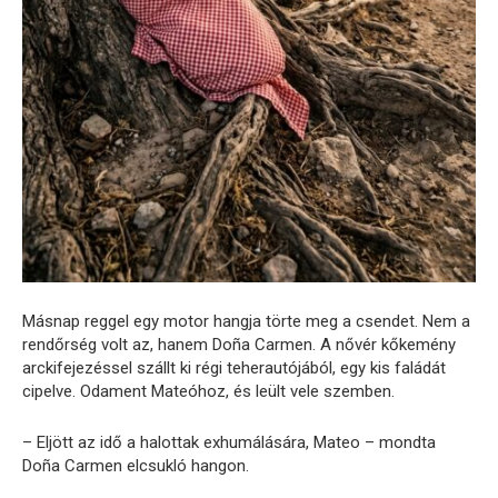
Másnap reggel egy motor hangja törte meg a csendet. Nem a
rendőrség volt az, hanem Doña Carmen. A nővér kőkemény
arckifejezéssel szállt ki régi teherautójából, egy kis faládát
cipelve. Odament Mateóhoz, és leült vele szemben.
– Eljött az idő a halottak exhumálására, Mateo – mondta
Doña Carmen elcsukló hangon.