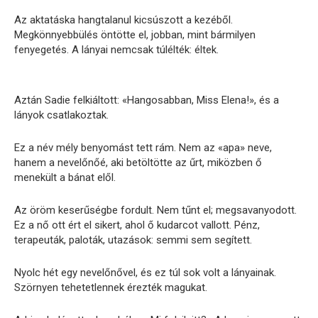
Az aktatáska hangtalanul kicsúszott a kezéből.
Megkönnyebbülés öntötte el, jobban, mint bármilyen
fenyegetés. A lányai nemcsak túlélték: éltek.
Aztán Sadie felkiáltott: «Hangosabban, Miss Elena!», és a
lányok csatlakoztak.
Ez a név mély benyomást tett rám. Nem az «apa» neve,
hanem a nevelőnőé, aki betöltötte az űrt, miközben ő
menekült a bánat elől.
Az öröm keserűségbe fordult. Nem tűnt el; megsavanyodott.
Ez a nő ott ért el sikert, ahol ő kudarcot vallott. Pénz,
terapeuták, paloták, utazások: semmi sem segített.
Nyolc hét egy nevelőnővel, és ez túl sok volt a lányainak.
Szörnyen tehetetlennek érezték magukat.