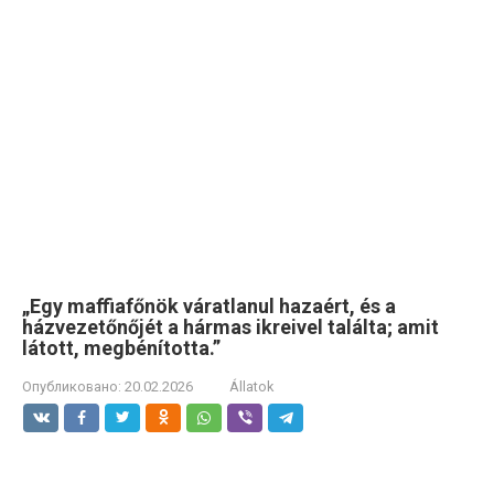
„Egy maffiafőnök váratlanul hazaért, és a
házvezetőnőjét a hármas ikreivel találta; amit
látott, megbénította.”
Опубликовано:
20.02.2026
Állatok