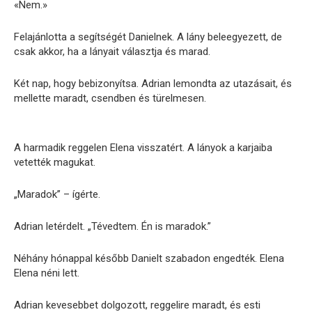
«Nem.»
Felajánlotta a segítségét Danielnek. A lány beleegyezett, de
csak akkor, ha a lányait választja és marad.
Két nap, hogy bebizonyítsa. Adrian lemondta az utazásait, és
mellette maradt, csendben és türelmesen.
A harmadik reggelen Elena visszatért. A lányok a karjaiba
vetették magukat.
„Maradok” – ígérte.
Adrian letérdelt. „Tévedtem. Én is maradok.”
Néhány hónappal később Danielt szabadon engedték. Elena
Elena néni lett.
Adrian kevesebbet dolgozott, reggelire maradt, és esti