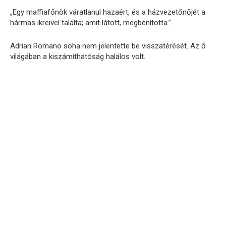
„Egy maffiafőnök váratlanul hazaért, és a házvezetőnőjét a
hármas ikreivel találta; amit látott, megbénította.”
Adrian Romano soha nem jelentette be visszatérését. Az ő
világában a kiszámíthatóság halálos volt.