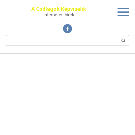
Перейти
A Csillagok Képviselik
к
Internetes hírek
контенту
Поиск: