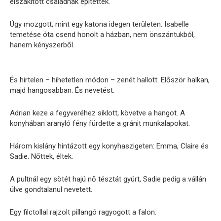
elszakított családnak építettek.
Úgy mozgott, mint egy katona idegen területen. Isabelle
temetése óta csend honolt a házban, nem önszántukból,
hanem kényszerből.
És hirtelen – hihetetlen módon – zenét hallott. Először halkan,
majd hangosabban. És nevetést.
Adrian keze a fegyveréhez siklott, követve a hangot. A
konyhában aranyló fény fürdette a gránit munkalapokat.
Három kislány hintázott egy konyhaszigeten: Emma, ​​​​Claire és
Sadie. Nőttek, éltek.
A pultnál egy sötét hajú nő tésztát gyúrt, Sadie pedig a vállán
ülve gondtalanul nevetett.
Egy filctollal rajzolt pillangó ragyogott a falon.