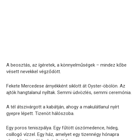
A beosztás, az ígéretek, a könnyelműségek – mindez kőbe
vésett nevekkel végződött.
Fekete Mercedese árnyékként siklott át Oyster-öbölön. Az
ajtók hangtalanul nyíltak. Semmi üdvözlés, semmi ceremónia.
A tél átszivárgott a kabátján, ahogy a makulátlanul nyírt
gyepre lépett. Tizenöt hálószoba.
Egy poros teniszpálya. Egy fűtött úszómedence, hideg,
csillogó vízzel. Egy ház, amelyet egy tizennégy hónapra