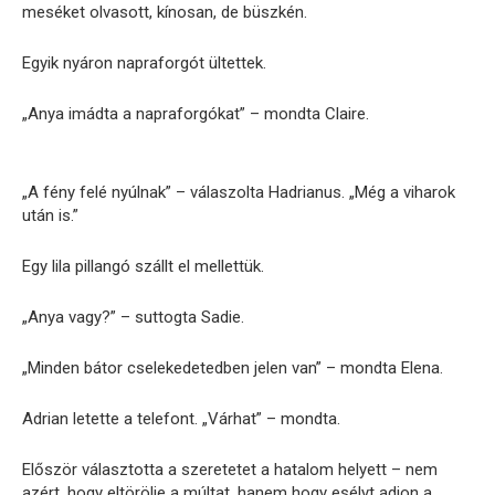
meséket olvasott, kínosan, de büszkén.
Egyik nyáron napraforgót ültettek.
„Anya imádta a napraforgókat” – mondta Claire.
„A fény felé nyúlnak” – válaszolta Hadrianus. „Még a viharok
után is.”
Egy lila pillangó szállt el mellettük.
„Anya vagy?” – suttogta Sadie.
„Minden bátor cselekedetedben jelen van” – mondta Elena.
Adrian letette a telefont. „Várhat” – mondta.
Először választotta a szeretetet a hatalom helyett – nem
azért, hogy eltörölje a múltat, hanem hogy esélyt adjon a