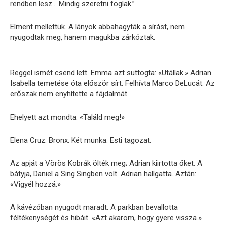
rendben lesz… Mindig szeretni foglak.”
Elment mellettük. A lányok abbahagyták a sírást, nem
nyugodtak meg, hanem magukba zárkóztak.
Reggel ismét csend lett. Emma azt suttogta: «Utállak.» Adrian
Isabella temetése óta először sírt. Felhívta Marco DeLucát. Az
erőszak nem enyhítette a fájdalmát.
Ehelyett azt mondta: «Találd meg!»
Elena Cruz. Bronx. Két munka. Esti tagozat.
Az apját a Vörös Kobrák ölték meg; Adrian kiirtotta őket. A
bátyja, Daniel a Sing Singben volt. Adrian hallgatta. Aztán:
«Vigyél hozzá.»
A kávézóban nyugodt maradt. A parkban bevallotta
féltékenységét és hibáit. «Azt akarom, hogy gyere vissza.»