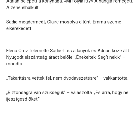
Adrian belépett a konyhába. «Mi folyik itt?» A hangja remegett.
A zene elhalkult.
Sadie megdermedt; Claire mosolya eltűnt; Emma szeme
elkerekedett.
Elena Cruz felemelte Sadie-t, és a lányok és Adrian közé állt.
Nyugodt elszántság áradt belőle. „Énekeltek. Segít nekik” –
mondta.
„Takarításra vettek fel, nem óvodavezetésre” – vakkantotta.
„Biztonságra van szükségük” – válaszolta. „És arra, hogy ne
ijesztgesd őket.”