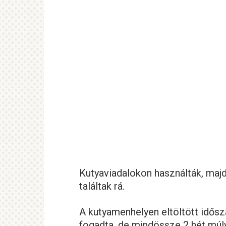
Kutyaviadalokon használták, majd
találtak rá.
A kutyamenhelyen eltöltött idős
fogadta, de mindössze 2 hét múlv