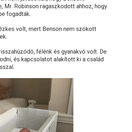
, Mr. Robinson ragaszkodott ahhoz, hogy
be fogadták.
ézkes volt, mert Benson nem szokott
ek.
isszahúzódó, félénk és gyanakvó volt. De
ni, és kapcsolatot alakított ki a család
sszal.