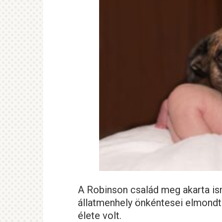
A Robinson család meg akarta is
állatmenhely önkéntesei elmond
élete volt.