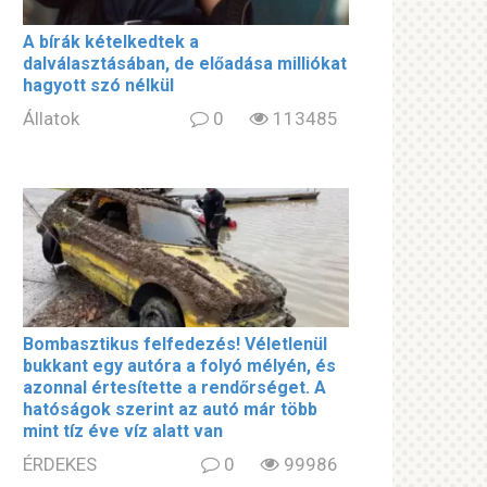
A bírák kételkedtek a
dalválasztásában, de előadása milliókat
hagyott szó nélkül
Állatok
0
113485
Bombasztikus felfedezés! Véletlenül
bukkant egy autóra a folyó mélyén, és
azonnal értesítette a rendőrséget. A
hatóságok szerint az autó már több
mint tíz éve víz alatt van
ÉRDEKES
0
99986