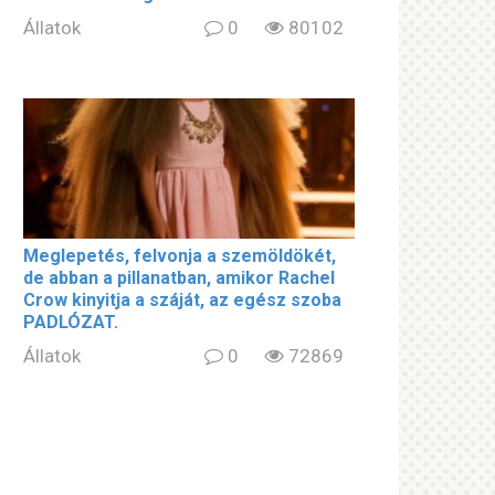
Állatok
0
80102
Meglepetés, felvonja a szemöldökét,
de abban a pillanatban, amikor Rachel
Crow kinyitja a száját, az egész szoba
PADLÓZAT.
Állatok
0
72869