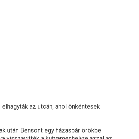
 elhagyták az utcán, ahol önkéntesek
zak után Bensont egy házaspár örökbe
a visszavitték a kutyamenhelyre azzal az