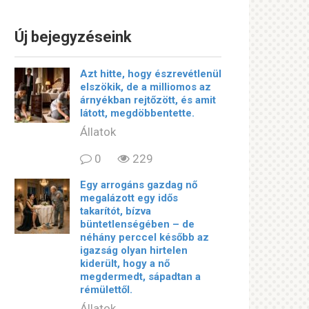
Új bejegyzéseink
Azt hitte, hogy észrevétlenül
elszökik, de a milliomos az
árnyékban rejtőzött, és amit
látott, megdöbbentette.
Állatok
0
229
Egy arrogáns gazdag nő
megalázott egy idős
takarítót, bízva
büntetlenségében – de
néhány perccel később az
igazság olyan hirtelen
kiderült, hogy a nő
megdermedt, sápadtan a
rémülettől.
Állatok