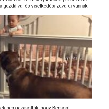
a gazdáival és viselkedési zavarai vannak.
sek nem javasolták, hogy Bensont