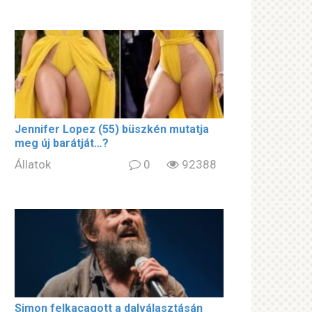
Jennifer Lopez (55) büszkén mutatja
meg új barátját…?
Állatok
0
92388
Simon felkacagott a dalválasztásán