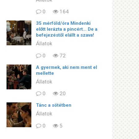
0
164
35 mérföld/óra Mindenki
előtt lerázta a pincért… De a
befejezéstől elállt a szava!
Állatok
0
72
A gyermek, aki nem ment el
mellette
Állatok
0
20
Tánc a sötétben
Állatok
0
5