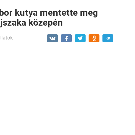
óbor kutya mentette meg
 éjszaka közepén
llatok