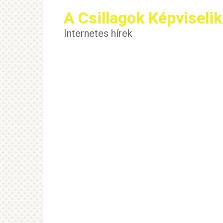
Перейти
A Csillagok Képviselik
к
контенту
Internetes hírek