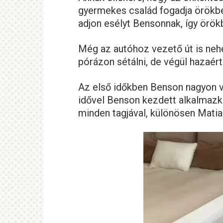
gyermekes család fogadja örökbe
adjon esélyt Bensonnak, így örök
Még az autóhoz vezető út is neh
pórázon sétálni, de végül hazaért
Az első időkben Benson nagyon v
idővel Benson kezdett alkalmazkod
minden tagjával, különösen Matia