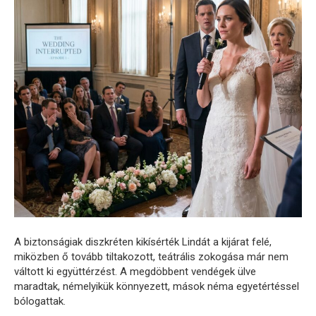
A biztonságiak diszkréten kikísérték Lindát a kijárat felé,
miközben ő tovább tiltakozott, teátrális zokogása már nem
váltott ki együttérzést. A megdöbbent vendégek ülve
maradtak, némelyikük könnyezett, mások néma egyetértéssel
bólogattak.