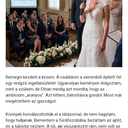
Remegni kezdett a kezem. A családom a semmiből épített fel
egy virágzó ingatlanüzletet. Ugyanolyan keményen dolgoztam,
mint a szüleim, de Ethan mindig azt mondta, hogy az
ambícióm „aranyos”. Azt hittem, bátorításra gondol. Most már
megértettem az igazságot.
Könnyek homályosították el a látásomat, de nem hagytam,
hogy hulljanak. Bementem a fürdőszobába, bezártam az ajtót,
és a tükörbe néztem. A nő, aki visszanézett rám, nem volt se