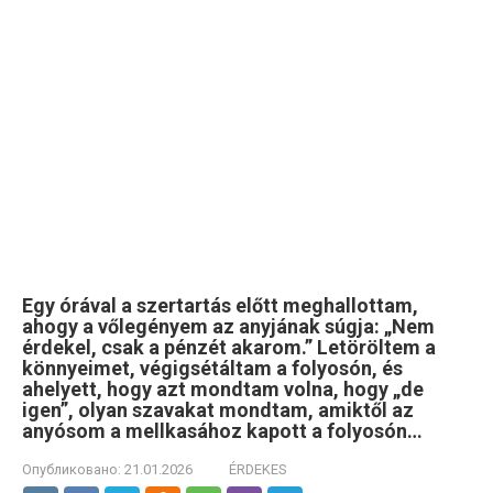
Egy órával a szertartás előtt meghallottam,
ahogy a vőlegényem az anyjának súgja: „Nem
érdekel, csak a pénzét akarom.” Letöröltem a
könnyeimet, végigsétáltam a folyosón, és
ahelyett, hogy azt mondtam volna, hogy „de
igen”, olyan szavakat mondtam, amiktől az
anyósom a mellkasához kapott a folyosón…
Опубликовано:
21.01.2026
ÉRDEKES