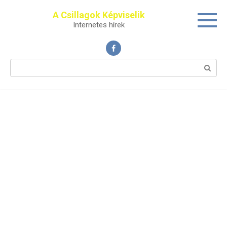
Перейти
A Csillagok Képviselik
к
Internetes hírek
контенту
Поиск: