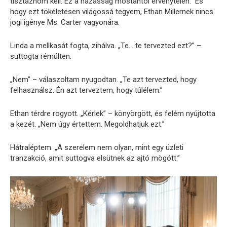
tisztáznom kell. Ez a házasság mostantól érvénytelen.” És
hogy ezt tökéletesen világossá tegyem, Ethan Millernek nincs
jogi igénye Ms. Carter vagyonára.
Linda a mellkasát fogta, zihálva. „Te… te tervezted ezt?” –
suttogta rémülten.
„Nem” – válaszoltam nyugodtan. „Te azt tervezted, hogy
felhasználsz. Én azt terveztem, hogy túlélem.”
Ethan térdre rogyott. „Kérlek” – könyörgött, és felém nyújtotta
a kezét. „Nem úgy értettem. Megoldhatjuk ezt.”
Hátraléptem. „A szerelem nem olyan, mint egy üzleti
tranzakció, amit suttogva elsütnek az ajtó mögött.”