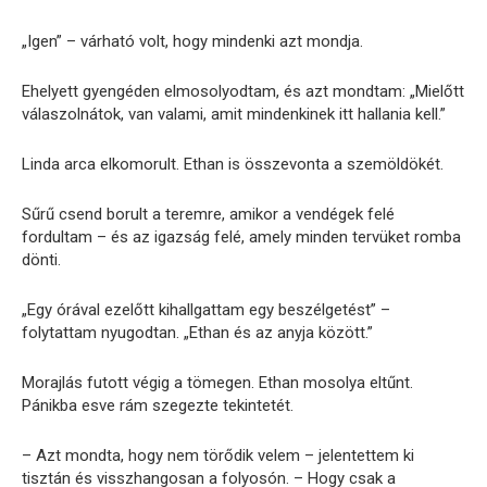
„Igen” – várható volt, hogy mindenki azt mondja.
Ehelyett gyengéden elmosolyodtam, és azt mondtam: „Mielőtt
válaszolnátok, van valami, amit mindenkinek itt hallania kell.”
Linda arca elkomorult. Ethan is összevonta a szemöldökét.
Sűrű csend borult a teremre, amikor a vendégek felé
fordultam – és az igazság felé, amely minden tervüket romba
dönti.
„Egy órával ezelőtt kihallgattam egy beszélgetést” –
folytattam nyugodtan. „Ethan és az anyja között.”
Morajlás futott végig a tömegen. Ethan mosolya eltűnt.
Pánikba esve rám szegezte tekintetét.
– Azt mondta, hogy nem törődik velem – jelentettem ki
tisztán és visszhangosan a folyosón. – Hogy csak a