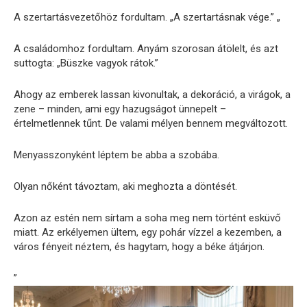
A szertartásvezetőhöz fordultam. „A szertartásnak vége.” „
A családomhoz fordultam. Anyám szorosan átölelt, és azt
suttogta: „Büszke vagyok rátok.”
Ahogy az emberek lassan kivonultak, a dekoráció, a virágok, a
zene – minden, ami egy hazugságot ünnepelt –
értelmetlennek tűnt. De valami mélyen bennem megváltozott.
Menyasszonyként léptem be abba a szobába.
Olyan nőként távoztam, aki meghozta a döntését.
Azon az estén nem sírtam a soha meg nem történt esküvő
miatt. Az erkélyemen ültem, egy pohár vízzel a kezemben, a
város fényeit néztem, és hagytam, hogy a béke átjárjon.
”