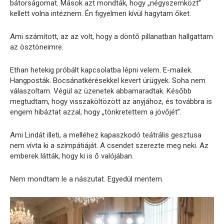
bátorságomat. Mások azt mondták, hogy „négyszemközt”
kellett volna intéznem. Én figyelmen kívül hagytam őket.
Ami számított, az az volt, hogy a döntő pillanatban hallgattam
az ösztöneimre.
Ethan hetekig próbált kapcsolatba lépni velem. E-mailek.
Hangposták. Bocsánatkérésekkel kevert ürügyek. Soha nem
válaszoltam. Végül az üzenetek abbamaradtak. Később
megtudtam, hogy visszaköltözött az anyjához, és továbbra is
engem hibáztat azzal, hogy „tönkretettem a jövőjét”.
Ami Lindát illeti, a melléhez kapaszkodó teátrális gesztusa
nem vívta ki a szimpátiáját. A csendet szerezte meg neki. Az
emberek látták, hogy ki is ő valójában.
Nem mondtam le a nászutat. Egyedül mentem.