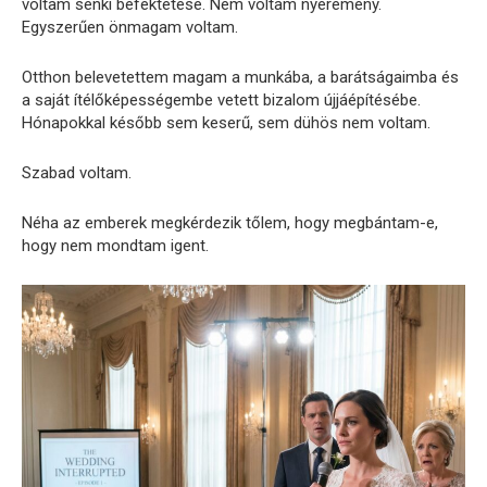
voltam senki befektetése. Nem voltam nyeremény.
Egyszerűen önmagam voltam.
Otthon belevetettem magam a munkába, a barátságaimba és
a saját ítélőképességembe vetett bizalom újjáépítésébe.
Hónapokkal később sem keserű, sem dühös nem voltam.
Szabad voltam.
Néha az emberek megkérdezik tőlem, hogy megbántam-e,
hogy nem mondtam igent.