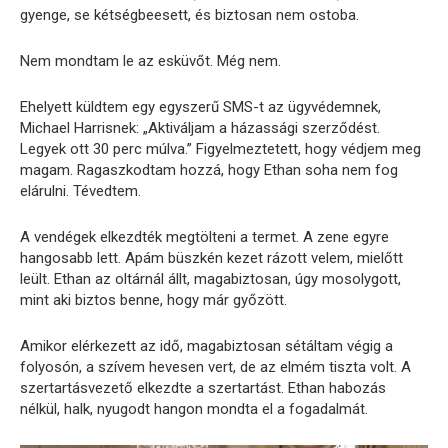
gyenge, se kétségbeesett, és biztosan nem ostoba.
Nem mondtam le az esküvőt. Még nem.
Ehelyett küldtem egy egyszerű SMS-t az ügyvédemnek,
Michael Harrisnek: „Aktiváljam a házassági szerződést.
Legyek ott 30 perc múlva.” Figyelmeztetett, hogy védjem meg
magam. Ragaszkodtam hozzá, hogy Ethan soha nem fog
elárulni. Tévedtem.
A vendégek elkezdték megtölteni a termet. A zene egyre
hangosabb lett. Apám büszkén kezet rázott velem, mielőtt
leült. Ethan az oltárnál állt, magabiztosan, úgy mosolygott,
mint aki biztos benne, hogy már győzött.
Amikor elérkezett az idő, magabiztosan sétáltam végig a
folyosón, a szívem hevesen vert, de az elmém tiszta volt. A
szertartásvezető elkezdte a szertartást. Ethan habozás
nélkül, halk, nyugodt hangon mondta el a fogadalmát.