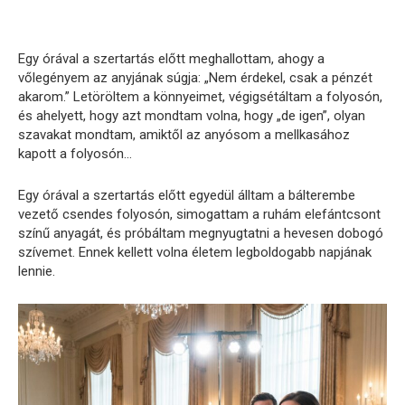
Egy órával a szertartás előtt meghallottam, ahogy a
vőlegényem az anyjának súgja: „Nem érdekel, csak a pénzét
akarom.” Letöröltem a könnyeimet, végigsétáltam a folyosón,
és ahelyett, hogy azt mondtam volna, hogy „de igen”, olyan
szavakat mondtam, amiktől az anyósom a mellkasához
kapott a folyosón…
Egy órával a szertartás előtt egyedül álltam a bálterembe
vezető csendes folyosón, simogattam a ruhám elefántcsont
színű anyagát, és próbáltam megnyugtatni a hevesen dobogó
szívemet. Ennek kellett volna életem legboldogabb napjának
lennie.