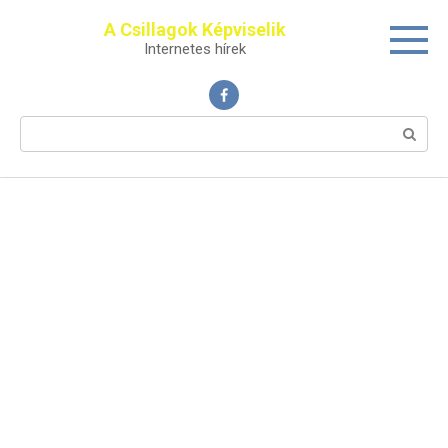
Перейти
A Csillagok Képviselik
к
Internetes hírek
контенту
Поиск: