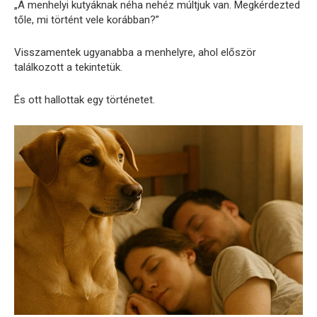
„A menhelyi kutyáknak néha nehéz múltjuk van. Megkérdezted
tőle, mi történt vele korábban?”
Visszamentek ugyanabba a menhelyre, ahol először
találkozott a tekintetük.
És ott hallottak egy történetet.