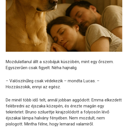
Mozdulatlanul állt a szobájuk küszöbén, mint egy őrszem.
Egyszerűen csak figyelt. Néha hajnalig.
– Valószínűleg csak védekezik – mondta Lucas. –
Hozzászokik, ennyi az egész.
De minél több idő telt, annál jobban aggódott. Emma elkezdett
felébredni az éjszaka közepén, és érezte magán egy
tekintetet. Bruno sziluettje kirajzolódott a folyosón lévő
éjszakai lámpa halvány fényében. Nem mozdult, nem
pislogott. Mintha félne, hogy lemarad valamiről.