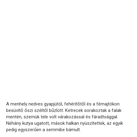
A menhely nedves gyapjútól, fehérítőtől és a fémajtókon
besüvítő őszi széltől bűzlött. Ketrecek sorakoztak a falak
mentén, szemük tele volt várakozással és fáradtsággal.
Néhány kutya ugatott, mások halkan nyüszítettek, az egyik
pedig egyszerűen a semmibe bámult.