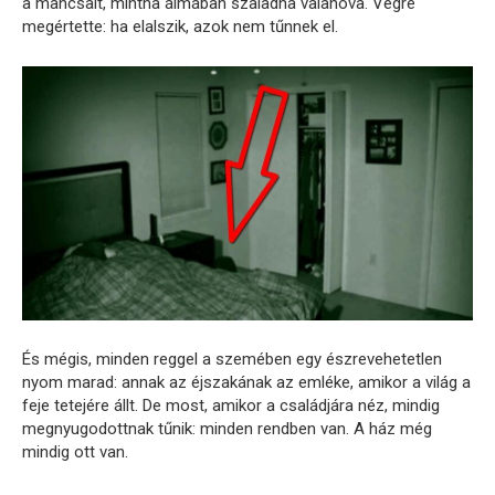
a mancsait, mintha álmában szaladna valahova. Végre
megértette: ha elalszik, azok nem tűnnek el.
És mégis, minden reggel a szemében egy észrevehetetlen
nyom marad: annak az éjszakának az emléke, amikor a világ a
feje tetejére állt. De most, amikor a családjára néz, mindig
megnyugodottnak tűnik: minden rendben van. A ház még
mindig ott van.