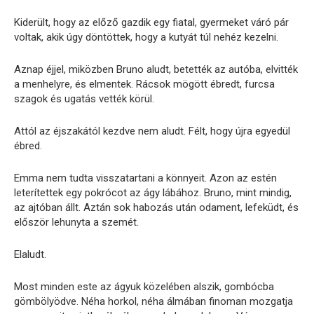
Kiderült, hogy az előző gazdik egy fiatal, gyermeket váró pár
voltak, akik úgy döntöttek, hogy a kutyát túl nehéz kezelni.
Aznap éjjel, miközben Bruno aludt, betették az autóba, elvitték
a menhelyre, és elmentek. Rácsok mögött ébredt, furcsa
szagok és ugatás vették körül.
Attól az éjszakától kezdve nem aludt. Félt, hogy újra egyedül
ébred.
Emma nem tudta visszatartani a könnyeit. Azon az estén
leterítettek egy pokrócot az ágy lábához. Bruno, mint mindig,
az ajtóban állt. Aztán sok habozás után odament, lefeküdt, és
először lehunyta a szemét.
Elaludt.
Most minden este az ágyuk közelében alszik, gombócba
gömbölyödve. Néha horkol, néha álmában finoman mozgatja