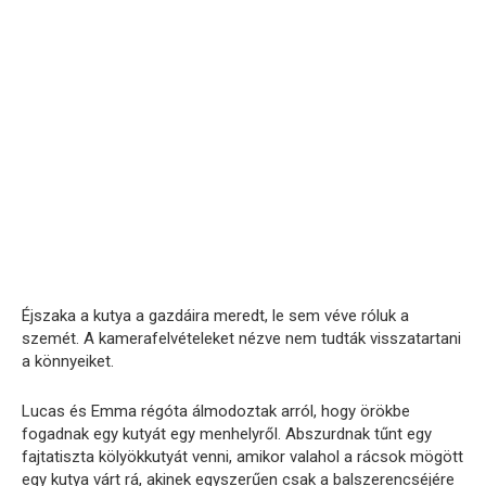
Éjszaka a kutya a gazdáira meredt, le sem véve róluk a
szemét. A kamerafelvételeket nézve nem tudták visszatartani
a könnyeiket.
Lucas és Emma régóta álmodoztak arról, hogy örökbe
fogadnak egy kutyát egy menhelyről. Abszurdnak tűnt egy
fajtatiszta kölyökkutyát venni, amikor valahol a rácsok mögött
egy kutya várt rá, akinek egyszerűen csak a balszerencséjére