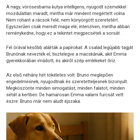
A nagy, vörösesbarna kutya intelligens, nyugodt szemekkel
mozdulatlan maradt, mintha már mindent megértett volna.
Nem rohant a rácsok felé, nem könyörgött szeretetért.
Egyszerűen csak meredt maga elé, intenzíven, mintha abban
reménykedne, hogy ez a tekintet megpecsételi a sorsát.
Fél órával később aláírták a papírokat. A család legújabb tagját
Brunónak nevezték el, tisztelegve a macskának, akit Emma
gyerekkorában imádott, és akiről szép emlékeket őriz.
Az első néhány hét tökéletes volt. Bruno meglepően
engedelmesnek, nyugodtnak és szeretetteljesnek bizonyult.
Megköszönte minden simogatást, minden falatot, minden
sétát a kertben. De hamarosan Emma valami furcsát vett
észre: Bruno már nem aludt éjszaka.