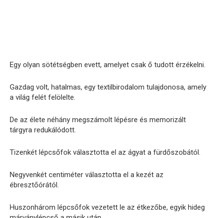
Egy olyan sötétségben evett, amelyet csak ő tudott érzékelni.
Gazdag volt, hatalmas, egy textilbirodalom tulajdonosa, amely
a világ felét felölelte.
De az élete néhány megszámolt lépésre és memorizált
tárgyra redukálódott.
Tizenkét lépcsőfok választotta el az ágyat a fürdőszobától.
Negyvenkét centiméter választotta el a kezét az
ébresztőórától.
Huszonhárom lépcsőfok vezetett le az étkezőbe, egyik hideg
márványlépcső a másik után.