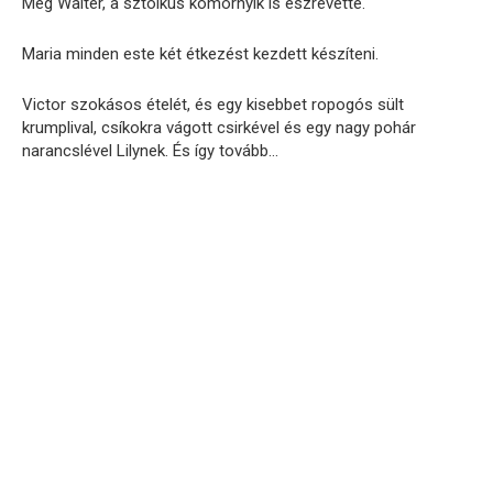
Még Walter, a sztoikus komornyik is észrevette.
Maria minden este két étkezést kezdett készíteni.
Victor szokásos ételét, és egy kisebbet ropogós sült
krumplival, csíkokra vágott csirkével és egy nagy pohár
narancslével Lilynek. És így tovább…