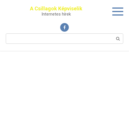
Перейти
A Csillagok Képviselik
к
Internetes hírek
контенту
Поиск: