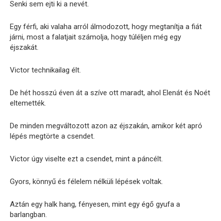
Senki sem ejti ki a nevét.
Egy férfi, aki valaha arról álmodozott, hogy megtanítja a fiát
járni, most a falatjait számolja, hogy túléljen még egy
éjszakát.
Victor technikailag élt.
De hét hosszú éven át a szíve ott maradt, ahol Elenát és Noét
eltemették.
De minden megváltozott azon az éjszakán, amikor két apró
lépés megtörte a csendet.
Victor úgy viselte ezt a csendet, mint a páncélt.
Gyors, könnyű és félelem nélküli lépések voltak.
Aztán egy halk hang, fényesen, mint egy égő gyufa a
barlangban.