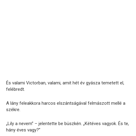
És valami Victorban, valami, amit hét év gyásza temetett el,
felébredt.
A lány feleakkora harcos elszántságával felmászott mellé a
székre.
„Lily a nevem” – jelentette be büszkén. „Kétéves vagyok. És te,
hány éves vagy?”