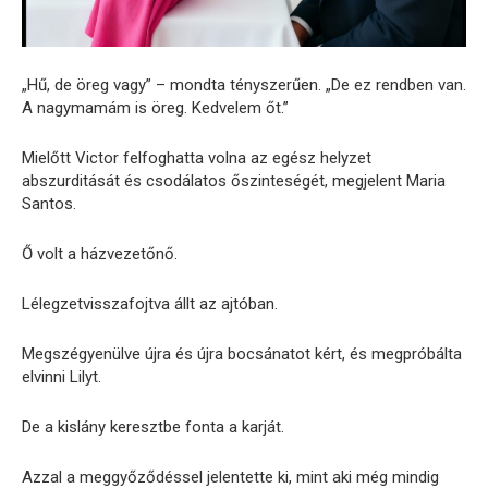
„Hű, de öreg vagy” – mondta tényszerűen. „De ez rendben van.
A nagymamám is öreg. Kedvelem őt.”
Mielőtt Victor felfoghatta volna az egész helyzet
abszurditását és csodálatos őszinteségét, megjelent Maria
Santos.
Ő volt a házvezetőnő.
Lélegzetvisszafojtva állt az ajtóban.
Megszégyenülve újra és újra bocsánatot kért, és megpróbálta
elvinni Lilyt.
De a kislány keresztbe fonta a karját.
Azzal a meggyőződéssel jelentette ki, mint aki még mindig