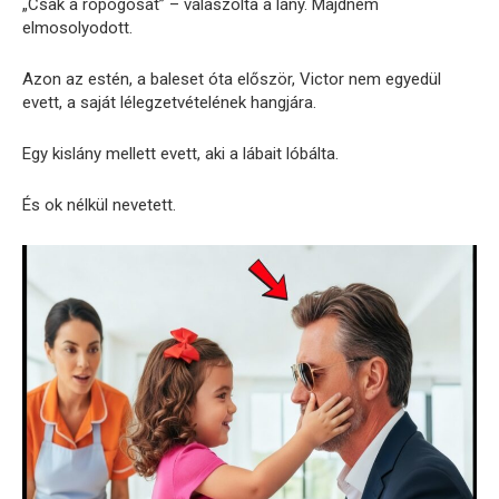
„Csak a ropogósat” – válaszolta a lány. Majdnem
elmosolyodott.
Azon az estén, a baleset óta először, Victor nem egyedül
evett, a saját lélegzetvételének hangjára.
Egy kislány mellett evett, aki a lábait lóbálta.
És ok nélkül nevetett.