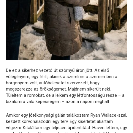
De ez a sikerhez vezető út szörnyű áron jött. Az első
vőlegényem, egy férfi, akinek a szerelme a szememben a
horgonyom volt, autóbalesetet szervezett, hogy
megszerezze az örökségemet. Majdnem sikerült neki.
Túléltem a romokat, de a lelkem egy létfontosságú része – a
bizalomra való képességem – azon a napon meghalt.
Amikor egy jótékonysági gálán találkoztam Ryan Wallace-szal,
kezdett körvonalazódni egy terv. Egy kísérletet akartam
végezni. Kitaláltam egy teljesen új identitást: Haven lettem, egy