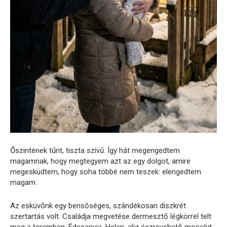
Őszintének tűnt, tiszta szívű. Így hát megengedtem
magamnak, hogy megtegyem azt az egy dolgot, amire
megesküdtem, hogy soha többé nem teszek: elengedtem
magam.
Az esküvőnk egy bensőséges, szándékosan diszkrét
szertartás volt. Családja megvetése dermesztő légkörrel telt
meg a teremben. Édesanyja, Helen, alig észrevehető mosolyt