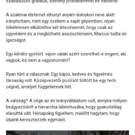
szabadúszó grafikus, szerény jövedelemmel és háttérrel.
A szakmai életemet elhunyt anyám leánykori neve alatt
irányítottam, mint egy szellem a saját gépemben, olyan
tökéletesen elkülönítve két létezésemet, hogy csak az
ügyvédem és a megbízható asszisztensem, Marcus tudta az
igazságot.
Egy kérdés gyötört: vajon valaki azért szerethet-e engem, aki
vagyok, és nem a vagyonomért?
Ryan tűnt a válasznak. Egy bájos, kedves és figyelmes
társaság volt. Középvezetői pozíciót töltött be egy tech
cégnél, amelyet függetlennek hitt.
A valóság? A cége az én leányvállalatom volt, annyira mélyen
beágyazódott a hierarchia labirintusába, hogy gyakorlatilag
elavulttá vált. Hónapokig figyeltem, mielőtt hagytam, hogy
útjaink keresztezzék egymást.