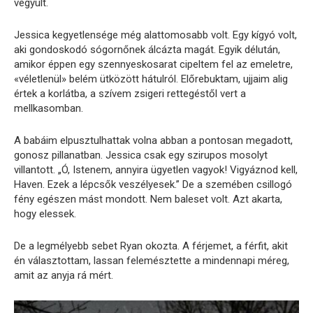
vegyült.
Jessica kegyetlensége még alattomosabb volt. Egy kígyó volt,
aki gondoskodó sógornőnek álcázta magát. Egyik délután,
amikor éppen egy szennyeskosarat cipeltem fel az emeletre,
«véletlenül» belém ütközött hátulról. Előrebuktam, ujjaim alig
értek a korlátba, a szívem zsigeri rettegéstől vert a
mellkasomban.
A babáim elpusztulhattak volna abban a pontosan megadott,
gonosz pillanatban. Jessica csak egy szirupos mosolyt
villantott. „Ó, Istenem, annyira ügyetlen vagyok! Vigyáznod kell,
Haven. Ezek a lépcsők veszélyesek.” De a szemében csillogó
fény egészen mást mondott. Nem baleset volt. Azt akarta,
hogy elessek.
De a legmélyebb sebet Ryan okozta. A férjemet, a férfit, akit
én választottam, lassan felemésztette a mindennapi méreg,
amit az anyja rá mért.