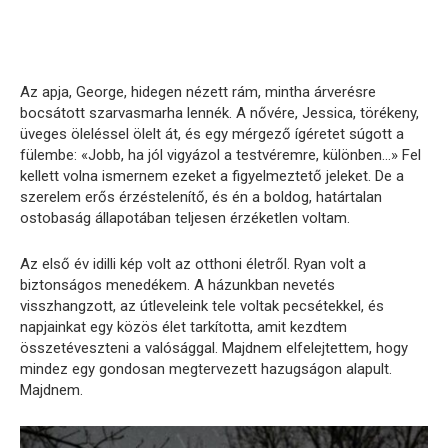
Az apja, George, hidegen nézett rám, mintha árverésre
bocsátott szarvasmarha lennék. A nővére, Jessica, törékeny,
üveges öleléssel ölelt át, és egy mérgező ígéretet súgott a
fülembe: «Jobb, ha jól vigyázol a testvéremre, különben…» Fel
kellett volna ismernem ezeket a figyelmeztető jeleket. De a
szerelem erős érzéstelenítő, és én a boldog, határtalan
ostobaság állapotában teljesen érzéketlen voltam.
Az első év idilli kép volt az otthoni életről. Ryan volt a
biztonságos menedékem. A házunkban nevetés
visszhangzott, az útleveleink tele voltak pecsétekkel, és
napjainkat egy közös élet tarkította, amit kezdtem
összetéveszteni a valósággal. Majdnem elfelejtettem, hogy
mindez egy gondosan megtervezett hazugságon alapult.
Majdnem.