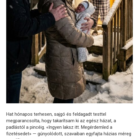
Hat hónapos terhesen, sajgó és feldagadt testtel
megparancsolta, hogy takarítsam ki az egész házat, a
padlástól a pincéig. «Ingyen laksz itt. Megérdemled a
fizetésedet» — gúnyolódott, szavaiban egyfajta házias méreg