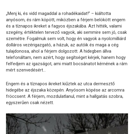
„Menj ki, és vidd magaddal a rohadékaidat!” – kiáltotta
anyósom, és rám köpött, miközben a férjem belökött engem
és a tíznapos ikreket a fagyos éjszakába. Azt hitték, valami
szegény, értéktelen tervező vagyok, aki semmire sem jó, csak
szemétre. Fogalmuk sem volt, hogy én vagyok a nyolcmilliárd
dolláros vezérigazgató, a házuk, az autóik és maga a cég
tulajdonosa, ahol a férjem dolgozott. A hidegben állva
telefonáltam, nem azért, hogy segítséget kérjek, hanem hogy
felfedjem az igazságot, ami miatt bocsánatot kérnének a rám
mért szenvedésért…
Engem és a tíznapos ikreket kiűztek az utca dermesztő
hidegébe az éjszaka közepén. Anyósom köpése az arcomra
fröccsent. A férjem, mozdulatlanul, mint a hallgatás szobra,
egyszerűen csak nézett.