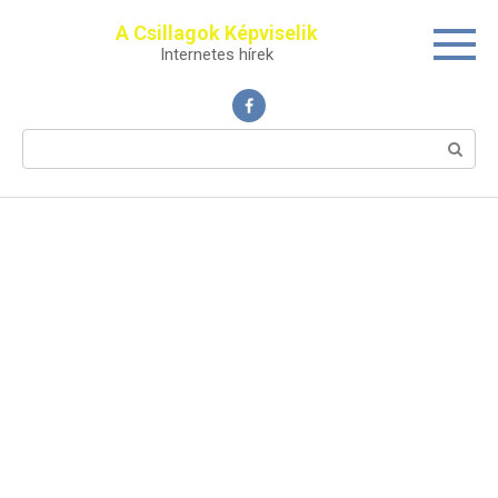
Перейти
A Csillagok Képviselik
к
Internetes hírek
контенту
Поиск: