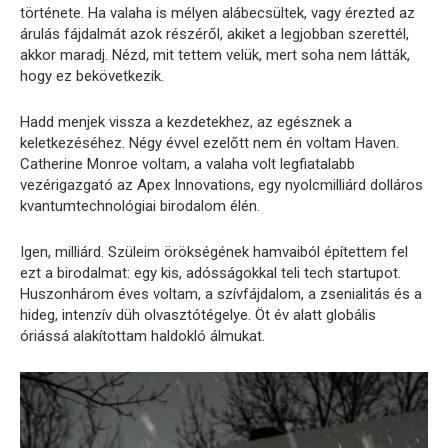
története. Ha valaha is mélyen alábecsültek, vagy érezted az
árulás fájdalmát azok részéről, akiket a legjobban szerettél,
akkor maradj. Nézd, mit tettem velük, mert soha nem látták,
hogy ez bekövetkezik.
Hadd menjek vissza a kezdetekhez, az egésznek a
keletkezéséhez. Négy évvel ezelőtt nem én voltam Haven.
Catherine Monroe voltam, a valaha volt legfiatalabb
vezérigazgató az Apex Innovations, egy nyolcmilliárd dolláros
kvantumtechnológiai birodalom élén.
Igen, milliárd. Szüleim örökségének hamvaiból építettem fel
ezt a birodalmat: egy kis, adósságokkal teli tech startupot.
Huszonhárom éves voltam, a szívfájdalom, a zsenialitás és a
hideg, intenzív düh olvasztótégelye. Öt év alatt globális
óriássá alakítottam haldokló álmukat.