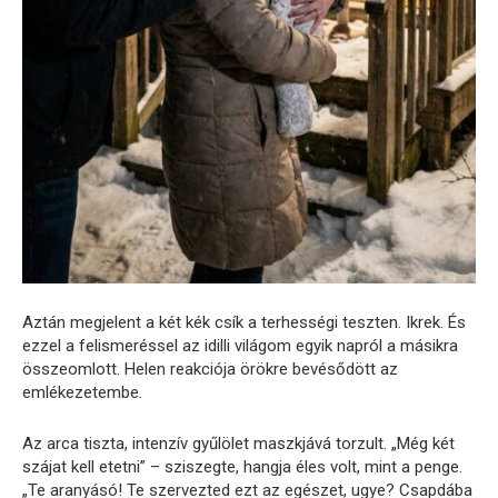
Aztán megjelent a két kék csík a terhességi teszten. Ikrek. És
ezzel a felismeréssel az idilli világom egyik napról a másikra
összeomlott. Helen reakciója örökre bevésődött az
emlékezetembe.
Az arca tiszta, intenzív gyűlölet maszkjává torzult. „Még két
szájat kell etetni” – sziszegte, hangja éles volt, mint a penge.
„Te aranyásó! Te szervezted ezt az egészet, ugye? Csapdába