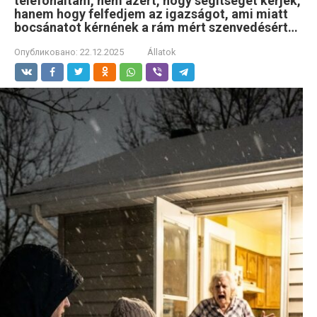
telefonáltam, nem azért, hogy segítséget kérjek,
hanem hogy felfedjem az igazságot, ami miatt
bocsánatot kérnének a rám mért szenvedésért…
Опубликовано:
22.12.2025
Állatok