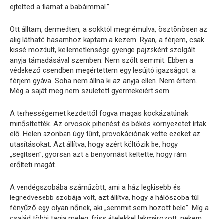
ejtetted a fiamat a babáimmal.”
Ott álltam, dermedten, a sokktól megnémulva, ösztönösen az
alig látható hasamhoz kaptam a kezem. Ryan, a férjem, csak
kissé mozdult, kellemetlensége gyenge pajzsként szolgált
anyja támadásával szemben. Nem szólt semmit. Ebben a
védekező csendben megértettem egy lesújtó igazságot: a
férjem gyáva. Soha nem állna ki az anyja ellen. Nem értem.
Még a saját meg nem született gyermekeiért sem.
A terhességemet kezdettől fogva magas kockázatúnak
minősítették. Az orvosok pihenést és békés környezetet írtak
elő. Helen azonban úgy tűnt, provokációnak vette ezeket az
utasításokat. Azt állítva, hogy azért költözik be, hogy
„segítsen”, gyorsan azt a benyomást keltette, hogy rám
erőlteti magát.
A vendégszobába száműzött, ami a ház legkisebb és
legnedvesebb szobája volt, azt állítva, hogy a hálószoba túl
fényűző egy olyan nőnek, aki „semmit sem hozott bele”. Míg a
család többi tagja meleg, friss ételekkel lakmározott, nekem