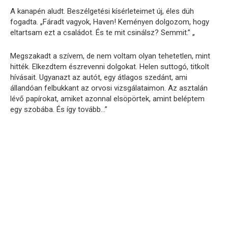
A kanapén aludt. Beszélgetési kísérleteimet új, éles düh
fogadta. „Fáradt vagyok, Haven! Keményen dolgozom, hogy
eltartsam ezt a családot. És te mit csinálsz? Semmit.” „
Megszakadt a szívem, de nem voltam olyan tehetetlen, mint
hitték. Elkezdtem észrevenni dolgokat. Helen suttogó, titkolt
hívásait. Ugyanazt az autót, egy átlagos szedánt, ami
állandóan felbukkant az orvosi vizsgálataimon. Az asztalán
lévő papírokat, amiket azonnal elsöpörtek, amint beléptem
egy szobába. És így tovább…”