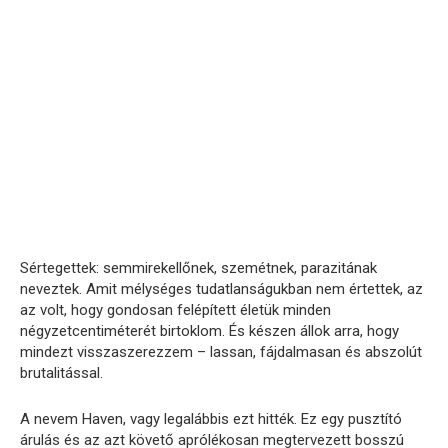
Sértegettek: semmirekellőnek, szemétnek, parazitának
neveztek. Amit mélységes tudatlanságukban nem értettek, az
az volt, hogy gondosan felépített életük minden
négyzetcentiméterét birtoklom. És készen állok arra, hogy
mindezt visszaszerezzem – lassan, fájdalmasan és abszolút
brutalitással.
A nevem Haven, vagy legalábbis ezt hitték. Ez egy pusztító
árulás és az azt követő aprólékosan megtervezett bosszú