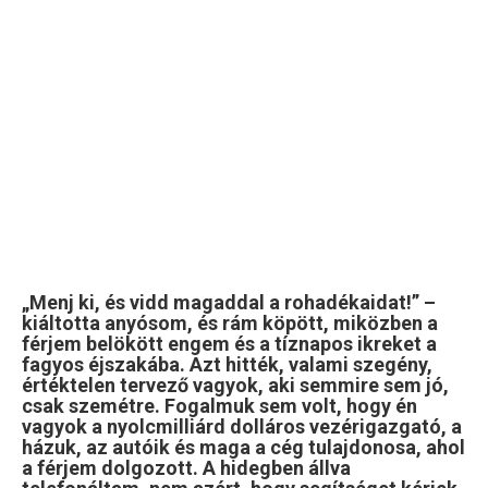
„Menj ki, és vidd magaddal a rohadékaidat!” –
kiáltotta anyósom, és rám köpött, miközben a
férjem belökött engem és a tíznapos ikreket a
fagyos éjszakába. Azt hitték, valami szegény,
értéktelen tervező vagyok, aki semmire sem jó,
csak szemétre. Fogalmuk sem volt, hogy én
vagyok a nyolcmilliárd dolláros vezérigazgató, a
házuk, az autóik és maga a cég tulajdonosa, ahol
a férjem dolgozott. A hidegben állva