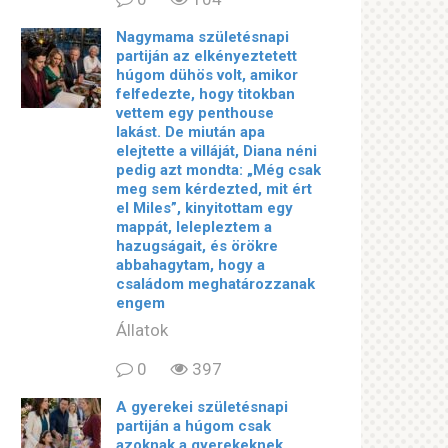
Nagymama születésnapi
partiján az elkényeztetett
húgom dühös volt, amikor
felfedezte, hogy titokban
vettem egy penthouse
lakást. De miután apa
elejtette a villáját, Diana néni
pedig azt mondta: „Még csak
meg sem kérdezted, mit ért
el Miles”, kinyitottam egy
mappát, lelepleztem a
hazugságait, és örökre
abbahagytam, hogy a
családom meghatározzanak
engem
Állatok
0
397
A gyerekei születésnapi
partiján a húgom csak
azoknak a gyerekeknek