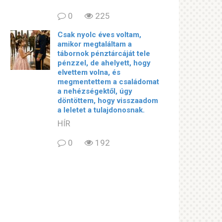
0
225
Csak nyolc éves voltam,
amikor megtaláltam a
tábornok pénztárcáját tele
pénzzel, de ahelyett, hogy
elvettem volna, és
megmentettem a családomat
a nehézségektől, úgy
döntöttem, hogy visszaadom
a leletet a tulajdonosnak.
HÍR
0
192