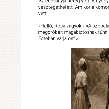
Az édesanyja beteg volt. A gyógys
vesztegethetett. Amikor a komorny
vett.
«Helló, Rosa vagyok.» «A szobalá
megpróbált magabiztosnak tűnni. 
Esteban várja önt.»