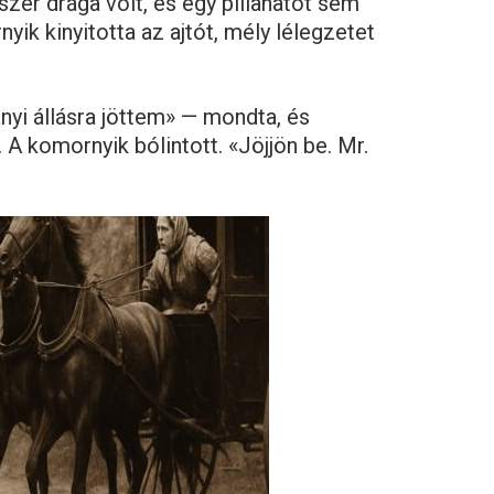
zer drága volt, és egy pillanatot sem
ik kinyitotta az ajtót, mély lélegzetet
nyi állásra jöttem» — mondta, és
A komornyik bólintott. «Jöjjön be. Mr.