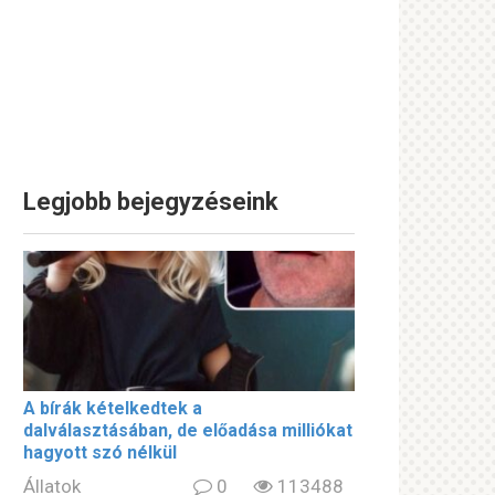
Legjobb bejegyzéseink
A bírák kételkedtek a
dalválasztásában, de előadása milliókat
hagyott szó nélkül
Állatok
0
113488