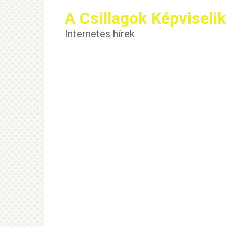
Перейти
A Csillagok Képviselik
к
контенту
Internetes hírek