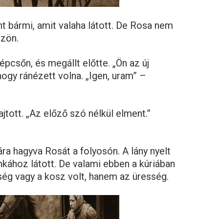
nt bármi, amit valaha látott. De Rosa nem
zzön.
épcsőn, és megállt előtte. „Ön az új
ogy ránézett volna. „Igen, uram” –
jtott. „Az előző szó nélkül elment.”
a hagyva Rosát a folyosón. A lány nyelt
nkához látott. De valami ebben a kúriában
ség vagy a kosz volt, hanem az üresség.