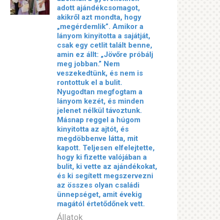
adott ajándékcsomagot,
akikről azt mondta, hogy
„megérdemlik”. Amikor a
lányom kinyitotta a sajátját,
csak egy cetlit talált benne,
amin ez állt: „Jövőre próbálj
meg jobban.” Nem
veszekedtünk, és nem is
rontottuk el a bulit.
Nyugodtan megfogtam a
lányom kezét, és minden
jelenet nélkül távoztunk.
Másnap reggel a húgom
kinyitotta az ajtót, és
megdöbbenve látta, mit
kapott. Teljesen elfelejtette,
hogy ki fizette valójában a
bulit, ki vette az ajándékokat,
és ki segített megszervezni
az összes olyan családi
ünnepséget, amit évekig
magától értetődőnek vett.
Állatok