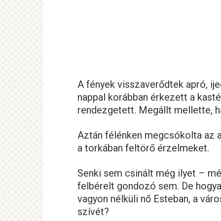
A fények visszaverődtek apró, ije
nappal korábban érkezett a kastél
rendezgetett. Megállt mellette, h
Aztán félénken megcsókolta az a
a torkában feltörő érzelmeket.
Senki sem csinált még ilyet – m
felbérelt gondozó sem. De hogya
vagyon nélküli nő Esteban, a vár
szívét?