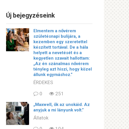
Új bejegyzéseink
Elmentem a nővérem
születésnapi bulijára, a
kezemben egy szeretettel
készített tortával. De a hála
helyett a nevetését és a
kegyetlen szavait hallottam:
„Az én szánalmas nővérem
tényleg azt hiszi, hogy közel
állunk egymáshoz.”
ÉRDEKES
0
251
„Maxwell, ők az unokáid. Az
anyjuk a mi lányunk volt.”
Állatok
0
104