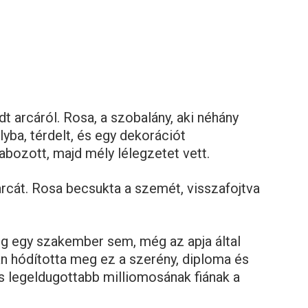
dt arcáról. Rosa, a szobalány, aki néhány
yba, térdelt, és egy dekorációt
abozott, majd mély lélegzetet vett.
rcát. Rosa becsukta a szemét, visszafojtva
ég egy szakember sem, még az apja által
n hódította meg ez a szerény, diploma és
os legeldugottabb milliomosának fiának a