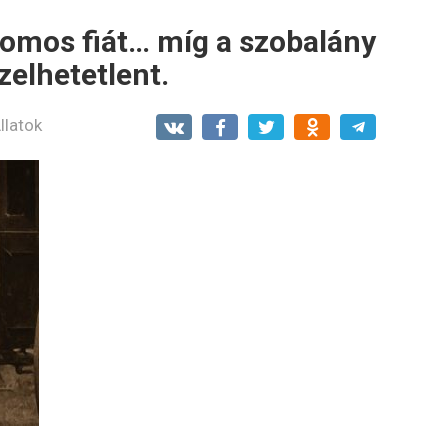
iomos fiát… míg a szobalány
zelhetetlent.
llatok