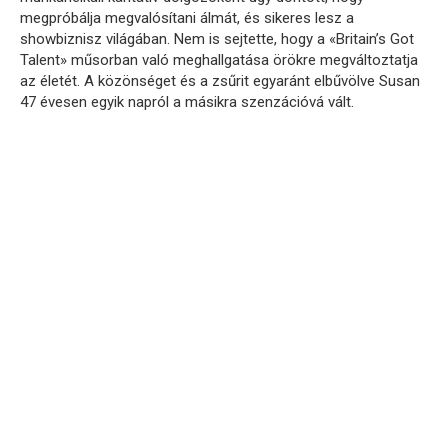
megpróbálja megvalósítani álmát, és sikeres lesz a
showbiznisz világában. Nem is sejtette, hogy a «Britain’s Got
Talent» műsorban való meghallgatása örökre megváltoztatja
az életét. A közönséget és a zsűrit egyaránt elbűvölve Susan
47 évesen egyik napról a másikra szenzációvá vált.