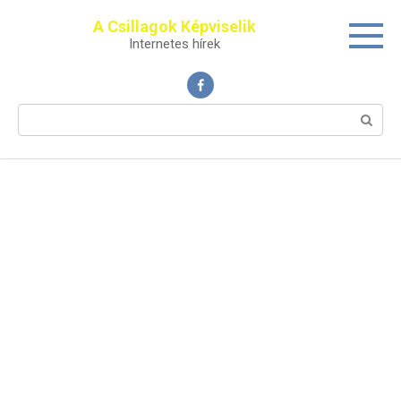
Перейти
A Csillagok Képviselik
к
Internetes hírek
контенту
Поиск: