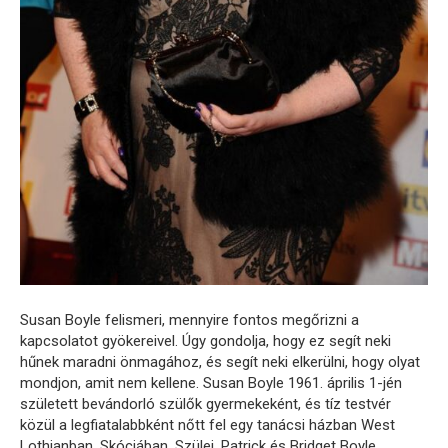
Susan Boyle felismeri, mennyire fontos megőrizni a
kapcsolatot gyökereivel. Úgy gondolja, hogy ez segít neki
hűnek maradni önmagához, és segít neki elkerülni, hogy olyat
mondjon, amit nem kellene. Susan Boyle 1961. április 1-jén
született bevándorló szülők gyermekeként, és tíz testvér
közül a legfiatalabbként nőtt fel egy tanácsi házban West
Lothianban, Skóciában. Szülei, Patrick és Bridget Boyle,