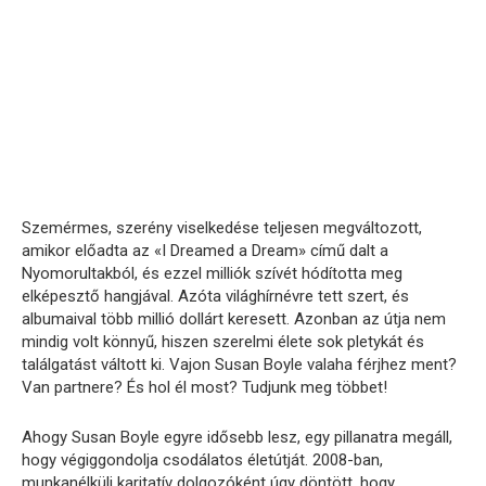
Szemérmes, szerény viselkedése teljesen megváltozott,
amikor előadta az «I Dreamed a Dream» című dalt a
Nyomorultakból, és ezzel milliók szívét hódította meg
elképesztő hangjával. Azóta világhírnévre tett szert, és
albumaival több millió dollárt keresett. Azonban az útja nem
mindig volt könnyű, hiszen szerelmi élete sok pletykát és
találgatást váltott ki. Vajon Susan Boyle valaha férjhez ment?
Van partnere? És hol él most? Tudjunk meg többet!
Ahogy Susan Boyle egyre idősebb lesz, egy pillanatra megáll,
hogy végiggondolja csodálatos életútját. 2008-ban,
munkanélküli karitatív dolgozóként úgy döntött, hogy