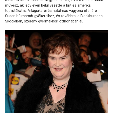
második stúdióalbuma megjelenésével, és ő lett a harmadik
művész, aki egy éven belül vezette a brit és amerikai
toplistákat is. Világsikerei és hatalmas vagyona ellenére
Susan hű maradt gyökereihez, és továbbra is Blackburnben,
Skóciában, szerény gyermekkori otthonában él.