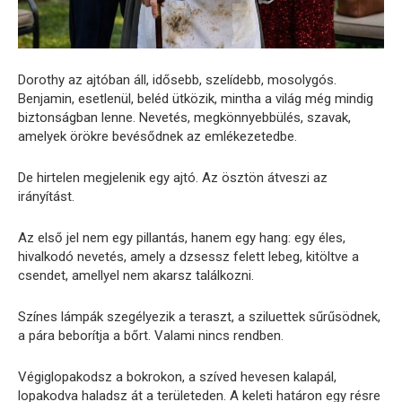
Dorothy az ajtóban áll, idősebb, szelídebb, mosolygós.
Benjamin, esetlenül, beléd ütközik, mintha a világ még mindig
biztonságban lenne. Nevetés, megkönnyebbülés, szavak,
amelyek örökre bevésődnek az emlékezetedbe.
De hirtelen megjelenik egy ajtó. Az ösztön átveszi az
irányítást.
Az első jel nem egy pillantás, hanem egy hang: egy éles,
hivalkodó nevetés, amely a dzsessz felett lebeg, kitöltve a
csendet, amellyel nem akarsz találkozni.
Színes lámpák szegélyezik a teraszt, a sziluettek sűrűsödnek,
a pára beborítja a bőrt. Valami nincs rendben.
Végiglopakodsz a bokrokon, a szíved hevesen kalapál,
lopakodva haladsz át a területeden. A keleti határon egy résre