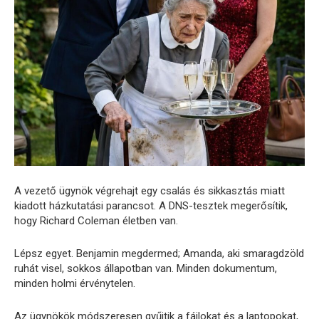
A vezető ügynök végrehajt egy csalás és sikkasztás miatt
kiadott házkutatási parancsot. A DNS-tesztek megerősítik,
hogy Richard Coleman életben van.
Lépsz egyet. Benjamin megdermed; Amanda, aki smaragdzöld
ruhát visel, sokkos állapotban van. Minden dokumentum,
minden holmi érvénytelen.
Az ügynökök módszeresen gyűjtik a fájlokat és a laptopokat,