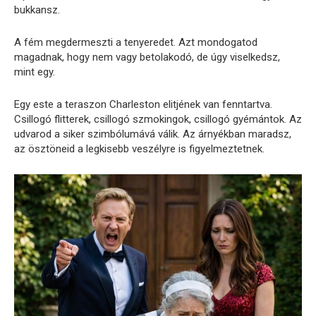
bukkansz.
A fém megdermeszti a tenyeredet. Azt mondogatod
magadnak, hogy nem vagy betolakodó, de úgy viselkedsz,
mint egy.
Egy este a teraszon Charleston elitjének van fenntartva.
Csillogó flitterek, csillogó szmokingok, csillogó gyémántok. Az
udvarod a siker szimbólumává válik. Az árnyékban maradsz,
az ösztöneid a legkisebb veszélyre is figyelmeztetnek.