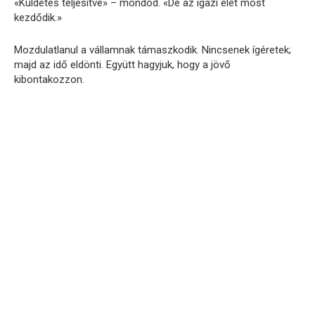
«Küldetés teljesítve» – mondod. «De az igazi élet most
kezdődik.»
Mozdulatlanul a vállamnak támaszkodik. Nincsenek ígéretek;
majd az idő eldönti. Együtt hagyjuk, hogy a jövő
kibontakozzon.