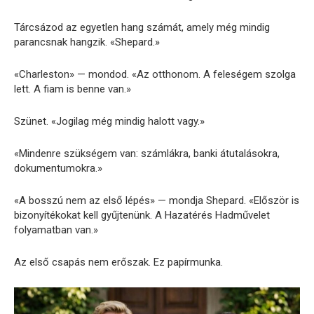
Tárcsázod az egyetlen hang számát, amely még mindig
parancsnak hangzik. «Shepard.»
«Charleston» — mondod. «Az otthonom. A feleségem szolga
lett. A fiam is benne van.»
Szünet. «Jogilag még mindig halott vagy.»
«Mindenre szükségem van: számlákra, banki átutalásokra,
dokumentumokra.»
«A bosszú nem az első lépés» — mondja Shepard. «Először is
bizonyítékokat kell gyűjtenünk. A Hazatérés Hadművelet
folyamatban van.»
Az első csapás nem erőszak. Ez papírmunka.