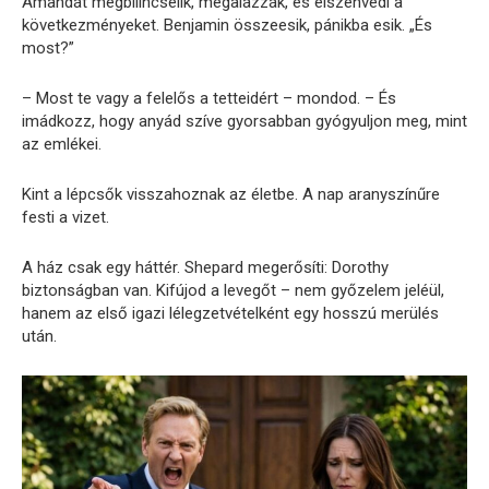
Amandát megbilincselik, megalázzák, és elszenvedi a
következményeket. Benjamin összeesik, pánikba esik. „És
most?”
– Most te vagy a felelős a tetteidért – mondod. – És
imádkozz, hogy anyád szíve gyorsabban gyógyuljon meg, mint
az emlékei.
Kint a lépcsők visszahoznak az életbe. A nap aranyszínűre
festi a vizet.
A ház csak egy háttér. Shepard megerősíti: Dorothy
biztonságban van. Kifújod a levegőt – nem győzelem jeléül,
hanem az első igazi lélegzetvételként egy hosszú merülés
után.