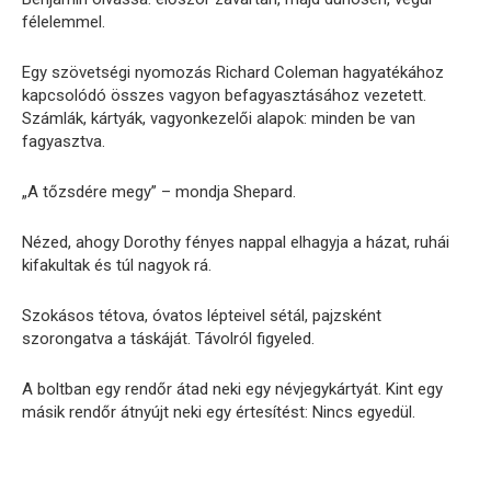
félelemmel.
Egy szövetségi nyomozás Richard Coleman hagyatékához
kapcsolódó összes vagyon befagyasztásához vezetett.
Számlák, kártyák, vagyonkezelői alapok: minden be van
fagyasztva.
„A tőzsdére megy” – mondja Shepard.
Nézed, ahogy Dorothy fényes nappal elhagyja a házat, ruhái
kifakultak és túl nagyok rá.
Szokásos tétova, óvatos lépteivel sétál, pajzsként
szorongatva a táskáját. Távolról figyeled.
A boltban egy rendőr átad neki egy névjegykártyát. Kint egy
másik rendőr átnyújt neki egy értesítést: Nincs egyedül.