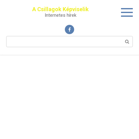
Перейти
A Csillagok Képviselik
к
Internetes hírek
контенту
Поиск: