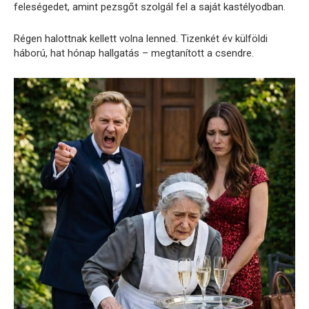
feleségedet, amint pezsgőt szolgál fel a saját kastélyodban.
Régen halottnak kellett volna lenned. Tizenkét év külföldi
háború, hat hónap hallgatás – megtanított a csendre.