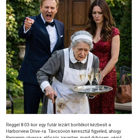
Reggel 8:03-kor egy futár lezárt borítékot kézbesít a
Harborview Drive-ra. Távcsövön keresztül figyeled, ahogy
Benjamin olvassa: először zavartan, majd dühösen, végül