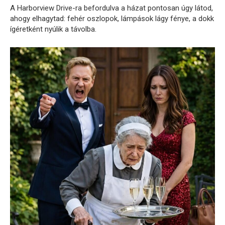
A Harborview Drive-ra befordulva a házat pontosan úgy látod,
ahogy elhagytad: fehér oszlopok, lámpások lágy fénye, a dokk
ígéretként nyúlik a távolba.