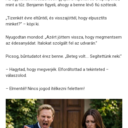
mint a tűz. Benjamin figyeli, ahogy a benne lévő fiú szétesik.
„Tizenkét évre eltűntél, és visszajöttél, hogy elpusztíts
minket?” – köpi ki.
Nyugodtan mondod: „Azért jöttem vissza, hogy megmentsem
az édesanyádat. Italokat szolgált fel az udvarán.”
Picsog, bűntudatot érez benne. „Beteg volt…. Segítettünk neki.”
– Hagytad, hogy megverjék. Elfordítottad a tekinteted –
válaszolod.
– Elmentél! Nincs jogod ítélkezni felettem!