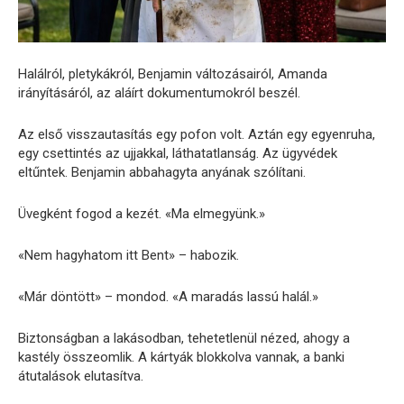
Halálról, pletykákról, Benjamin változásairól, Amanda
irányításáról, az aláírt dokumentumokról beszél.
Az első visszautasítás egy pofon volt. Aztán egy egyenruha,
egy csettintés az ujjakkal, láthatatlanság. Az ügyvédek
eltűntek. Benjamin abbahagyta anyának szólítani.
Üvegként fogod a kezét. «Ma elmegyünk.»
«Nem hagyhatom itt Bent» – habozik.
«Már döntött» – mondod. «A maradás lassú halál.»
Biztonságban a lakásodban, tehetetlenül nézed, ahogy a
kastély összeomlik. A kártyák blokkolva vannak, a banki
átutalások elutasítva.