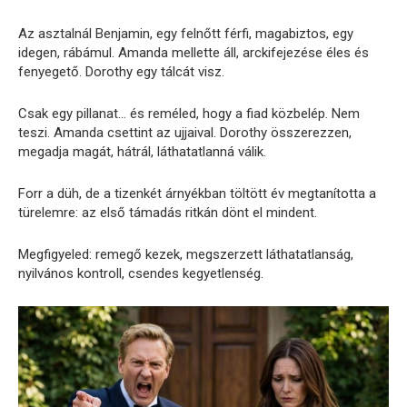
Az asztalnál Benjamin, egy felnőtt férfi, magabiztos, egy
idegen, rábámul. Amanda mellette áll, arckifejezése éles és
fenyegető. Dorothy egy tálcát visz.
Csak egy pillanat… és reméled, hogy a fiad közbelép. Nem
teszi. Amanda csettint az ujjaival. Dorothy összerezzen,
megadja magát, hátrál, láthatatlanná válik.
Forr a düh, de a tizenkét árnyékban töltött év megtanította a
türelemre: az első támadás ritkán dönt el mindent.
Megfigyeled: remegő kezek, megszerzett láthatatlanság,
nyilvános kontroll, csendes kegyetlenség.