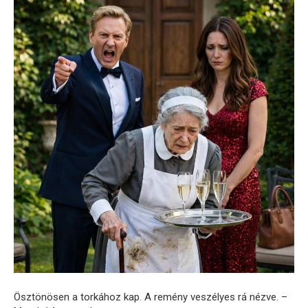
Ösztönösen a torkához kap. A remény veszélyes rá nézve. –