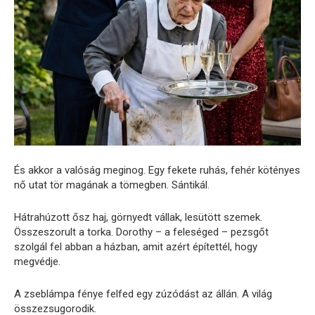
És akkor a valóság meginog. Egy fekete ruhás, fehér kötényes
nő utat tör magának a tömegben. Sántikál.
Hátrahúzott ősz haj, görnyedt vállak, lesütött szemek.
Összeszorult a torka. Dorothy – a feleséged – pezsgőt
szolgál fel abban a házban, amit azért építettél, hogy
megvédje.
A zseblámpa fénye felfed egy zúzódást az állán. A világ
összezsugorodik.