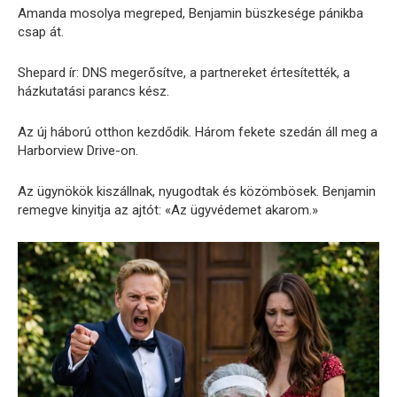
Amanda mosolya megreped, Benjamin büszkesége pánikba
csap át.
Shepard ír: DNS megerősítve, a partnereket értesítették, a
házkutatási parancs kész.
Az új háború otthon kezdődik. Három fekete szedán áll meg a
Harborview Drive-on.
Az ügynökök kiszállnak, nyugodtak és közömbösek. Benjamin
remegve kinyitja az ajtót: «Az ügyvédemet akarom.»