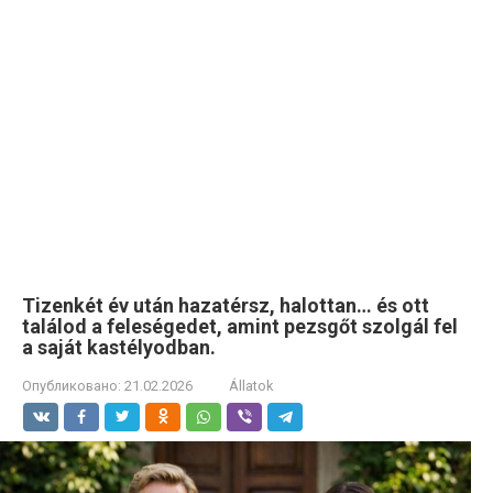
Tizenkét év után hazatérsz, halottan… és ott
találod a feleségedet, amint pezsgőt szolgál fel
a saját kastélyodban.
Опубликовано:
21.02.2026
Állatok