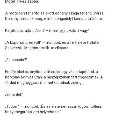
Motel, 14-es szoba.
A motelben fehérítő és állott dohány szaga terjeng. Vársz.
Dorothy halkan kopog, mintha engedélyt kérne a túlélésre.
Kinyitod az ajtót. „Nem” – mormolja. „Halott vagy.”
„A koporsó üres volt” – mondod, és a férfi neve hallatán
összeesik. Megtántorodik, te elkapod.
„Ez csapda?”
Emlékekkel bizonyítod: a lilaakác, egy vita a tapétáról, a
horkolás borivás után, a nászéjszakán tett fogadalmak. A
térded megroggyan, ő a mellkasodnak zokog.
„Elmentél.”
„Tudom” – mondod. „És az életemet azzal fogom tölteni,
hogy megpróbáljam helyrehozni.”