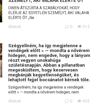
SZEMÉLYT, AKI VALAHA ELÉRTE ŐT
OWEN ÁTSZÚRTA A SZABÁLYOKAT, HOGY
ELÉRJE AZ EGYETLEN SZEMÉLYT, AKI VALAHA
ELÉRTE ŐT „Ne
Állatok
0
312
Szégyellném, ha így megjelenne a
vendégek előtt » — mondta a nővérem
hidegen, nem engedve, hogy a lányom
részt vegyen unokahúga
születésnapján. Abban a pillanatban
megesküdtem, hogy keservesen
megbánják kegyetlenségüket, és
lehajtott fejjel bocsánatot kérnek tőle.
Szégyellném, ha így megjelenne a vendégek
előtt » — mondta a nővérem hidegen, nem
Állatok
0
455