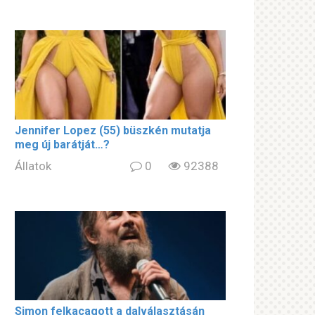
Jennifer Lopez (55) büszkén mutatja
meg új barátját…?
Állatok
0
92388
Simon felkacagott a dalválasztásán