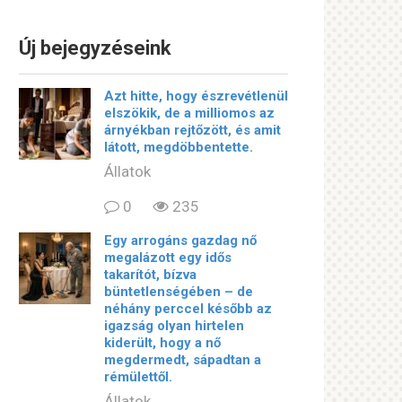
Új bejegyzéseink
Azt hitte, hogy észrevétlenül
elszökik, de a milliomos az
árnyékban rejtőzött, és amit
látott, megdöbbentette.
Állatok
0
235
Egy arrogáns gazdag nő
megalázott egy idős
takarítót, bízva
büntetlenségében – de
néhány perccel később az
igazság olyan hirtelen
kiderült, hogy a nő
megdermedt, sápadtan a
rémülettől.
Állatok