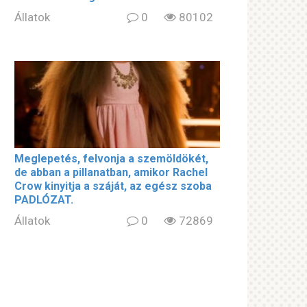
Állatok
0
80102
Meglepetés, felvonja a szemöldökét,
de abban a pillanatban, amikor Rachel
Crow kinyitja a száját, az egész szoba
PADLÓZAT.
Állatok
0
72869