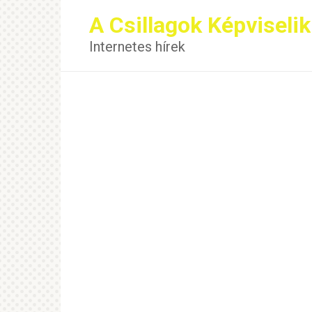
Перейти
A Csillagok Képviselik
к
контенту
Internetes hírek