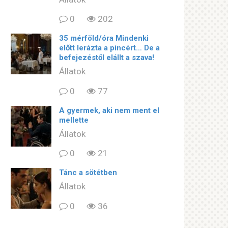
0
202
35 mérföld/óra Mindenki
előtt lerázta a pincért… De a
befejezéstől elállt a szava!
Állatok
0
77
A gyermek, aki nem ment el
mellette
Állatok
0
21
Tánc a sötétben
Állatok
0
36