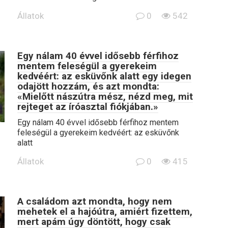
Állatok
0
542
Egy nálam 40 évvel idősebb férfihoz
mentem feleségül a gyerekeim
kedvéért: az esküvőnk alatt egy idegen
odajött hozzám, és azt mondta:
«Mielőtt nászútra mész, nézd meg, mit
rejteget az íróasztal fiókjában.»
Egy nálam 40 évvel idősebb férfihoz mentem
feleségül a gyerekeim kedvéért: az esküvőnk
alatt
Állatok
0
415
A családom azt mondta, hogy nem
mehetek el a hajóútra, amiért fizettem,
mert apám úgy döntött, hogy csak