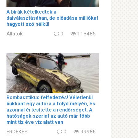
A bírák kételkedtek a
dalválasztásában, de előadása milliókat
hagyott szó nélkül
Állatok
0
113485
Bombasztikus felfedezés! Véletlenül
bukkant egy autóra a folyó mélyén, és
azonnal értesítette a rendőrséget. A
hatóságok szerint az autó már több
mint tíz éve víz alatt van
ÉRDEKES
0
99986