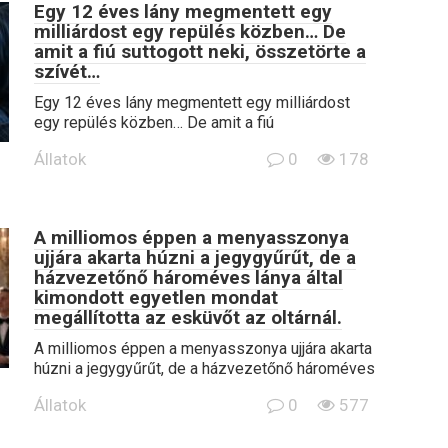
Egy 12 éves lány megmentett egy
milliárdost egy repülés közben… De
amit a fiú suttogott neki, összetörte a
szívét…
Egy 12 éves lány megmentett egy milliárdost
egy repülés közben… De amit a fiú
Állatok
0
178
A milliomos éppen a menyasszonya
ujjára akarta húzni a jegygyűrűt, de a
házvezetőnő hároméves lánya által
kimondott egyetlen mondat
megállította az esküvőt az oltárnál.
A milliomos éppen a menyasszonya ujjára akarta
húzni a jegygyűrűt, de a házvezetőnő hároméves
Állatok
0
577