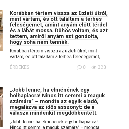
Korábban tértem vissza az üzleti útról,
mint vártam, és ott találtam a terhes
feleségemet, amint anyám előtt térdel
és a lábát mossa. Dühös voltam, és azt
tettem, amiről anyám azt gondolta,
hogy soha nem tennék.
Korábban tértem vissza az üzleti útról, mint
vártam, és ott találtam a terhes feleségemet,
ÉRDEKES
0
323
„Jobb lenne, ha elménének egy
bolhapiacra! Nincs itt semmi a maguk
számára” – mondta az egyik eladó,
megalázva az idős asszonyt: de a
válasza mindenkit megdöbbentett.
„Jobb lenne, ha elménének egy bolhapiacra!
Nincs itt semmi a maguk számára” – mondta