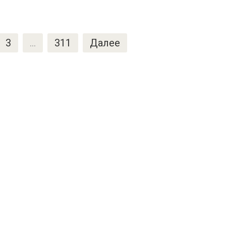
3
…
311
Далее