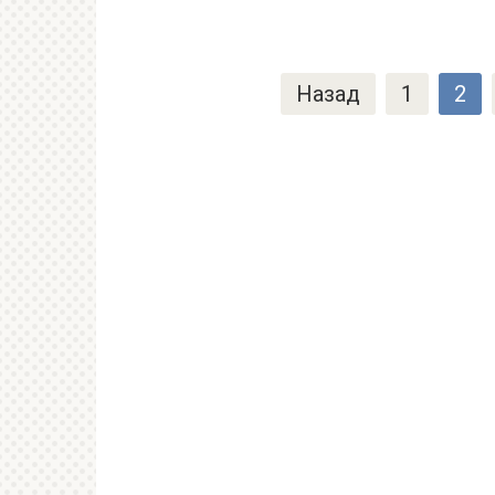
Пагинация
Назад
1
2
записей