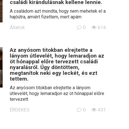
családi kirándulásnak kellene lennie.
A családom azt mondta, hogy nem mehetek el a
hajóútra, amiért fizettem, mert apám
Állatok
0
616
Az anyósom titokban elrejtette a
lányom útlevelét, hogy lemaradjon az
öt hónappal előre tervezett családi
nyaralásról. Úgy döntöttem,
megtanítok neki egy leckét, és ezt
tettem.
Az anyósom titokban elrejtette a lányom
útlevelét, hogy lemaradjon az öt hónappal előre
tervezett
ÉRDEKES
0
431